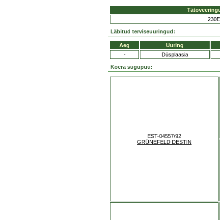
Tätoveering
230E
Läbitud terviseuuringud:
Aeg
Uuring
-
Düsplaasia
Koera sugupuu:
EST-04557/92
GRÜNEFELD DESTIN