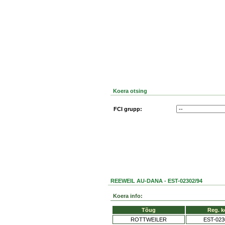
Koera otsing
FCI grupp:
REEWEIL AU-DANA - EST-02302/94
Koera info:
Tõug
Reg. 
ROTTWEILER
EST-023