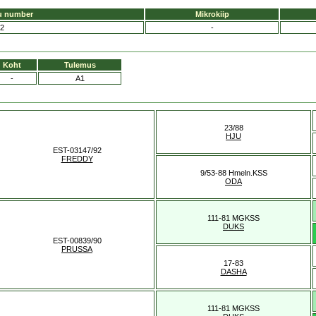
u number
Mikrokiip
2
-
Koht
Tulemus
-
A1
23/88
HJU
EST-03147/92
FREDDY
9/53-88 Hmeln.KSS
ODA
111-81 MGKSS
DUKS
EST-00839/90
PRUSSA
17-83
DASHA
111-81 MGKSS