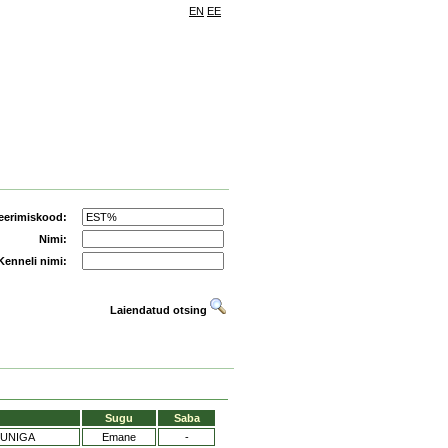
EN
EE
eerimiskood:
Nimi:
Kenneli nimi:
Laiendatud otsing
Sugu
Saba
UNIGA
Emane
-