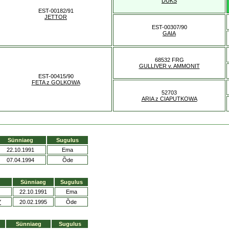
DUKS
EST-00182/91
JETTOR
EST-00307/90
GAIA
68532 FRG
GULLIVER v. AMMONIT
EST-00415/90
FETA z GOLKOWA
52703
ARIA z CIAPUTKOWA
Sünniaeg
Sugulus
22.10.1991
Ema
07.04.1994
Õde
Sünniaeg
Sugulus
22.10.1991
Ema
Y
20.02.1995
Õde
Sünniaeg
Sugulus