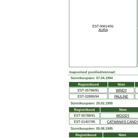
EST-00614/91
AURA
Isapoolsed poolõed/vennad:
Sünnikuupäev: 07.04.1994
Registrikood
Nimi
EST-05786/91
WINDY
EST-02895/94
PAULINE
Sünnikuupäev: 20.02.1995
Registrikood
Nimi
EST-05788/91
WOODY
EST-01407/95
CATWANA'S CAND
Sünnikuupäev: 05.08.1995
Registrikood
Nimi