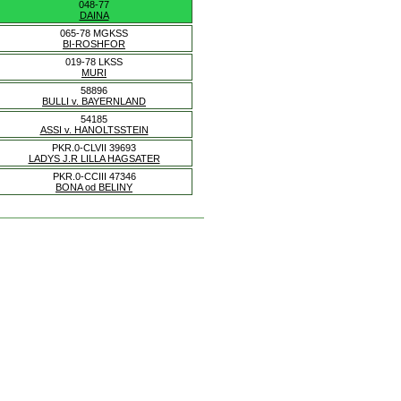
048-77
DAINA
065-78 MGKSS
BI-ROSHFOR
019-78 LKSS
MURI
58896
BULLI v. BAYERNLAND
54185
ASSI v. HANOLTSSTEIN
PKR.0-CLVII 39693
LADYS J.R LILLA HAGSATER
PKR.0-CCIII 47346
BONA od BELINY