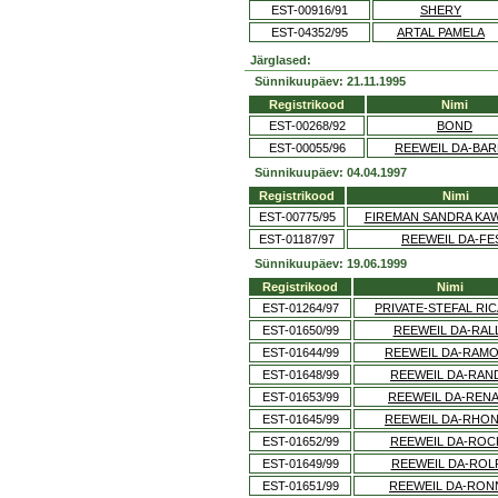
EST-00916/91
SHERY
EST-04352/95
ARTAL PAMELA
Järglased:
Sünnikuupäev: 21.11.1995
Registrikood
Nimi
EST-00268/92
BOND
EST-00055/96
REEWEIL DA-BA
Sünnikuupäev: 04.04.1997
Registrikood
Nimi
EST-00775/95
FIREMAN SANDRA KA
EST-01187/97
REEWEIL DA-FE
Sünnikuupäev: 19.06.1999
Registrikood
Nimi
EST-01264/97
PRIVATE-STEFAL RI
EST-01650/99
REEWEIL DA-RAL
EST-01644/99
REEWEIL DA-RAM
EST-01648/99
REEWEIL DA-RAN
EST-01653/99
REEWEIL DA-RENA
EST-01645/99
REEWEIL DA-RHO
EST-01652/99
REEWEIL DA-ROC
EST-01649/99
REEWEIL DA-ROL
EST-01651/99
REEWEIL DA-RON