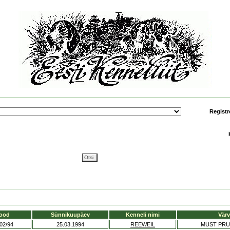
Registr
kood
Sünnikuupäev
Kenneli nimi
Värv
02/94
25.03.1994
REEWEIL
MUST PRU