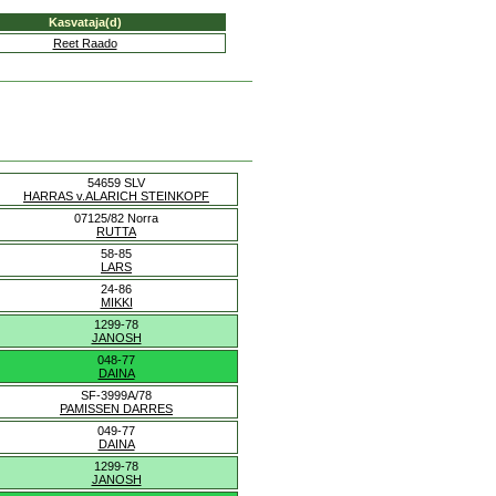
Kasvataja(d)
Reet Raado
54659 SLV
HARRAS v.ALARICH STEINKOPF
07125/82 Norra
RUTTA
58-85
LARS
24-86
MIKKI
1299-78
JANOSH
048-77
DAINA
SF-3999A/78
PAMISSEN DARRES
049-77
DAINA
1299-78
JANOSH