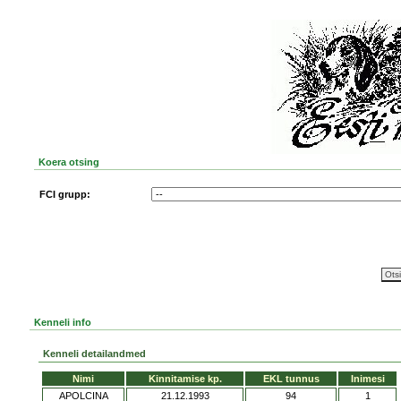
Koera otsing
FCI grupp:
Kenneli info
Kenneli detailandmed
Nimi
Kinnitamise kp.
EKL tunnus
Inimesi
APOLCINA
21.12.1993
94
1