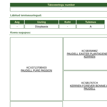
Tätoveeringu number
-
Läbitud terviseuuringud:
Aeg
Uuring
Koht
Tulemus
-
Düsplaasia
-
A
Koera sugupuu:
KCSB3589BZ
PAUDELL EASTER PLANTAGENE
KERRIEN
KCX371370BX03
PAUDELL PURE PASSION
KCSB1767CH
KERRIEN FOREVER BONNIE 
PAUDELL