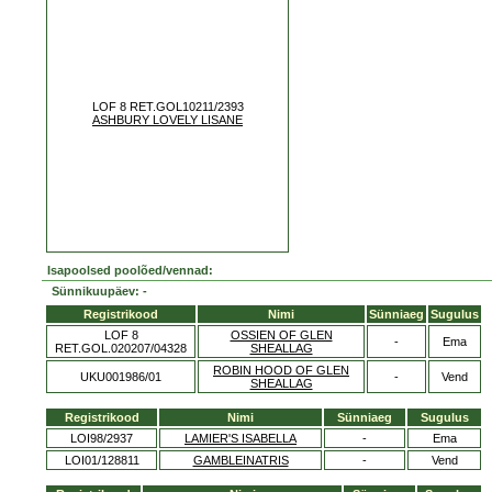
LOF 8 RET.GOL10211/2393
ASHBURY LOVELY LISANE
Isapoolsed poolõed/vennad:
Sünnikuupäev: -
Registrikood
Nimi
Sünniaeg
Sugulus
LOF 8
OSSIEN OF GLEN
-
Ema
RET.GOL.020207/04328
SHEALLAG
ROBIN HOOD OF GLEN
UKU001986/01
-
Vend
SHEALLAG
Registrikood
Nimi
Sünniaeg
Sugulus
LOI98/2937
LAMIER'S ISABELLA
-
Ema
LOI01/128811
GAMBLEINATRIS
-
Vend