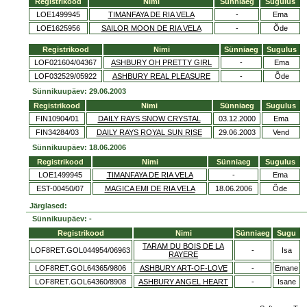
Registrikood
Nimi
Sünniaeg
Sugulus
LOE1499945
TIMANFAYA DE RIA VELA
-
Ema
LOE1625956
SAILOR MOON DE RIA VELA
-
Õde
Registrikood
Nimi
Sünniaeg
Sugulus
LOF021604/04367
ASHBURY OH PRETTY GIRL
-
Ema
LOF032529/05922
ASHBURY REAL PLEASURE
-
Õde
Sünnikuupäev: 29.06.2003
Registrikood
Nimi
Sünniaeg
Sugulus
FIN10904/01
DAILY RAYS SNOW CRYSTAL
03.12.2000
Ema
FIN34284/03
DAILY RAYS ROYAL SUN RISE
29.06.2003
Vend
Sünnikuupäev: 18.06.2006
Registrikood
Nimi
Sünniaeg
Sugulus
LOE1499945
TIMANFAYA DE RIA VELA
-
Ema
EST-00450/07
MAGICA EMI DE RIA VELA
18.06.2006
Õde
Järglased:
Sünnikuupäev: -
Registrikood
Nimi
Sünniaeg
Sugu
TARAM DU BOIS DE LA
LOF8RET.GOL044954/06963
-
Isa
RAYERE
LOF8RET.GOL64365/9806
ASHBURY ART-OF-LOVE
-
Emane
LOF8RET.GOL64360/8908
ASHBURY ANGEL HEART
-
Isane