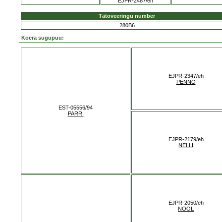
EJPR-2487/eh
Tätoveeringu number
280B6
Koera sugupuu:
EJPR-2347/eh
PENNO
EST-05556/94
PARRI
EJPR-2179/eh
NELLI
EJPR-2050/eh
NOOL