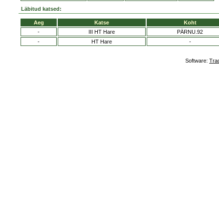
Läbitud katsed:
Aeg
Katse
Koht
-
III HT Hare
PÄRNU.92
-
HT Hare
-
Software:
Tra