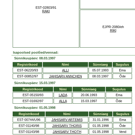
EST-02803/91
RAKI
EJPR-2080/eh
RIKI
Isapoolsed poolõed/vennad:
Sünnikuupäev: 08.03.1997
Registrikood
Nimi
Sünniaeg
Sugulus
EST-06220/93
ALLI
05.07.1993
Ema
EST-00852/97
JAHISARV ANNCHEN
08.03.1997
Õde
Sünnikuupäev: 15.03.1997
Registrikood
Nimi
Sünniaeg
Sugulus
EST-05150/93
LADA
20.06.1993
Ema
EST-01692/97
ALLA
15.03.1997
Õde
Sünnikuupäev: 01.05.1998
Registrikood
Nimi
Sünniaeg
Sugulus
EST-00744/U96
JAHISARV ARTEMIS
31.01.1996
Ema
EST-01140/98
JAHISARV THORIS
01.05.1998
Õde
EST-01143/98
JAHISARV THOTH
01.05.1998
Vend