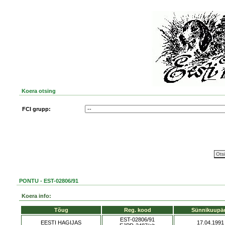
Koera otsing
FCI grupp:
PONTU - EST-02806/91
Koera info:
Tõug
Reg. kood
Sünnikuupä
EST-02806/91
EESTI HAGIJAS
17.04.1991