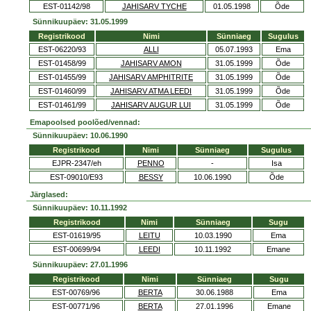
EST-01142/98
JAHISARV TYCHE
01.05.1998
Õde
Sünnikuupäev: 31.05.1999
Registrikood
Nimi
Sünniaeg
Sugulus
EST-06220/93
ALLI
05.07.1993
Ema
EST-01458/99
JAHISARV AMON
31.05.1999
Õde
EST-01455/99
JAHISARV AMPHITRITE
31.05.1999
Õde
EST-01460/99
JAHISARV ATMA LEEDI
31.05.1999
Õde
EST-01461/99
JAHISARV AUGUR LUI
31.05.1999
Õde
Emapoolsed poolõed/vennad:
Sünnikuupäev: 10.06.1990
Registrikood
Nimi
Sünniaeg
Sugulus
EJPR-2347/eh
PENNO
-
Isa
EST-09010/E93
BESSY
10.06.1990
Õde
Järglased:
Sünnikuupäev: 10.11.1992
Registrikood
Nimi
Sünniaeg
Sugu
EST-01619/95
LEITU
10.03.1990
Ema
EST-00699/94
LEEDI
10.11.1992
Emane
Sünnikuupäev: 27.01.1996
Registrikood
Nimi
Sünniaeg
Sugu
EST-00769/96
BERTA
30.06.1988
Ema
EST-00771/96
BERTA
27.01.1996
Emane