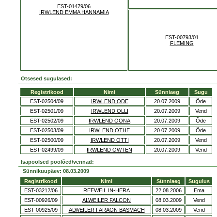
EST-01479/06
IRWLEND EMMA HANNAMIA
EST-00793/01
FLEMING
Otsesed sugulased:
Registrikood
Nimi
Sünniaeg
Sugu
EST-02504/09
IRWLEND ODE
20.07.2009
Õde
EST-02501/09
IRWLEND OLLI
20.07.2009
Vend
EST-02502/09
IRWLEND OONA
20.07.2009
Õde
EST-02503/09
IRWLEND OTHE
20.07.2009
Õde
EST-02500/09
IRWLEND OTTI
20.07.2009
Vend
EST-02499/09
IRWLEND OWTEN
20.07.2009
Vend
Isapoolsed poolõed/vennad:
Sünnikuupäev: 08.03.2009
Registrikood
Nimi
Sünniaeg
Sugulus
EST-03212/06
REEWEIL IN-HERA
22.08.2006
Ema
EST-00926/09
ALWEILER FALCON
08.03.2009
Vend
EST-00925/09
ALWEILER FARAON BASMACH
08.03.2009
Vend