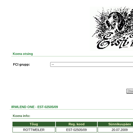
Koera otsing
FCI grupp:
IRWLEND ONE - EST-02505/09
Koera info:
Tõug
Reg. kood
Sünnikuupäev
ROTTWEILER
EST-02505/09
20.07.2009