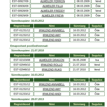
EST-00927/09
ALWEILER FERRON
08.03.2009
Vend
EST-00930/09
ALWEILER FILLA
08.03.2009
Õde
EST-00928/09
ALWEILER FREDDY
08.03.2009
Vend
EST-00929/09
ALWEILER FREYA
08.03.2009
Õde
Sünnikuupäev: 16.03.2012
Registrikood
Nimi
Sünniaeg
Sugulus
EST-01231/12
IRWLEND ANNABELL
16.03.2012
Õde
EST-01232/12
IRWLEND AMY
16.03.2012
Õde
EST-01233/12
IRWLEND ANDI
16.03.2012
Õde
Emapoolsed poolõed/vennad:
Sünnikuupäev: 21.07.2010
Registrikood
Nimi
Sünniaeg
Sugulus
EST-02103/08
ALWEILER DRAGON
06.05.2008
Isa
EST-02949/10
IRWLEND ROLLO
21.07.2010
Vend
EST-02948/10
IRWLEND RUKS
21.07.2010
Vend
Sünnikuupäev: 16.03.2012
Registrikood
Nimi
Sünniaeg
Sugulus
EST-01231/12
IRWLEND ANNABELL
16.03.2012
Õde
EST-01232/12
IRWLEND AMY
16.03.2012
Õde
EST-01233/12
IRWLEND ANDI
16.03.2012
Õde
Sünnikuupäev: 28.07.2013
Registrikood
Nimi
Sünniaeg
Sugulus