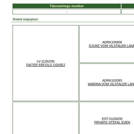
Tätoveeringu number
-
Koera sugupuu:
ADRK106906
DJUKE VOM VILSTALER LAN
LV-11262/05
FAITER ERFOLG ODISEJ
ADRK102093
WARINA VOM VILSTALER LA
EST-01156/00
PRIVATE-STEFAL EVEN