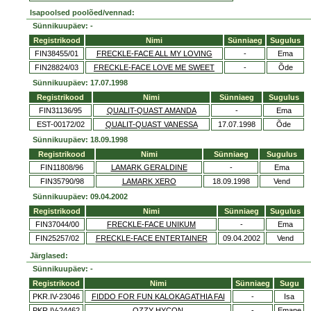
Isapoolsed poolõed/vennad:
Sünnikuupäev: -
Registrikood
Nimi
Sünniaeg
Sugulus
FIN38455/01
FRECKLE-FACE ALL MY LOVING
-
Ema
FIN28824/03
FRECKLE-FACE LOVE ME SWEET
-
Õde
Sünnikuupäev: 17.07.1998
Registrikood
Nimi
Sünniaeg
Sugulus
FIN31136/95
QUALIT-QUAST AMANDA
-
Ema
EST-00172/02
QUALIT-QUAST VANESSA
17.07.1998
Õde
Sünnikuupäev: 18.09.1998
Registrikood
Nimi
Sünniaeg
Sugulus
FIN11808/96
LAMARK GERALDINE
-
Ema
FIN35790/98
LAMARK XERO
18.09.1998
Vend
Sünnikuupäev: 09.04.2002
Registrikood
Nimi
Sünniaeg
Sugulus
FIN37044/00
FRECKLE-FACE UNIKUM
-
Ema
FIN25257/02
FRECKLE-FACE ENTERTAINER
09.04.2002
Vend
Järglased:
Sünnikuupäev: -
Registrikood
Nimi
Sünniaeg
Sugu
PKR.IV-23046
FIDDO FOR FUN KALOKAGATHIA FAI
-
Isa
PKR.IV-24462
OZZY HYCON
-
Emane