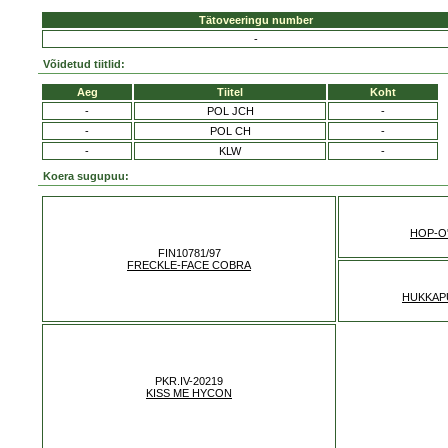
Tätoveeringu number
-
Võidetud tiitlid:
Aeg
Tiitel
Koht
-
POL JCH
-
-
POL CH
-
-
KLW
-
Koera sugupuu:
HOP-O
FIN10781/97
FRECKLE-FACE COBRA
HUKKAP
PKR.IV-20219
KISS ME HYCON