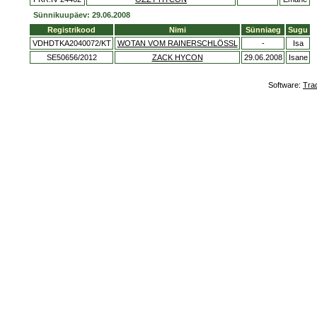
Sünnikuupäev: 29.06.2008
Registrikood
Nimi
Sünniaeg
Sugu
VDHDTKA2040072/KT
WOTAN VOM RAINERSCHLÖSSL
-
Isa
SE50656/2012
ZACK HYCON
29.06.2008
Isane
Software:
Tra