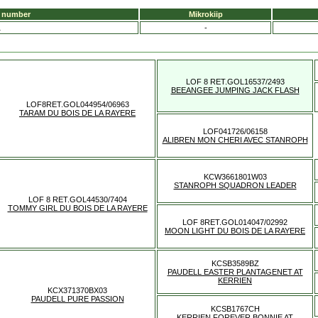
u number
Mikrokiip
1
-
LOF 8 RET.GOL16537/2493
BEEANGEE JUMPING JACK FLASH
LOF8RET.GOL044954/06963
TARAM DU BOIS DE LA RAYERE
LOF041726/06158
ALIBREN MON CHERI AVEC STANROPH
KCW3661801W03
STANROPH SQUADRON LEADER
LOF 8 RET.GOL44530/7404
TOMMY GIRL DU BOIS DE LA RAYERE
LOF 8RET.GOL014047/02992
MOON LIGHT DU BOIS DE LA RAYERE
KCSB3589BZ
PAUDELL EASTER PLANTAGENET AT
KERRIEN
KCX371370BX03
PAUDELL PURE PASSION
KCSB1767CH
KERRIEN FOREVER BONNIE AT