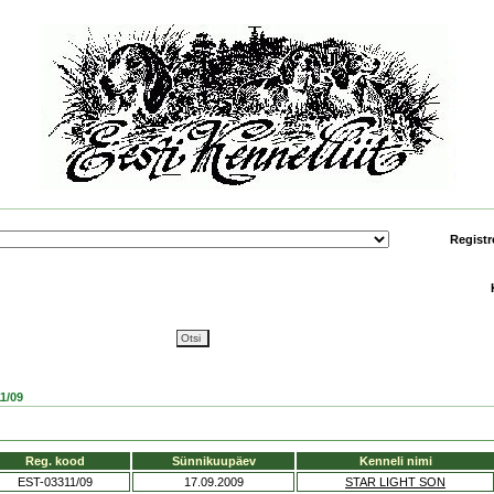
Registr
1/09
Reg. kood
Sünnikuupäev
Kenneli nimi
EST-03311/09
17.09.2009
STAR LIGHT SON