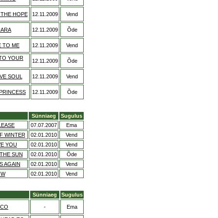
 THE HOPE
12.11.2009
Vend
IARA
12.11.2009
Õde
E TO ME
12.11.2009
Vend
 TO YOUR
12.11.2009
Õde
IVE SOUL
12.11.2009
Vend
PRINCESS
12.11.2009
Õde
Sünniaeg
Sugulus
LEASE
07.07.2007
Ema
F WINTER
02.01.2010
Vend
VE YOU
02.01.2010
Vend
THE SUN
02.01.2010
Õde
S AGAIN
02.01.2010
Vend
OW
02.01.2010
Vend
Sünniaeg
Sugulus
OCO
-
Ema