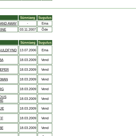
Sünniaeg
Sugulus
 AND AWAY
-
Ema
INE
03.11.2007
Õde
Sünniaeg
Sugulus
GULDFYND
13.07.2006
Ema
BA
18.03.2009
Vend
EEPER
18.03.2009
Vend
EMAN
18.03.2009
Vend
RG
18.03.2009
Vend
IOUS
18.03.2009
Vend
RE
JE
18.03.2009
Vend
FF
18.03.2009
Vend
BE
18.03.2009
Vend