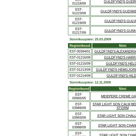
GULDFYND'S GUD
01218/09
EST-
GULDFYND'S GUDSK
01223/09
EST-
GULDFYND'S GULV
01219/09
EST-
GULDFYND'S GUN
01217/09
Sünnikuupäev: 25.03.2009
Registrikood
Nimi
EST-00394/01
GULDFYND'S ALEXANDRIA
EST-01216/09
GULDFYND'S HARR
EST-01215/09
GULDFYND'S HEL
EST-01213/09
GULDFYND'S HEMGJOR
EST-01214/09
GULDFYND'S HIL
Sünnikuupäev: 12.11.2009
Registrikood
Nimi
EST-
MEIEPERE CREME GR
00065/05
EST-
STAR LIGHT SON CALM B
03989/09
STORM
EST-
STAR LIGHT SON CHAL
03993/09
EST-
STAR LIGHT SON CHA
03988/09
EST-
STAR LIGHT SON CHA