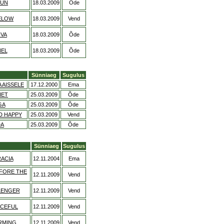
RUN
18.03.2009
Õde
ELOW
18.03.2009
Vend
IVA
18.03.2009
Õde
NEL
18.03.2009
Õde
Sünniaeg
Sugulus
 AISSELE
17.12.2000
Ema
IET
25.03.2009
Õde
GA
25.03.2009
Õde
D HAPPY
25.03.2009
Vend
DA
25.03.2009
Õde
Sünniaeg
Sugulus
ACIA
12.11.2004
Ema
EFORE THE
12.11.2009
Vend
LENGER
12.11.2009
Vend
NCEFUL
12.11.2009
Vend
RMING
12.11.2009
Vend