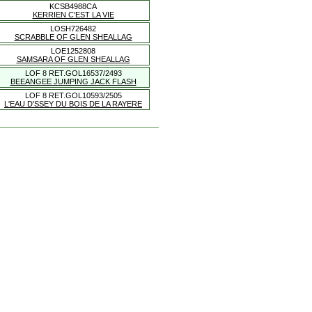
KCSB4988CA
KERRIEN C'EST LA VIE
LOSH726482
SCRABBLE OF GLEN SHEALLAG
LOE1252808
SAMSARA OF GLEN SHEALLAG
LOF 8 RET.GOL16537/2493
BEEANGEE JUMPING JACK FLASH
LOF 8 RET.GOL10593/2505
L'EAU D'SSEY DU BOIS DE LA RAYERE