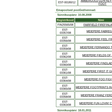
AMBERGOLD DZHI KEY
EST-00180/12
FOOT
Emapoolsed poolõed/vennad:
Sünnikuupäev: 10.08.2008
Registrikood
Nimi
FIN25565/08
FAIRFIELD FIREFINL
EST-
MEIEPERE FABRE
03357/08
EST-
MEIEPERE FEEL F
03356/08
EST-
MEIEPERE FERNANDO 
03359/08
EST-
MEIEPERE FIELDS OF
03362/08
EST-
MEIEPERE FINDLA
03360/08
EST-
MEIEPERE FIRST IT G
03361/08
EST-
MEIEPERE FOO FIG
03364/08
EST-
MEIEPERE FOOTPRINTS IN
03365/08
EST-
MEIEPERE FRANZ FER
03358/08
EST-
MEIEPERE FUN LOVIN' C
03363/08
Sünnikuupäev: 18.01.2011