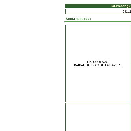
Tätoveering
331L
Koera sugupuu:
UKU000597/07
BAIKAL DU BOIS DE LA RAYERE