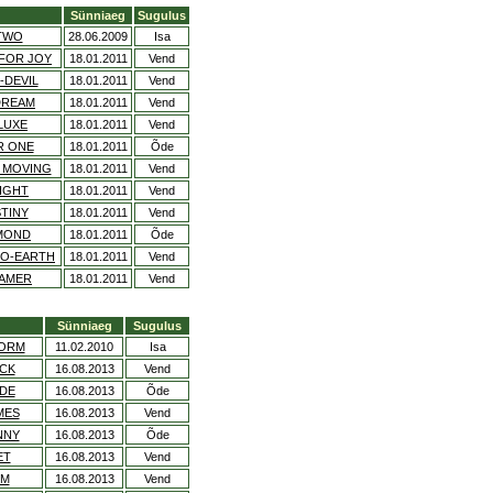
Sünniaeg
Sugulus
 TWO
28.06.2009
Isa
 FOR JOY
18.01.2011
Vend
-DEVIL
18.01.2011
Vend
DREAM
18.01.2011
Vend
LUXE
18.01.2011
Vend
R ONE
18.01.2011
Õde
Y MOVING
18.01.2011
Vend
LIGHT
18.01.2011
Vend
TINY
18.01.2011
Vend
AMOND
18.01.2011
Õde
TO-EARTH
18.01.2011
Vend
EAMER
18.01.2011
Vend
Sünniaeg
Sugulus
TORM
11.02.2010
Isa
ACK
16.08.2013
Vend
ADE
16.08.2013
Õde
MES
16.08.2013
Vend
NNY
16.08.2013
Õde
ET
16.08.2013
Vend
IM
16.08.2013
Vend