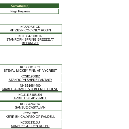
Kasvataja(d)
Pirgit Pajumäe
KCSB2631CD
RITZILYN COCKNEY ROBIN
KCT3047608T02
STANROPH SPRING BREEZE AT
BEEANGEE
KCSB3019CG
STEVAL MICKEY FINN AT IVYCREST
KCSB1930BZ
STANROPH SHERE FANTASY
NHSB1684400
MABELLA JAMES V.D.BEERSE HOEVE
KCU1118108U01
ARBUTUS LADYSMITH
KCSB4247BW
SANSUE CASTALIAN
KC2262BY
KERRIEN CALYPSO OF PAUDELL
KCSB2131BU
SANSUE GOLDEN RULER