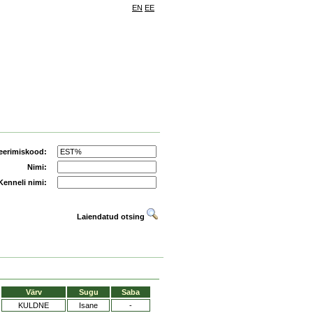
EN
EE
eerimiskood:
Nimi:
Kenneli nimi:
Laiendatud otsing
Värv
Sugu
Saba
KULDNE
Isane
-