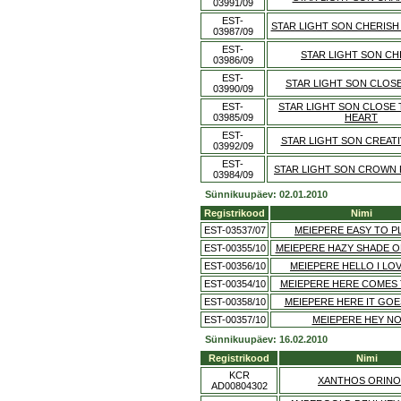
03991/09
EST-
STAR LIGHT SON CHERISH
03987/09
EST-
STAR LIGHT SON CH
03986/09
EST-
STAR LIGHT SON CLOS
03990/09
EST-
STAR LIGHT SON CLOSE
03985/09
HEART
EST-
STAR LIGHT SON CREAT
03992/09
EST-
STAR LIGHT SON CROWN 
03984/09
Sünnikuupäev: 02.01.2010
Registrikood
Nimi
EST-03537/07
MEIEPERE EASY TO P
EST-00355/10
MEIEPERE HAZY SHADE O
EST-00356/10
MEIEPERE HELLO I LO
EST-00354/10
MEIEPERE HERE COMES 
EST-00358/10
MEIEPERE HERE IT GOE
EST-00357/10
MEIEPERE HEY N
Sünnikuupäev: 16.02.2010
Registrikood
Nimi
KCR
XANTHOS ORIN
AD00804302