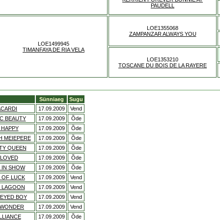
PAUDELL
LOE1355068
ZAMPANZAR ALWAYS YOU
LOE1499945
TIMANFAYA DE RIA VELA
LOE1353210
TOSCANE DU BOIS DE LA RAYERE
Sünniaeg
Sugu
ACARDI
17.09.2009
Vend
IC BEAUTY
17.09.2009
Õde
 HAPPY
17.09.2009
Õde
H MEIEPERE
17.09.2009
Õde
UTY QUEEN
17.09.2009
Õde
ELOVED
17.09.2009
Õde
 IN SHOW
17.09.2009
Õde
 OF LUCK
17.09.2009
Vend
E LAGOON
17.09.2009
Vend
-EYED BOY
17.09.2009
Vend
Y WONDER
17.09.2009
Vend
LLIANCE
17.09.2009
Õde