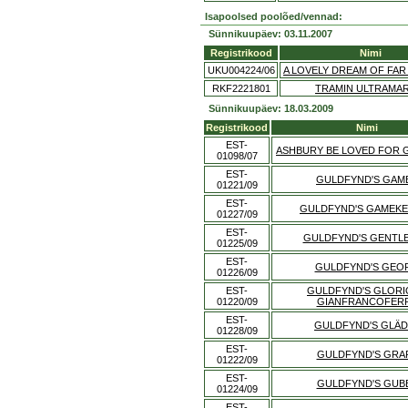
Isapoolsed poolõed/vennad:
Sünnikuupäev: 03.11.2007
Registrikood
Nimi
UKU004224/06
A LOVELY DREAM OF FAR
RKF2221801
TRAMIN ULTRAMAR
Sünnikuupäev: 18.03.2009
Registrikood
Nimi
EST-
ASHBURY BE LOVED FOR 
01098/07
EST-
GULDFYND'S GAM
01221/09
EST-
GULDFYND'S GAMEK
01227/09
EST-
GULDFYND'S GENTL
01225/09
EST-
GULDFYND'S GEO
01226/09
EST-
GULDFYND'S GLOR
01220/09
GIANFRANCOFER
EST-
GULDFYND'S GLÄD
01228/09
EST-
GULDFYND'S GRA
01222/09
EST-
GULDFYND'S GUB
01224/09
EST-