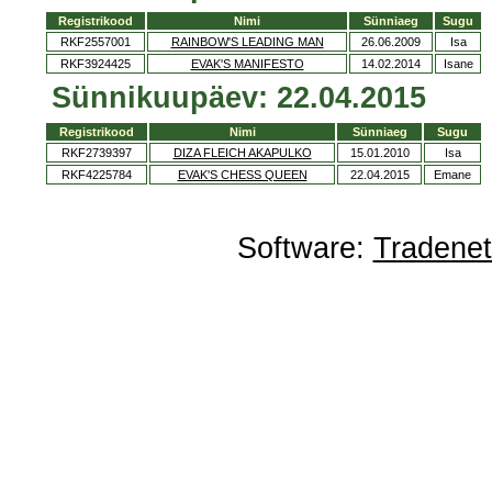
Registrikood
Nimi
Sünniaeg
Sugu
RKF2557001
RAINBOW'S LEADING MAN
26.06.2009
Isa
RKF3924425
EVAK'S MANIFESTO
14.02.2014
Isane
Sünnikuupäev: 22.04.2015
Registrikood
Nimi
Sünniaeg
Sugu
RKF2739397
DIZA FLEICH AKAPULKO
15.01.2010
Isa
RKF4225784
EVAK'S CHESS QUEEN
22.04.2015
Emane
Software:
Tradene