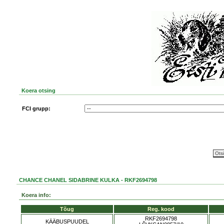
Koera otsing
FCI grupp:
CHANCE CHANEL SIDABRINE KULKA - RKF2694798
Koera info:
Tõug
Reg. kood
RKF2694798
KÄÄBUSPUUDEL