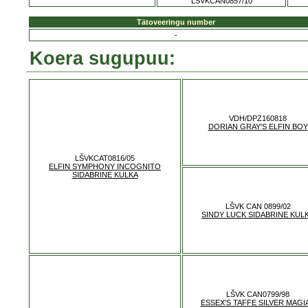
LŠVKCAN0857/10
Tätoveeringu number
-
Koera sugupuu:
VDH/DPZ160818
DORIAN GRAY'S ELFIN BOY
LŠVKCAT0816/05
ELFIN SYMPHONY INCOGNITO
SIDABRINE KULKA
LŠVK CAN 0899/02
SINDY LUCK SIDABRINE KUL
LŠVK CAN0799/98
ESSEX'S TAFFE SILVER MAGI