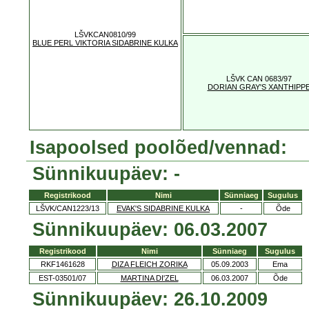
LŠVKCAN0810/99
BLUE PERL VIKTORIA SIDABRINE KULKA
LŠVK CAN 0683/97
DORIAN GRAY'S XANTHIPP
Isapoolsed poolõed/vennad:
Sünnikuupäev: -
Registrikood
Nimi
Sünniaeg
Sugulus
LŠVK/CAN1223/13
EVAK'S SIDABRINE KULKA
-
Õde
Sünnikuupäev: 06.03.2007
Registrikood
Nimi
Sünniaeg
Sugulus
RKF1461628
DIZA FLEICH ZORIKA
05.09.2003
Ema
EST-03501/07
MARTINA DI'ZEL
06.03.2007
Õde
Sünnikuupäev: 26.10.2009