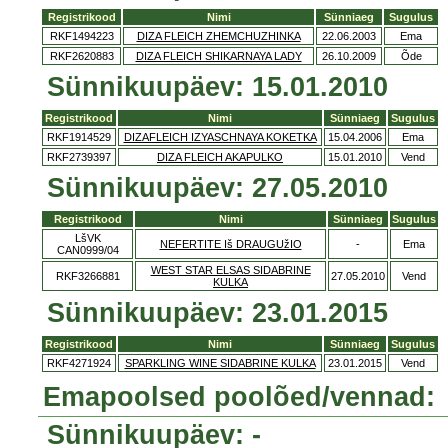
Registrikood
Nimi
Sünniaeg
Sugulus
RKF1494223
DIZA FLEICH ZHEMCHUZHINKA
22.06.2003
Ema
RKF2620883
DIZA FLEICH SHIKARNAYA LADY
26.10.2009
Õde
Sünnikuupäev: 15.01.2010
Registrikood
Nimi
Sünniaeg
Sugulus
RKF1914529
DIZAFLEICH IZYASCHNAYA KOKETKA
15.04.2006
Ema
RKF2739397
DIZA FLEICH AKAPULKO
15.01.2010
Vend
Sünnikuupäev: 27.05.2010
Registrikood
Nimi
Sünniaeg
Sugulus
LšVK
NEFERTITE Iš DRAUGUžIO
-
Ema
CAN0999/04
WEST STAR ELSAS SIDABRINE
RKF3266881
27.05.2010
Vend
KULKA
Sünnikuupäev: 23.01.2015
Registrikood
Nimi
Sünniaeg
Sugulus
RKF4271924
SPARKLING WINE SIDABRINE KULKA
23.01.2015
Vend
Emapoolsed poolõed/vennad:
Sünnikuupäev: -