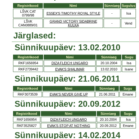
Registrikood
Nimi
Sünniaeg
Sugulus
LŠVK CAT
ESSEX'S TIMOTHY ROYAL STYLE
-
Isa
0799/98
LŠVK
GRAND VICTORY SIDABRINE
-
Vend
CAN0889/01
KULKA
Järglased:
Sünnikuupäev: 13.02.2010
Registrikood
Nimi
Sünniaeg
Sugu
RKF1656954
DIZA FLEICH UNGARO
20.10.2004
Isa
RKF2739442
EVAK'S SHALIMAR
13.02.2010
Isane
Sünnikuupäev: 21.06.2011
Registrikood
Nimi
Sünniaeg
Sugu
RKF3073539
EVAK'S NEVER GIVE UP
21.06.2011
Emane
Sünnikuupäev: 20.09.2012
Registrikood
Nimi
Sünniaeg
Sugu
RKF1656954
DIZA FLEICH UNGARO
20.10.2004
Isa
RKF3525827
EVAK'S STOP AT NOTHING
20.09.2012
Emane
Sünnikuupäev: 14.02.2014