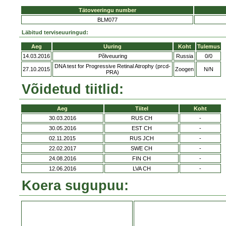
Tätoveeringu number
BLM077
Läbitud terviseuuringud:
Aeg
Uuring
Koht
Tulemus
14.03.2016
Põlveuuring
Russia
0/0
DNA test for Progressive Retinal Atrophy (prcd-
27.10.2015
Zoogen
N/N
PRA)
Võidetud tiitlid:
Aeg
Tiitel
Koht
30.03.2016
RUS CH
-
30.05.2016
EST CH
-
02.11.2015
RUS JCH
-
22.02.2017
SWE CH
-
24.08.2016
FIN CH
-
12.06.2016
LVA CH
-
Koera sugupuu: