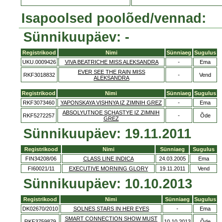
Isapoolsed poolõed/vennad:
Sünnikuupäev: -
Registrikood
Nimi
Sünniaeg
Sugulus
UKU.0009426
VIVA BEATRICHE MISS ALEKSANDRA
-
Ema
EVER SEE THE RAIN MISS
RKF3018832
-
Vend
ALEKSANDRA
Registrikood
Nimi
Sünniaeg
Sugulus
RKF3073460
YAPONSKAYA VISHNYA IZ ZIMNIH GREZ
-
Ema
ABSOLYUTNOE SCHASTYE IZ ZIMNIH
RKF5272257
-
Õde
GREZ
Sünnikuupäev: 19.11.2011
Registrikood
Nimi
Sünniaeg
Sugulus
FIN34208/06
CLASS LINE INDICA
24.03.2005
Ema
FI60021/11
EXECUTIVE MORNING GLORY
19.11.2011
Vend
Sünnikuupäev: 10.10.2013
Registrikood
Nimi
Sünniaeg
Sugulus
DK02670/2010
SOLNES STARS IN HER EYES
-
Ema
SMART CONNECTION SHOW MUST
RKF3759879
10.10.2013
Õde