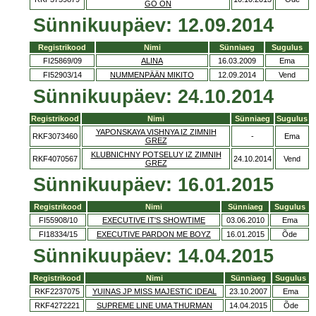
GO ON
Sünnikuupäev: 12.09.2014
Registrikood
Nimi
Sünniaeg
Sugulus
FI25869/09
ALINA
16.03.2009
Ema
FI52903/14
NUMMENPÄÄN MIKITO
12.09.2014
Vend
Sünnikuupäev: 24.10.2014
Registrikood
Nimi
Sünniaeg
Sugulus
YAPONSKAYA VISHNYA IZ ZIMNIH
RKF3073460
-
Ema
GREZ
KLUBNICHNY POTSELUY IZ ZIMNIH
RKF4070567
24.10.2014
Vend
GREZ
Sünnikuupäev: 16.01.2015
Registrikood
Nimi
Sünniaeg
Sugulus
FI55908/10
EXECUTIVE IT'S SHOWTIME
03.06.2010
Ema
FI18334/15
EXECUTIVE PARDON ME BOYZ
16.01.2015
Õde
Sünnikuupäev: 14.04.2015
Registrikood
Nimi
Sünniaeg
Sugulus
RKF2237075
YUINAS JP MISS MAJESTIC IDEAL
23.10.2007
Ema
RKF4272221
SUPREME LINE UMA THURMAN
14.04.2015
Õde