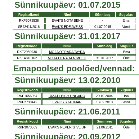
Sünnikuupäev: 01.07.2015
Registrikood
Nimi
Sünniaeg
Sugulus
RKF3073538
EVAK'S NOTA BENE
-
Ema
SE42411/2016
EVAK'S EDELWEISS
01.07.2015
Vend
Sünnikuupäev: 31.01.2017
Registrikood
Nimi
Sünniaeg
Sugulus
RKF2989930
MOJA OTRADA TAYRA
-
Ema
RKF4816162
MOJA OTRADA NIMUEH
31.01.2017
Õde
Emapoolsed poolõed/vennad:
Sünnikuupäev: 13.02.2010
Registrikood
Nimi
Sünniaeg
Sugulus
RKF1656954
DIZA FLEICH UNGARO
20.10.2004
Isa
RKF2739442
EVAK'S SHALIMAR
13.02.2010
Vend
Sünnikuupäev: 21.06.2011
Registrikood
Nimi
Sünniaeg
Sugulus
RKF3073539
EVAK'S NEVER GIVE UP
21.06.2011
Õde
Sünnikuupäev: 20.09.2012