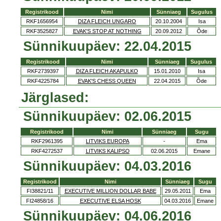
Registrikood
Nimi
Sünniaeg
Sugulus
RKF1656954
DIZA FLEICH UNGARO
20.10.2004
Isa
RKF3525827
EVAK'S STOP AT NOTHING
20.09.2012
Õde
Sünnikuupäev: 22.04.2015
Registrikood
Nimi
Sünniaeg
Sugulus
RKF2739397
DIZA FLEICH AKAPULKO
15.01.2010
Isa
RKF4225784
EVAK'S CHESS QUEEN
22.04.2015
Õde
Järglased:
Sünnikuupäev: 02.06.2015
Registrikood
Nimi
Sünniaeg
Sugu
RKF2961395
LITVIKS EUROPA
-
Ema
RKF4272537
LITVIKS KALIPSO
02.06.2015
Emane
Sünnikuupäev: 04.03.2016
Registrikood
Nimi
Sünniaeg
Sugu
FI38821/11
EXECUTIVE MILLION DOLLAR BABE
29.05.2011
Ema
FI24858/16
EXECUTIVE ELSA HOSK
04.03.2016
Emane
Sünnikuupäev: 04.06.2016