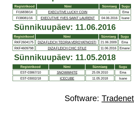
Registrikood
Nimi
Sünniaeg
Sugu
FI16838/14
EXECUTIVE LUCKY COIN
-
Ema
FI38081/16
EXECUTIVE YVES SAINT LAURENT
04.06.2016
Isane
Sünnikuupäev: 11.06.2016
Registrikood
Nimi
Sünniaeg
Sugu
RKF2604175
DIZA FLEICH TEORIA VEROYATNOSTI
21.06.2009
Ema
RKF4609798
DIZA FLEICH CHIC STILE
11.06.2016
Emane
Sünnikuupäev: 11.05.2018
Registrikood
Nimi
Sünniaeg
Sugu
EST-03867/10
SNOWWHITE
25.09.2010
Ema
EST-03002/18
ICECUBE
11.05.2018
Isane
Software:
Tradene