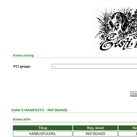
Koera otsing
FCI grupp:
EVAK'S MANIFESTO - RKF3924425
Koera info:
Tõug
Reg. kood
Sü
KÄÄBUSPUUDEL
RKF3924425