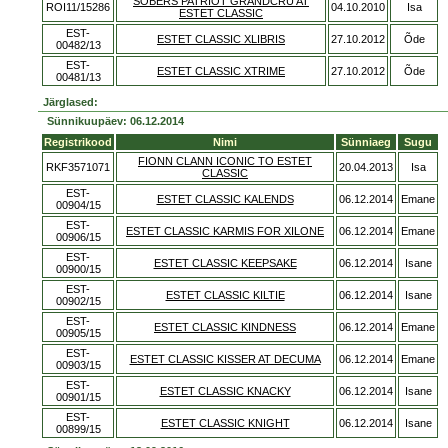
SOBERS PATRIOT GRANDCRU AT
ROI11/15286
04.10.2010
Isa
ESTET CLASSIC
EST-
ESTET CLASSIC XLIBRIS
27.10.2012
Õde
00482/13
EST-
ESTET CLASSIC XTRIME
27.10.2012
Õde
00481/13
Järglased:
Sünnikuupäev: 06.12.2014
Registrikood
Nimi
Sünniaeg
Sugu
FIONN CLANN ICONIC TO ESTET
RKF3571071
20.04.2013
Isa
CLASSIC
EST-
ESTET CLASSIC KALENDS
06.12.2014
Emane
00904/15
EST-
ESTET CLASSIC KARMIS FOR XILONE
06.12.2014
Emane
00906/15
EST-
ESTET CLASSIC KEEPSAKE
06.12.2014
Isane
00900/15
EST-
ESTET CLASSIC KILTIE
06.12.2014
Isane
00902/15
EST-
ESTET CLASSIC KINDNESS
06.12.2014
Emane
00905/15
EST-
ESTET CLASSIC KISSER AT DECUMA
06.12.2014
Emane
00903/15
EST-
ESTET CLASSIC KNACKY
06.12.2014
Isane
00901/15
EST-
ESTET CLASSIC KNIGHT
06.12.2014
Isane
00899/15