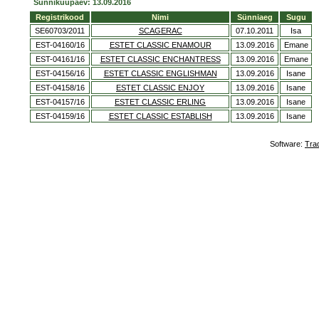
Sünnikuupäev: 13.09.2016
Registrikood
Nimi
Sünniaeg
Sugu
SE60703/2011
SCAGERAC
07.10.2011
Isa
EST-04160/16
ESTET CLASSIC ENAMOUR
13.09.2016
Emane
EST-04161/16
ESTET CLASSIC ENCHANTRESS
13.09.2016
Emane
EST-04156/16
ESTET CLASSIC ENGLISHMAN
13.09.2016
Isane
EST-04158/16
ESTET CLASSIC ENJOY
13.09.2016
Isane
EST-04157/16
ESTET CLASSIC ERLING
13.09.2016
Isane
EST-04159/16
ESTET CLASSIC ESTABLISH
13.09.2016
Isane
Software:
Tra