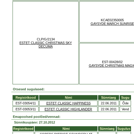
KCAE02350005
GAYSYDE MARCH SUNRISE
CLP/G/2134
ESTET CLASSIC CHRISTMAS SKY
DECUMA
EST-00428/02
GAYSYDE CHRISTMAS MAGI
Otsesed sugulased:
Registrikood
Nimi
Sünniaeg
Sugu
EST-03054/11
ESTET CLASSIC HAPPINESS
22.06.2011
Õde
EST-03053/11
ESTET CLASSIC HIGHLANDER
22.06.2011
Vend
Emapoolsed poolõed/vennad:
Sünnikuupäev: 27.10.2012
Registrikood
Nimi
Sünniaeg
Sugulus