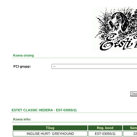
Koera otsing
FCI grupp:
ESTET CLASSIC HEDERA - EST-03055/11
Koera info:
Tõug
Reg. kood
Sün
INGLISE HURT- GREYHOUND
EST-03055/11
22