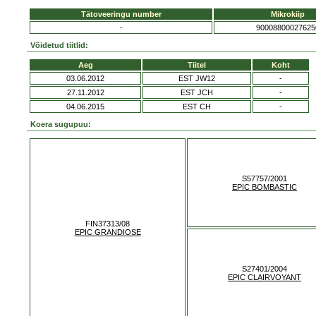
Tätoveeringu number
Mikrokiip
-
90008800027625
Võidetud tiitlid:
Aeg
Tiitel
Koht
03.06.2012
EST JW12
-
27.11.2012
EST JCH
-
04.06.2015
EST CH
-
Koera sugupuu:
S57757/2001
EPIC BOMBASTIC
FIN37313/08
EPIC GRANDIOSE
S27401/2004
EPIC CLAIRVOYANT