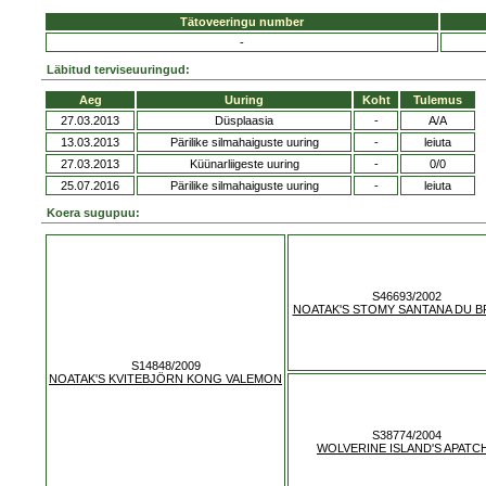
Tätoveeringu number
-
Läbitud terviseuuringud:
Aeg
Uuring
Koht
Tulemus
27.03.2013
Düsplaasia
-
A/A
13.03.2013
Pärilike silmahaiguste uuring
-
leiuta
27.03.2013
Küünarliigeste uuring
-
0/0
25.07.2016
Pärilike silmahaiguste uuring
-
leiuta
Koera sugupuu:
S46693/2002
NOATAK'S STOMY SANTANA DU B
S14848/2009
NOATAK'S KVITEBJÖRN KONG VALEMON
S38774/2004
WOLVERINE ISLAND'S APATC