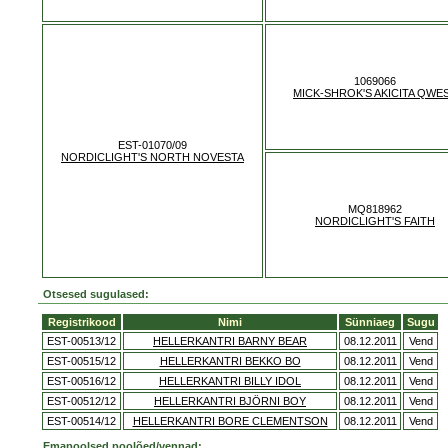
1069066
MICK-SHROK'S AKICITA QWE
EST-01070/09
NORDICLIGHT'S NORTH NOVESTA
MQ818962
NORDICLIGHT'S FAITH
Otsesed sugulased:
Registrikood
Nimi
Sünniaeg
Sugu
EST-00513/12
HELLERKANTRI BARNY BEAR
08.12.2011
Vend
EST-00515/12
HELLERKANTRI BEKKO BO
08.12.2011
Vend
EST-00516/12
HELLERKANTRI BILLY IDOL
08.12.2011
Vend
EST-00512/12
HELLERKANTRI BJÖRNI BOY
08.12.2011
Vend
EST-00514/12
HELLERKANTRI BORE CLEMENTSON
08.12.2011
Vend
Emapoolsed poolõed/vennad: