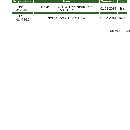
Registrikood
Nimi
Sünniaeg
Sugu
EST-
NIGHT TRAIL GOLDEN HEARTED
01.09.2015
Isa
01796/16
MASTER
EST-
HELLERKANTRI ŠYLOTO
07.03.2018
Isane
01443/18
Software:
Tra