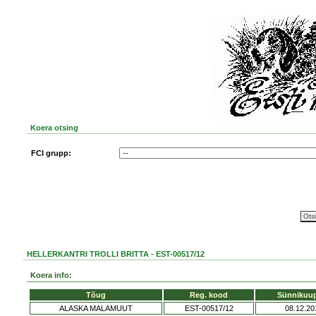
Koera otsing
FCI grupp:
HELLERKANTRI TROLLI BRITTA - EST-00517/12
Koera info:
Tõug
Reg. kood
Sünnikuu
ALASKA MALAMUUT
EST-00517/12
08.12.20