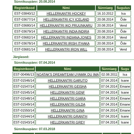
Sünnikuupäev: 20.08.2014
Registrikood
Nimi
Sünniaeg
Sugulus
EST-03840/12
HELLERKANTRI HOCKEY
16.10.2012
Isa
EST-03677/14
HELLERKANTRI ICY ICELAND
20.08.2014
Õde
EST-03680/14
HELLERKANTRI IKO PRUUNKARU
20.08.2014
Vend
EST-03679/14
HELLERKANTRI INDIA INDIRA
20.08.2014
Õde
EST-03682/14
HELLERKANTRI INDIANA JONES
20.08.2014
Vend
EST-03678/14
HELLERKANTRI IRISH ITHAKA
20.08.2014
Õde
EST-03681/14
HELLERKANTRI IRON WILL
20.08.2014
Vend
Järglased:
Sünnikuupäev: 07.04.2014
Registrikood
Nimi
Sünniaeg
Sugu
EST-00496/13
NOATAK'S DREAMTEAM UYAMIK DU IMA
02.08.2011
Isa
EST-01546/14
HELLERKANTRI GARUTO
07.04.2014
Isane
EST-01547/14
HELLERKANTRI GEISHA
07.04.2014
Emane
EST-01545/14
HELLERKANTRI GENF
07.04.2014
Isane
EST-01548/14
HELLERKANTRI GIARA
07.04.2014
Emane
EST-01549/14
HELLERKANTRI GILDA
07.04.2014
Emane
EST-01550/14
HELLERKANTRI GINA
07.04.2014
Emane
EST-01544/14
HELLERKANTRI GRANTH
07.04.2014
Isane
EST-01543/14
HELLERKANTRI GREY
07.04.2014
Isane
Sünnikuupäev: 07.03.2018