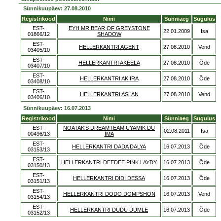
Sünnikuupäev: 27.08.2010
Registrikood
Nimi
Sünniaeg
Sugulus
EST-
EYH MR BEAR OF GREYSTONE
22.01.2009
Isa
01866/12
SHADOW
EST-
HELLERKANTRI AGENT
27.08.2010
Vend
03405/10
EST-
HELLERKANTRI AKEELA
27.08.2010
Õde
03407/10
EST-
HELLERKANTRI AKIIRA
27.08.2010
Õde
03408/10
EST-
HELLERKANTRI ASLAN
27.08.2010
Vend
03406/10
Sünnikuupäev: 16.07.2013
Registrikood
Nimi
Sünniaeg
Sugulus
EST-
NOATAK'S DREAMTEAM UYAMIK DU
02.08.2011
Isa
00496/13
IMA
EST-
HELLERKANTRI DADA DALYA
16.07.2013
Õde
03153/13
EST-
HELLERKANTRI DEEDEE PINK LAYDY
16.07.2013
Õde
03150/13
EST-
HELLERKANTRI DIDI DESSA
16.07.2013
Õde
03151/13
EST-
HELLERKANTRI DODO DOMPSHON
16.07.2013
Vend
03154/13
EST-
HELLERKANTRI DUDU DUMLE
16.07.2013
Õde
03152/13