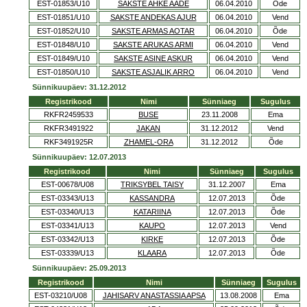
EST-01853/U10
SAKSTE AHKE AADE
06.04.2010
Õde
EST-01851/U10
SAKSTE ANDEKAS AJUR
06.04.2010
Vend
EST-01852/U10
SAKSTE ARMAS AOTAR
06.04.2010
Õde
EST-01848/U10
SAKSTE ARUKAS ARMI
06.04.2010
Vend
EST-01849/U10
SAKSTE ASINE ASKUR
06.04.2010
Vend
EST-01850/U10
SAKSTE ASJALIK ARRO
06.04.2010
Vend
Sünnikuupäev: 31.12.2012
Registrikood
Nimi
Sünniaeg
Sugulus
RKFR2459533
BUSE
23.11.2008
Ema
RKFR3491922
JAKAN
31.12.2012
Vend
RKF3491925R
ZHAMEL-ORA
31.12.2012
Õde
Sünnikuupäev: 12.07.2013
Registrikood
Nimi
Sünniaeg
Sugulus
EST-00678/U08
TRIKSYBEL TAISY
31.12.2007
Ema
EST-03343/U13
KASSANDRA
12.07.2013
Õde
EST-03340/U13
KATARIINA
12.07.2013
Õde
EST-03341/U13
KAUPO
12.07.2013
Vend
EST-03342/U13
KIRKE
12.07.2013
Õde
EST-03339/U13
KLAARA
12.07.2013
Õde
Sünnikuupäev: 25.09.2013
Registrikood
Nimi
Sünniaeg
Sugulus
EST-03210/U08
JAHISARV ANASTASSIA APSA
13.08.2008
Ema