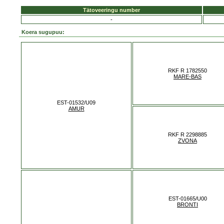
Tätoveeringu number
-
Koera sugupuu:
RKF R 1782550
MARE-BAS
EST-01532/U09
AMUR
RKF R 2298885
ZVONA
EST-01665/U00
BRONTI