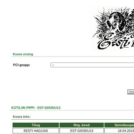
Koera otsing
FCI grupp:
KÜTILIIN PIPPI - EST-02035/U13
Koera info:
Tõug
Reg. kood
Sünnikuupä
EESTI HAGIJAS
EST-02035/U13
18.04.2013