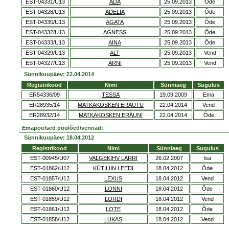
EST-04331/U13
ADA
25.09.2013
Õde
EST-04328/U13
ADELIA
25.09.2013
Õde
EST-04330/U13
AGATA
25.09.2013
Õde
EST-04332/U13
AGNESS
25.09.2013
Õde
EST-04333/U13
AINA
25.09.2013
Õde
EST-04329/U13
ALT
25.09.2013
Vend
EST-04327/U13
ARNI
25.09.2013
Vend
Sünnikuupäev: 22.04.2014
Registrikood
Nimi
Sünniaeg
Sugulus
ER54336/09
TESSA
19.09.2009
Ema
ER28935/14
MATKAKOSKEN ERÄUTU
22.04.2014
Vend
ER28932/14
MATKAKOSKEN ERÄUNI
22.04.2014
Õde
Emapoolsed poolõed/vennad:
Sünnikuupäev: 18.04.2012
Registrikood
Nimi
Sünniaeg
Sugulus
EST-00945/U07
VALGEKIHV LARRI
26.02.2007
Isa
EST-01862/U12
KÜTILIIN LEEDI
18.04.2012
Õde
EST-01857/U12
LEXUS
18.04.2012
Vend
EST-01860/U12
LONNI
18.04.2012
Õde
EST-01859/U12
LORDI
18.04.2012
Vend
EST-01861/U12
LOTE
18.04.2012
Õde
EST-01858/U12
LUKAS
18.04.2012
Vend