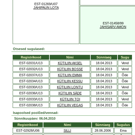
EST-01269/U07
JAHIPAUN LOTA
EST-01458/99
JAHISARV AMON
Otsesed sugulased:
Registrikood
Nimi
Sünniaeg
Sugu
EST-02031/U13
KÜTILIIN AKSEL
18.04.2013
Vend
EST-02032/U13
KÜTILIIN BOSSE
18.04.2013
Vend
EST-02037/U13
KÜTILIIN EMMA
18.04.2013
Õde
EST-02034/U13
KÜTILIIN KESSU
18.04.2013
Õde
EST-02030/U13
KÜTILIIN LONTU
18.04.2013
Vend
EST-02036/U13
KÜTILIIN SÄDE
18.04.2013
Õde
EST-02033/U13
KÜTILIIN TOI
18.04.2013
Vend
EST-02038/U13
KÜTILIIN VEGAS
18.04.2013
Õde
Isapoolsed poolõed/vennad:
Sünnikuupäev: 06.04.2010
Registrikood
Nimi
Sünniaeg
Sugulus
EST-02928/U06
SILLI
28.06.2006
Ema