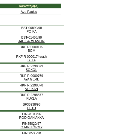
Kasvataja(d)
Ave Paulus
EST-00899/98
POIKA
EST-01458/99
JAHISARV AMON
RKF R 0000175
BOM
RKF R 0000174est.h
BETA
RKF R 2298879
SOKOL
RKF R 0000769
AYA GERE
RKF R 2298878
VULKAN
RKF R 2298877
KUKLA
SF35938/93
EETU
FIN28109/96
RODIGAN AKKA
FIN35020/97
OJAN KÖRMY
FIN38535/98