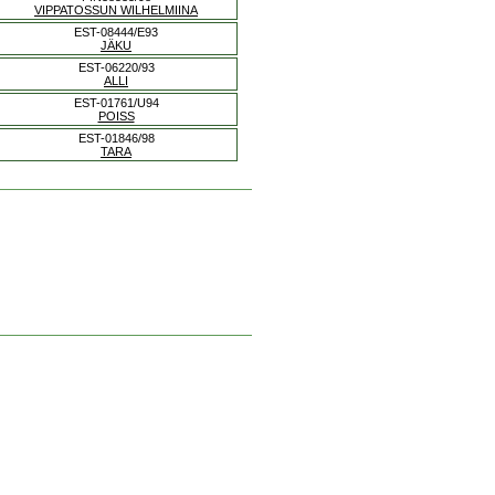
VIPPATOSSUN WILHELMIINA
EST-08444/E93
JÄKU
EST-06220/93
ALLI
EST-01761/U94
POISS
EST-01846/98
TARA