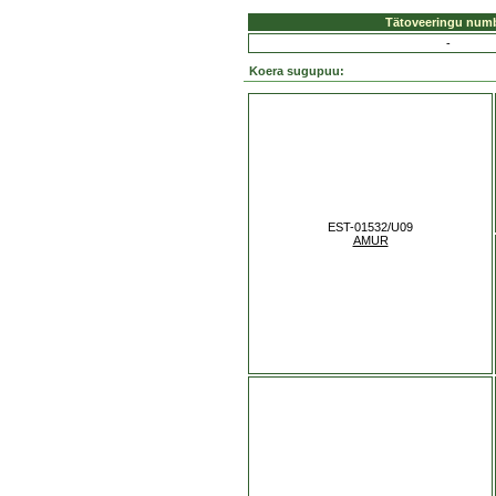
Tätoveeringu num
-
Koera sugupuu:
EST-01532/U09
AMUR