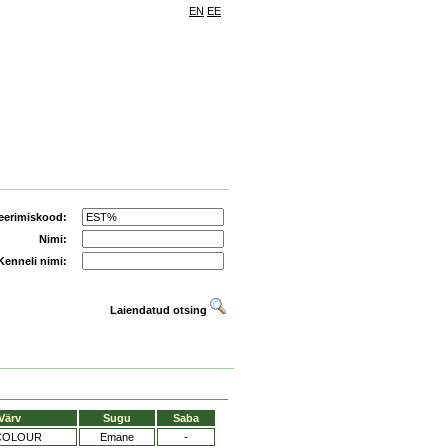
EN
EE
eerimiskood:
Nimi:
Kenneli nimi:
Laiendatud otsing
Värv
Sugu
Saba
COLOUR
Emane
-