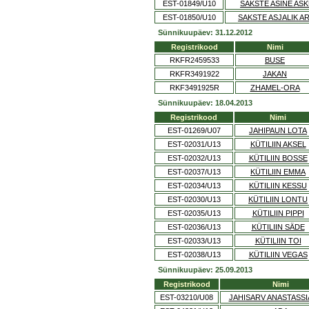
EST-01849/U10
SAKSTE ASINE AS
EST-01850/U10
SAKSTE ASJALIK A
Sünnikuupäev: 31.12.2012
Registrikood
Nimi
RKFR2459533
BUSE
RKFR3491922
JAKAN
RKF3491925R
ZHAMEL-ORA
Sünnikuupäev: 18.04.2013
Registrikood
Nimi
EST-01269/U07
JAHIPAUN LOTA
EST-02031/U13
KÜTILIIN AKSEL
EST-02032/U13
KÜTILIIN BOSSE
EST-02037/U13
KÜTILIIN EMMA
EST-02034/U13
KÜTILIIN KESSU
EST-02030/U13
KÜTILIIN LONTU
EST-02035/U13
KÜTILIIN PIPPI
EST-02036/U13
KÜTILIIN SÄDE
EST-02033/U13
KÜTILIIN TOI
EST-02038/U13
KÜTILIIN VEGAS
Sünnikuupäev: 25.09.2013
Registrikood
Nimi
EST-03210/U08
JAHISARV ANASTASSI