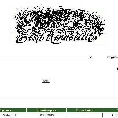
Registr
eg. kood
Sünnikuupäev
Kenneli nimi
-03342/U13
12.07.2013
-
TRI