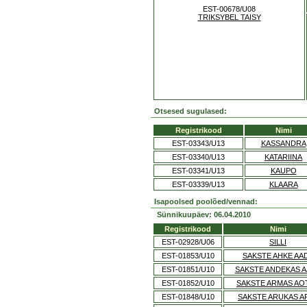
EST-00678/U08
TRIKSYBEL TAISY
Otsesed sugulased:
Registrikood
Nimi
EST-03343/U13
KASSANDRA
EST-03340/U13
KATARIINA
EST-03341/U13
KAUPO
EST-03339/U13
KLAARA
Isapoolsed poolõed/vennad:
Sünnikuupäev: 06.04.2010
Registrikood
Nimi
EST-02928/U06
SILLI
EST-01853/U10
SAKSTE AHKE AA
EST-01851/U10
SAKSTE ANDEKAS 
EST-01852/U10
SAKSTE ARMAS AO
EST-01848/U10
SAKSTE ARUKAS A