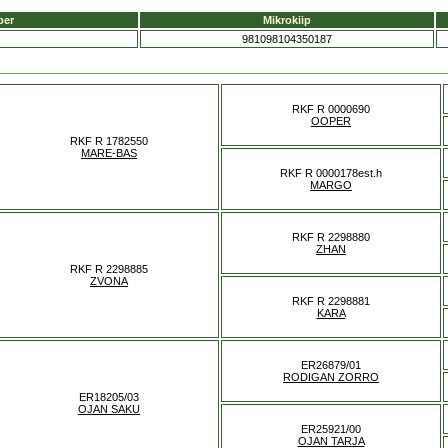
ber
Mikrokiip
981098104350187
RKF R 0000690
OOPER
RKF R 1782550
MARE-BAS
RKF R 0000178est.h
MARGO
RKF R 2298880
ZHAN
RKF R 2298885
ZVONA
RKF R 2298881
KARA
ER26879/01
RODIGAN ZORRO
ER18205/03
OJAN SAKU
ER25921/00
OJAN TARJA