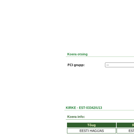
Koera otsing
FCI grupp:
KIRKE - EST-03342/U13
Koera info:
Tõug
R
EESTI HAGIJAS
EST