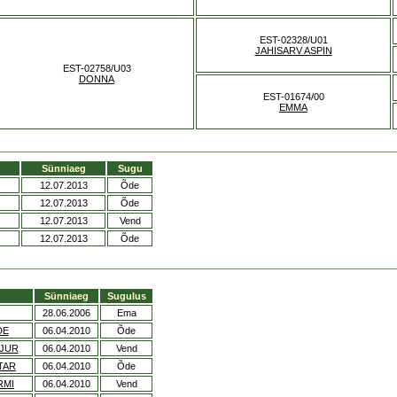
EST-02328/U01
JAHISARV ASPIN
EST-02758/U03
DONNA
EST-01674/00
EMMA
Sünniaeg
Sugu
12.07.2013
Õde
12.07.2013
Õde
12.07.2013
Vend
12.07.2013
Õde
Sünniaeg
Sugulus
28.06.2006
Ema
DE
06.04.2010
Õde
AJUR
06.04.2010
Vend
TAR
06.04.2010
Õde
RMI
06.04.2010
Vend