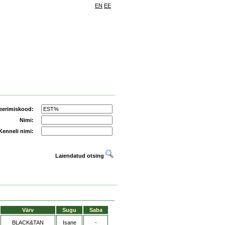
EN
EE
eerimiskood:
Nimi:
Kenneli nimi:
Laiendatud otsing
Värv
Sugu
Saba
BLACK&TAN
Isane
-