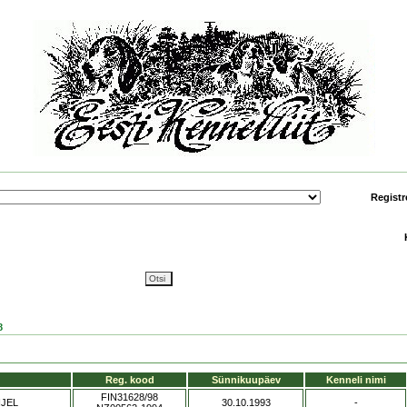
Registr
8
Reg. kood
Sünnikuupäev
Kenneli nimi
FIN31628/98
NJEL
30.10.1993
-