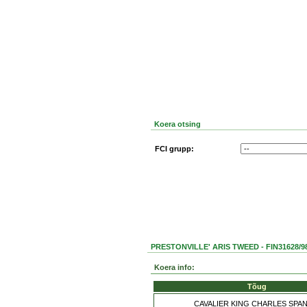
Koera otsing
FCI grupp:
PRESTONVILLE' ARIS TWEED - FIN31628/9
Koera info:
Tõug
CAVALIER KING CHARLES SPA