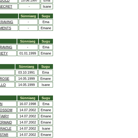
 GOLD
15.06.1997
Ema
SECRET
-
Isane
Sünniaeg
Sugu
CRAVING
-
Ema
OMENTS
-
Emane
Sünniaeg
Sugu
RAVING
-
Ema
CIETY
01.01.1999
Emane
Sünniaeg
Sugu
03.10.1991
Ema
 ROSE
14.05.1999
Emane
LLO
14.05.1999
Isane
Sünniaeg
Sugu
ON
16.07.1998
Ema
LOSSOM
14.07.2002
Emane
FAIRY
14.07.2002
Emane
ERMAID
14.07.2002
Emane
IRACLE
14.07.2002
Isane
STAR
14.07.2002
Emane