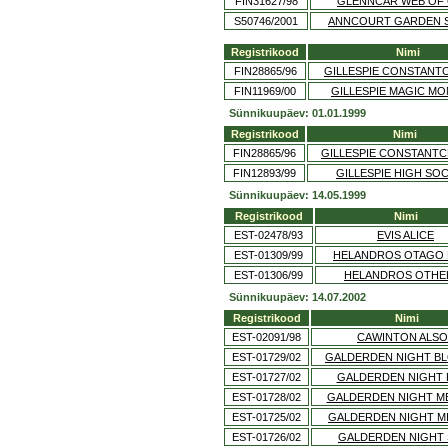
FIN31627/98
GLENNCAR WEB OF
S50746/2001
ANNCOURT GARDEN 
Registrikood
Nimi
FIN28865/96
GILLESPIE CONSTANT
FIN11969/00
GILLESPIE MAGIC M
Sünnikuupäev: 01.01.1999
Registrikood
Nimi
FIN28865/96
GILLESPIE CONSTANTC
FIN12893/99
GILLESPIE HIGH SO
Sünnikuupäev: 14.05.1999
Registrikood
Nimi
EST-02478/93
EVIS ALICE
EST-01309/99
HELANDROS OTAGO
EST-01306/99
HELANDROS OTHE
Sünnikuupäev: 14.07.2002
Registrikood
Nimi
EST-02091/98
CAWINTON ALS
EST-01729/02
GALDERDEN NIGHT B
EST-01727/02
GALDERDEN NIGHT 
EST-01728/02
GALDERDEN NIGHT M
EST-01725/02
GALDERDEN NIGHT M
EST-01726/02
GALDERDEN NIGHT 