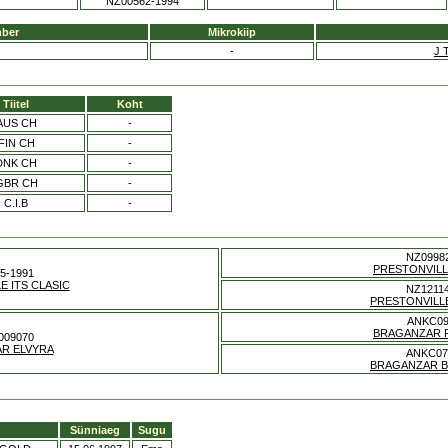
NZ00562-1994
mber
Mikrokiip
-
J 
Tiitel
Koht
AUS CH
-
FIN CH
-
DNK CH
-
GBR CH
-
C.I.B
-
NZ0998
PRESTONVILL
5-1991
E ITS CLASIC
NZ12114
PRESTONVILL
ANKC09
BRAGANZAR 
009070
R ELVYRA
ANKC07
BRAGANZAR B
Sünniaeg
Sugu