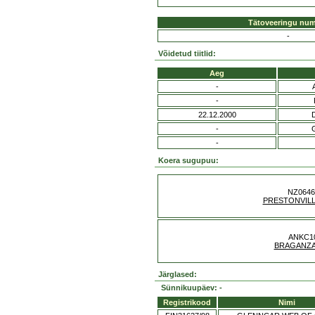
Tätoveeringu nu
-
Võidetud tiitlid:
Aeg
-
-
22.12.2000
-
-
Koera sugupuu:
NZ0646
PRESTONVILL
ANKC1
BRAGANZA
Järglased:
Sünnikuupäev: -
Registrikood
Nimi