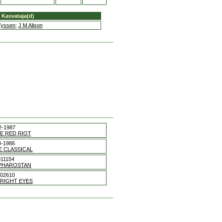
Kasvataja(d)
Tyssen
;
J M Alison
2-1987
E RED RIOT
-1986
E CLASSICAL
11154
PHAROSTAN
02610
RIGHT EYES