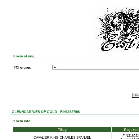
Koera otsing
FCI grupp:
GLENNCAR WEB OF GOLD - FIN31627/98
Koera info:
Tõug
Reg. koo
FIN31627/
CAVALIER KING CHARLES SPANJEL