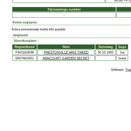
NZ08774-1
Tätoveeringu number
-
Koera sugupuu:
Koera esivanemate kohta info puudub.
Järglased:
Sünnikuupäev: -
Registrikood
Nimi
Sünniaeg
Sugu
FIN31628/98
PRESTONVILLE' ARIS TWEED
30.10.1993
Isa
S50746/2001
ANNCOURT GARDEN SECRET
-
Isane
Software:
Tra