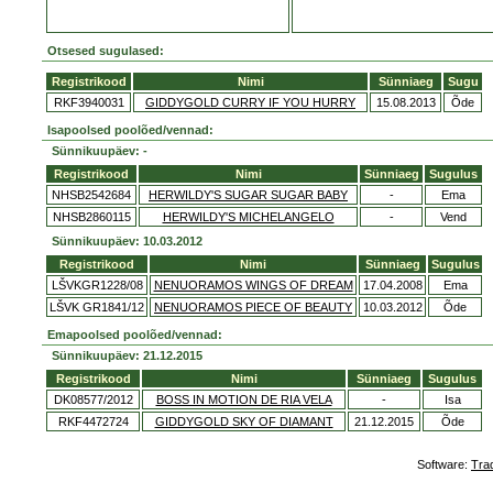
Otsesed sugulased:
Registrikood
Nimi
Sünniaeg
Sugu
RKF3940031
GIDDYGOLD CURRY IF YOU HURRY
15.08.2013
Õde
Isapoolsed poolõed/vennad:
Sünnikuupäev: -
Registrikood
Nimi
Sünniaeg
Sugulus
NHSB2542684
HERWILDY'S SUGAR SUGAR BABY
-
Ema
NHSB2860115
HERWILDY'S MICHELANGELO
-
Vend
Sünnikuupäev: 10.03.2012
Registrikood
Nimi
Sünniaeg
Sugulus
LŠVKGR1228/08
NENUORAMOS WINGS OF DREAM
17.04.2008
Ema
LŠVK GR1841/12
NENUORAMOS PIECE OF BEAUTY
10.03.2012
Õde
Emapoolsed poolõed/vennad:
Sünnikuupäev: 21.12.2015
Registrikood
Nimi
Sünniaeg
Sugulus
DK08577/2012
BOSS IN MOTION DE RIA VELA
-
Isa
RKF4472724
GIDDYGOLD SKY OF DIAMANT
21.12.2015
Õde
Software:
Tra