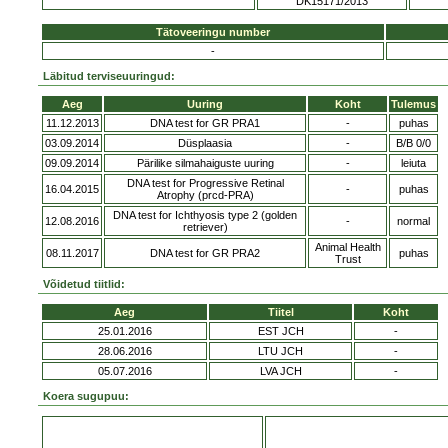
DK15171/2013
Tätoveeringu number
-
Läbitud terviseuuringud:
Aeg
Uuring
Koht
Tulemus
11.12.2013
DNA test for GR PRA1
-
puhas
03.09.2014
Düsplaasia
-
B/B 0/0
09.09.2014
Pärilike silmahaiguste uuring
-
leiuta
DNA test for Progressive Retinal
16.04.2015
-
puhas
Atrophy (prcd-PRA)
DNA test for Ichthyosis type 2 (golden
12.08.2016
-
normal
retriever)
Animal Health
08.11.2017
DNA test for GR PRA2
puhas
Trust
Võidetud tiitlid:
Aeg
Tiitel
Koht
25.01.2016
EST JCH
-
28.06.2016
LTU JCH
-
05.07.2016
LVA JCH
-
Koera sugupuu: