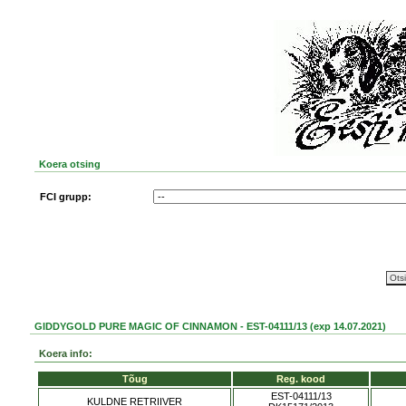
Koera otsing
FCI grupp:
GIDDYGOLD PURE MAGIC OF CINNAMON - EST-04111/13 (exp 14.07.2021)
Koera info:
Tõug
Reg. kood
EST-04111/13
KULDNE RETRIIVER