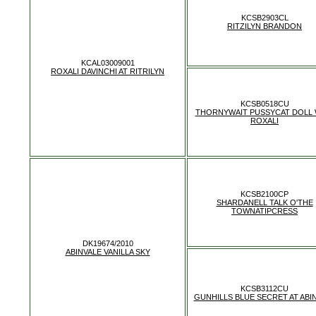
KCSB2903CL
RITZILYN BRANDON
KCAL03009001
ROXALI DAVINCHI AT RITRILYN
KCSB0518CU
THORNYWAIT PUSSYCAT DOLL 
ROXALI
KCSB2100CP
SHARDANELL TALK O'THE
TOWNATIPCRESS
DK19674/2010
ABINVALE VANILLA SKY
KCSB3112CU
GUNHILLS BLUE SECRET AT ABI