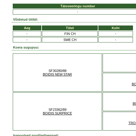
Tätoveeringu number
-
Võidetud tiitlid:
Aeg
Tiitel
Koht
-
FIN CH
-
-
SWE CH
-
Koera sugupuu:
SF30280/88
BOIDIS NEW STAR
BO
B
SF23362/89
BOIDIS SURPRICE
TRO
Isapoolsed poolõed/vennad: