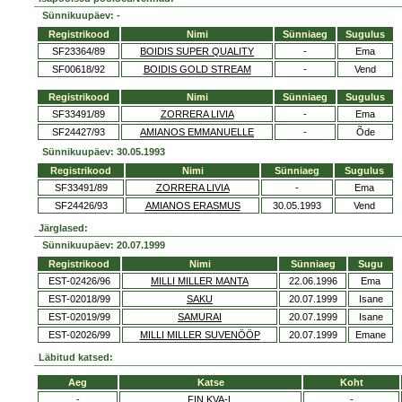
Sünnikuupäev: -
Registrikood
Nimi
Sünniaeg
Sugulus
SF23364/89
BOIDIS SUPER QUALITY
-
Ema
SF00618/92
BOIDIS GOLD STREAM
-
Vend
Registrikood
Nimi
Sünniaeg
Sugulus
SF33491/89
ZORRERA LIVIA
-
Ema
SF24427/93
AMIANOS EMMANUELLE
-
Õde
Sünnikuupäev: 30.05.1993
Registrikood
Nimi
Sünniaeg
Sugulus
SF33491/89
ZORRERA LIVIA
-
Ema
SF24426/93
AMIANOS ERASMUS
30.05.1993
Vend
Järglased:
Sünnikuupäev: 20.07.1999
Registrikood
Nimi
Sünniaeg
Sugu
EST-02426/96
MILLI MILLER MANTA
22.06.1996
Ema
EST-02018/99
SAKU
20.07.1999
Isane
EST-02019/99
SAMURAI
20.07.1999
Isane
EST-02026/99
MILLI MILLER SUVENÖÖP
20.07.1999
Emane
Läbitud katsed:
Aeg
Katse
Koht
-
FIN KVA-L
-