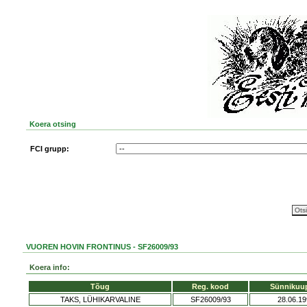
Koera otsing
FCI grupp:
VUOREN HOVIN FRONTINUS - SF26009/93
Koera info:
Tõug
Reg. kood
Sünnikuu
TAKS, LÜHIKARVALINE
SF26009/93
28.06.1