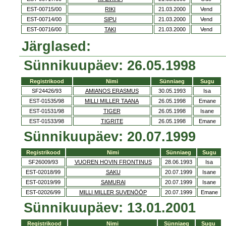
EST-00715/00
RIKI
21.03.2000
Vend
EST-00714/00
SIPU
21.03.2000
Vend
EST-00716/00
TAKI
21.03.2000
Vend
Järglased:
Sünnikuupäev: 26.05.1998
Registrikood
Nimi
Sünniaeg
Sugu
SF24426/93
AMIANOS ERASMUS
30.05.1993
Isa
EST-01535/98
MILLI MILLER TAANA
26.05.1998
Emane
EST-01531/98
TIGER
26.05.1998
Isane
EST-01533/98
TIGRITE
26.05.1998
Emane
Sünnikuupäev: 20.07.1999
Registrikood
Nimi
Sünniaeg
Sugu
SF26009/93
VUOREN HOVIN FRONTINUS
28.06.1993
Isa
EST-02018/99
SAKU
20.07.1999
Isane
EST-02019/99
SAMURAI
20.07.1999
Isane
EST-02026/99
MILLI MILLER SUVENÖÖP
20.07.1999
Emane
Sünnikuupäev: 13.01.2001
Registrikood
Nimi
Sünniaeg
Sugu