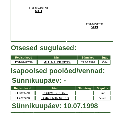
EST-03443/E91
MILLI
EST-02347/91
VUDI
Otsesed sugulased:
Registrikood
Nimi
Sünniaeg
Sugu
EST-02427/96
MILLI MILLER MICRA
22.06.1996
Õde
Isapoolsed poolõed/vennad:
Sünnikuupäev: -
Registrikood
Nimi
Sünniaeg
Sugulus
SF08197/91
COUP'S ENCHAN T
-
Ema
SF47122/94
TAXIASEMAN MOCCA
-
Vend
Sünnikuupäev: 10.07.1998