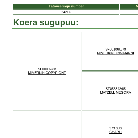
Tätoveeringu number
M
242H6
Koera sugupuu:
SF03106U/79
MIMERKIN ONNIMANNI
SF00092/88
MIMERKIN COPYRIGHT
SF055342/85
MATZELL MEGORA
373 SJS
CHARLI