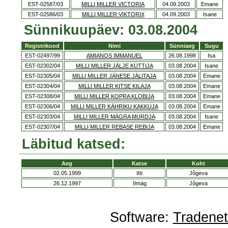
EST-02587/03
MILLI MILLER VICTORIA
04.09.2003
Emane
EST-02586/03
MILLI MILLER VIKTORIX
04.09.2003
Isane
Sünnikuupäev: 03.08.2004
Registrikood
Nimi
Sünniaeg
Sugu
EST-02497/99
AMIANOS IMMANUEL
26.08.1998
Isa
EST-02302/04
MILLI MILLER JÄLJE KÜTTIJA
03.08.2004
Isane
EST-02305/04
MILLI MILLER JÄNESE JÄLITAJA
03.08.2004
Emane
EST-02304/04
MILLI MILLER KITSE KILAJA
03.08.2004
Emane
EST-02308/04
MILLI MILLER KOPRA KLOBIJA
03.08.2004
Emane
EST-02306/04
MILLI MILLER KÄHRIKU KAKKUJA
03.08.2004
Emane
EST-02303/04
MILLI MILLER MÄGRA MURDJA
03.08.2004
Isane
EST-02307/04
MILLI MILLER REBASE REBIJA
03.08.2004
Emane
Läbitud katsed:
Aeg
Katse
Koht
02.05.1999
IIIr
Jõgeva
26.12.1997
IImäg
Jõgeva
Software:
Tradene