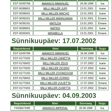
EST-02497/99
AMIANOS IMMANUEL
26.08.1998
Isa
EST-00388/01
MILLI MILLER JUPI
13.01.2001
Isane
EST-00390/01
MILLI MILLER MACHO
13.01.2001
Isane
EST-00392/01
MILLI MILLER MANNJAANA
13.01.2001
Emane
EST-00391/01
MATILDA
13.01.2001
Emane
EST-00389/01
MATRIX
13.01.2001
Isane
EST-00393/01
MIRABELLA
13.01.2001
Emane
Sünnikuupäev: 17.07.2002
Registrikood
Nimi
Sünniaeg
Sugu
EST-02497/99
AMIANOS IMMANUEL
26.08.1998
Isa
EST-01772/02
MILLI MILLER ZANETTA
17.07.2002
Emane
EST-01769/02
MILLI MILLER ZEUS
17.07.2002
Isane
EST-01770/02
MILLI MILLER ZICERO
17.07.2002
Isane
EST-01771/02
MILLI MILLER ZOOMZOOM
17.07.2002
Isane
EST-01768/02
MILLI MILLER ZORRO
17.07.2002
Isane
EST-01773/02
MILLI MILLER ZULIETTA
17.07.2002
Emane
EST-01774/02
MILLI MILLER ZUSETTA
17.07.2002
Emane
Sünnikuupäev: 04.09.2003
Registrikood
Nimi
Sünniaeg
Sugu
FIN36073/98
AMIANOS IMPERIAL
26.08.1998
Isa