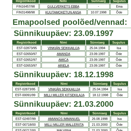
Registrikood
Nimi
Sünniaeg
Sugulus
FIN16457/98
GULLVERKETS EBBA
-
Ema
FIN31498/98
KUUTAMOKETUN ANSA
10.07.1998
Õde
Emapoolsed poolõed/vennad:
Sünnikuupäev: 23.09.1997
Registrikood
Nimi
Sünniaeg
Sugulus
EST-02873/95
VINKIÄN SEIKKAILIJA
25.04.1994
Isa
EST-02650/97
AMANDA
23.09.1997
Õde
EST-02652/97
AMICA
23.09.1997
Õde
EST-02653/97
ARIELA
23.09.1997
Õde
Sünnikuupäev: 18.12.1998
Registrikood
Nimi
Sünniaeg
Sugulus
EST-02873/95
VINKIÄN SEIKKAILIJA
25.04.1994
Isa
EST-00091/99
MILLI MILLER KITSEKILAJA
18.12.1998
Õde
Sünnikuupäev: 21.03.2000
Registrikood
Nimi
Sünniaeg
Sugulus
EST-02497/99
AMIANOS IMMANUEL
26.08.1998
Isa
EST-00718/00
MILLI MILLER MALLERIITA
21.03.2000
Õde
EST-00717/00
MALVIINA
21.03.2000
Õde