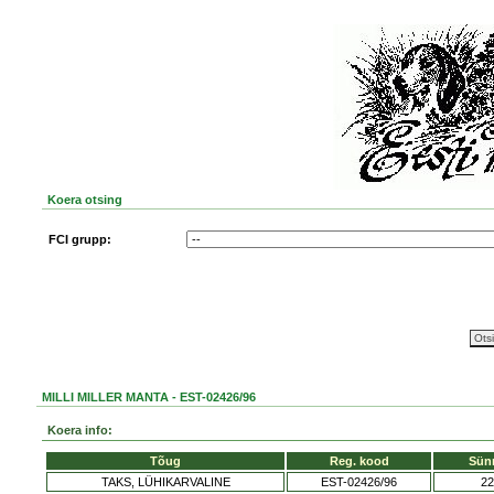
Koera otsing
FCI grupp:
MILLI MILLER MANTA - EST-02426/96
Koera info:
Tõug
Reg. kood
Sün
TAKS, LÜHIKARVALINE
EST-02426/96
22