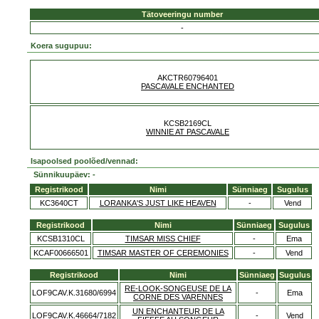
Tätoveeringu number
-
Koera sugupuu:
AKCTR60796401
PASCAVALE ENCHANTED
KCSB2169CL
WINNIE AT PASCAVALE
Isapoolsed poolõed/vennad:
Sünnikuupäev: -
Registrikood
Nimi
Sünniaeg
Sugulus
KC3640CT
LORANKA'S JUST LIKE HEAVEN
-
Vend
Registrikood
Nimi
Sünniaeg
Sugulus
KCSB1310CL
TIMSAR MISS CHIEF
-
Ema
KCAF00666501
TIMSAR MASTER OF CEREMONIES
-
Vend
Registrikood
Nimi
Sünniaeg
Sugulus
RE-LOOK-SONGEUSE DE LA
LOF9CAV.K.31680/6994
-
Ema
CORNE DES VARENNES
UN ENCHANTEUR DE LA
LOF9CAV.K.46664/7182
-
Vend