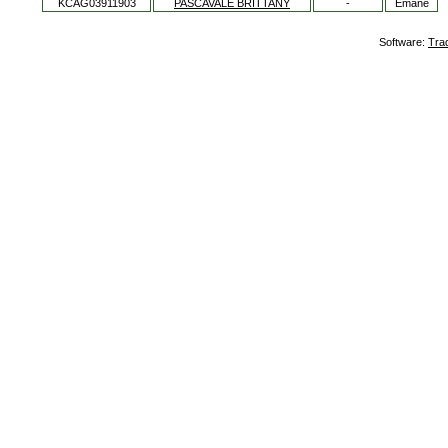
KCAG03911903
PASCAVALE BRITTANY
-
Emane
Software:
Tra