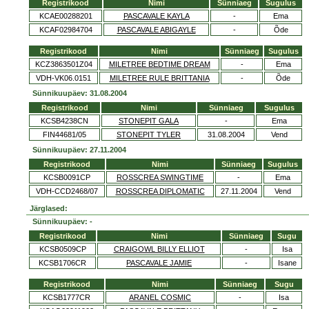
Registrikood
Nimi
Sünniaeg
Sugulus
KCAE00288201
PASCAVALE KAYLA
-
Ema
KCAF02984704
PASCAVALE ABIGAYLE
-
Õde
Registrikood
Nimi
Sünniaeg
Sugulus
KCZ3863501Z04
MILETREE BEDTIME DREAM
-
Ema
VDH-VK06.0151
MILETREE RULE BRITTANIA
-
Õde
Sünnikuupäev: 31.08.2004
Registrikood
Nimi
Sünniaeg
Sugulus
KCSB4238CN
STONEPIT GALA
-
Ema
FIN44681/05
STONEPIT TYLER
31.08.2004
Vend
Sünnikuupäev: 27.11.2004
Registrikood
Nimi
Sünniaeg
Sugulus
KCSB0091CP
ROSSCREA SWINGTIME
-
Ema
VDH-CCD2468/07
ROSSCREA DIPLOMATIC
27.11.2004
Vend
Järglased:
Sünnikuupäev: -
Registrikood
Nimi
Sünniaeg
Sugu
KCSB0509CP
CRAIGOWL BILLY ELLIOT
-
Isa
KCSB1706CR
PASCAVALE JAMIE
-
Isane
Registrikood
Nimi
Sünniaeg
Sugu
KCSB1777CR
ARANEL COSMIC
-
Isa