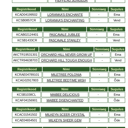
FIEFFE AU SONGEUR
Registrikood
Nimi
Sünniaeg
Sugulus
KCAD04199502
LORANKA'S ENCHANTE
-
Ema
KCSB0857CR
LORANKA'S ENCHANTING
-
Vend
Registrikood
Nimi
Sünniaeg
Sugulus
KCAB02124401
PASCAVALE JUBILEE
-
Ema
KCSB1433CR
PASCAVALE STANLEY
-
Vend
Registrikood
Nimi
Sünniaeg
Sugulus
AKCTR19531301
ORCHARD HILL NEVER GROW UP
-
Ema
AKCTR94638703
ORCHARD HILL TOUGH ENOUGH
-
Vend
Registrikood
Nimi
Sünniaeg
Sugulus
KCRAE04789101
MILETREE POLONIA
-
Ema
KCAG02917803
MILETREE BEDTIME WISH
-
Õde
Registrikood
Nimi
Sünniaeg
Sugulus
KCSB1038CL
MAIBEE DELICIOUS
-
Ema
KCAF04156901
MAIBEE DISENCHANTED
-
Õde
Registrikood
Nimi
Sünniaeg
Sugulus
KCAC01541502
MILKEYN SCEER CRYSTAL
-
Ema
KCAE04654501
MILKEYN SHEER GEM
-
Õde