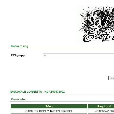
Koera otsing
FCI grupp:
PASCAVALE LORRETTA - KCAE00471002
Koera info:
Tõug
Reg. kood
CAVALIER KING CHARLES SPANJEL
KCAE0047100