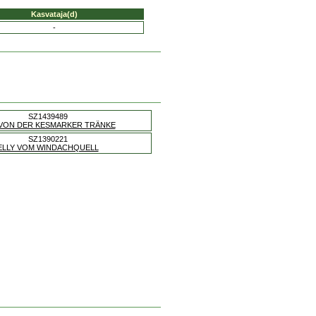
Kasvataja(d)
-
SZ1439489
VON DER KESMARKER TRÄNKE
SZ1390221
ELLY VOM WINDACHQUELL