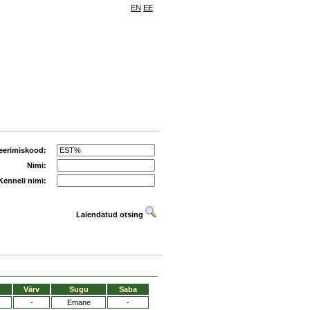
EN
EE
eerimiskood:
Nimi:
Kenneli nimi:
Laiendatud otsing
Värv
Sugu
Saba
-
Emane
-