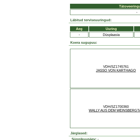
Tätoveering
-
Läbitud terviseuuringud:
Aeg
Uuring
-
Düsplaasia
Koera sugupuu:
VDH/SZ1745761
JASSO VON KARTHAGO
VDH/SZ1700360
WALLY AUS DEM WEINSBERGT
Järglased:
Sünnikuupäev: -