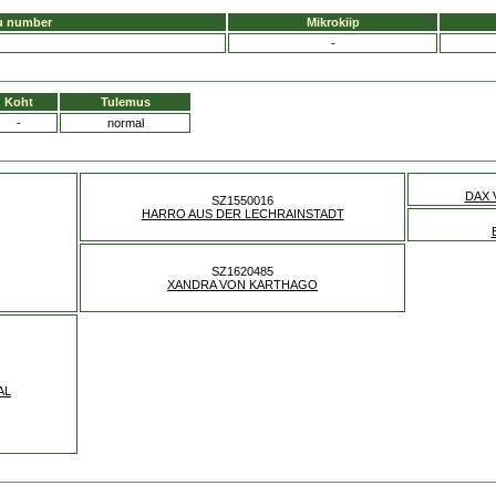
u number
Mikrokiip
-
Koht
Tulemus
-
normal
DAX 
SZ1550016
HARRO AUS DER LECHRAINSTADT
SZ1620485
XANDRA VON KARTHAGO
AL