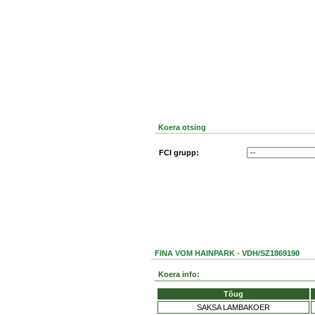
Koera otsing
FCI grupp:
FINA VOM HAINPARK - VDH/SZ1869190
Koera info:
Tõug
SAKSA LAMBAKOER