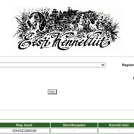
Registr
Reg. kood
Sünnikuupäev
Kenneli nimi
VDH/SZ1869190
-
-