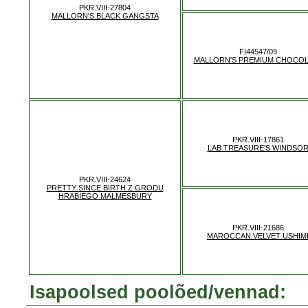
PKR.VIII-27804
MALLORN'S BLACK GANGSTA
FI44547/09
MALLORN'S PREMIUM CHOCOL
PKR.VIII-17861
LAB TREASURE'S WINDSO
PKR.VIII-24624
PRETTY SINCE BIRTH Z GRODU
HRABIEGO MALMESBURY
PKR.VIII-21686
MAROCCAN VELVET USHIM
Isapoolsed poolõed/vennad: