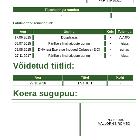
PKR.VIII-30318
Tätoveeringu number
-
Läbitud terviseuuringud:
Aeg
Uuring
Koht
Tulemus
17.06.2015
Düsplaasia
-
A/A 0/0
08.07.2015
Pärilike silmahaiguste uuring
-
leiuta
03.08.2015
DNA test Exercise Induced Collapse (EIC)
-
puhas
27.11.2017
Pärilike silmahaiguste uuring
-
leiuta
Võidetud tiitlid:
Aeg
Tiitel
Koht
29.11.2016
EST JCH
-
Koera sugupuu:
FIN39321/04
MALLORN'S ROMEO