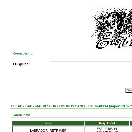
Koera otsing
FCI grupp:
LULABY BABY MALMESBURY OPTIMUS CANIS - EST-02403/14 (import 09.07.2
Koera info:
Tõug
Reg. kood
EST-02403/14
LABRADORI RETRIIVER