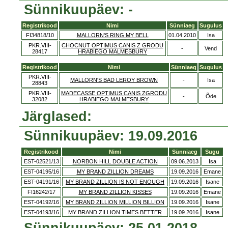
Sünnikuupäev: -
Registrikood
Nimi
Sünniaeg
Sugulus
FI34818/10
MALLORN'S RING MY BELL
01.04.2010
Isa
PKR.VIII-
CHOCNUT OPTIMUS CANIS Z GRODU
-
Vend
28417
HRABIEGO MALMESBURY
Registrikood
Nimi
Sünniaeg
Sugulus
PKR.VIII-
MALLORN'S BAD LEROY BROWN
-
Isa
28843
PKR.VIII-
MADECASSE OPTIMUS CANIS ZGRODU
-
Õde
32082
HRABIEGO MALMESBURY
Järglased:
Sünnikuupäev: 19.09.2016
Registrikood
Nimi
Sünniaeg
Sugu
EST-02521/13
NORBON HILL DOUBLE ACTION
09.06.2013
Isa
EST-04195/16
MY BRAND ZILLION DREAMS
19.09.2016
Emane
EST-04191/16
MY BRAND ZILLION IS NOT ENOUGH
19.09.2016
Isane
FI16242/17
MY BRAND ZILLION KISSES
19.09.2016
Emane
EST-04192/16
MY BRAND ZILLION MILLION BILLION
19.09.2016
Isane
EST-04193/16
MY BRAND ZILLION TIMES BETTER
19.09.2016
Isane