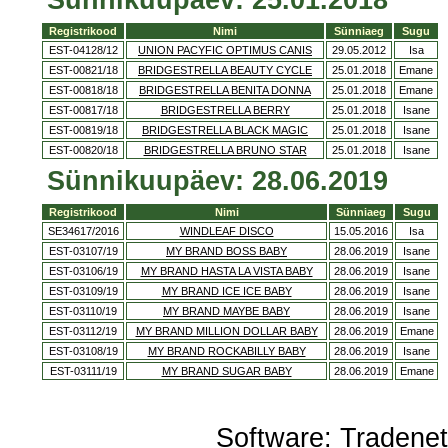
Sünnikuupäev: 25.01.2018
Registrikood
Nimi
Sünniaeg
Sugu
EST-04128/12
UNION PACYFIC OPTIMUS CANIS
29.05.2012
Isa
EST-00821/18
BRIDGESTRELLA BEAUTY CYCLE
25.01.2018
Emane
EST-00818/18
BRIDGESTRELLA BENITA DONNA
25.01.2018
Emane
EST-00817/18
BRIDGESTRELLA BERRY
25.01.2018
Isane
EST-00819/18
BRIDGESTRELLA BLACK MAGIC
25.01.2018
Isane
EST-00820/18
BRIDGESTRELLA BRUNO STAR
25.01.2018
Isane
Sünnikuupäev: 28.06.2019
Registrikood
Nimi
Sünniaeg
Sugu
SE34617/2016
WINDLEAF DISCO
15.05.2016
Isa
EST-03107/19
MY BRAND BOSS BABY
28.06.2019
Isane
EST-03106/19
MY BRAND HASTA LA VISTA BABY
28.06.2019
Isane
EST-03109/19
MY BRAND ICE ICE BABY
28.06.2019
Isane
EST-03110/19
MY BRAND MAYBE BABY
28.06.2019
Isane
EST-03112/19
MY BRAND MILLION DOLLAR BABY
28.06.2019
Emane
EST-03108/19
MY BRAND ROCKABILLY BABY
28.06.2019
Isane
EST-03111/19
MY BRAND SUGAR BABY
28.06.2019
Emane
Software:
Tradene