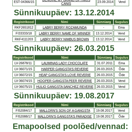
GENUINE MY BRAND OPTIMUS
EST-04366/15
23.09.2014
Vend
CANIS
Sünnikuupäev: 13.12.2014
Registrikood
Nimi
Sünniaeg
Sugulus
RKF2651812
LABRY BERRY ROZAMUNDA
-
Ema
FI33333/18
LABRY BERRY NAME OF WINNER
13.12.2014
Vend
RKF4111203
LABRY BERRY NIMBUS BROWN
13.12.2014
Vend
Sünnikuupäev: 26.03.2015
Registrikood
Nimi
Sünniaeg
Sugulus
LV-26878/11
LAUMINAS LADY CHOCOLATE
31.07.2011
Ema
LV-36071/15
HARPER GANGSTA'S REVERIE
26.03.2015
Õde
LV-36072/15
HEAP GANGSTA'S LOVE REVERIE
26.03.2015
Õde
LV-36074/15
HOOPER GANGSTA PEER REVERIE
26.03.2015
Vend
LV-36075/15
HULIO GANGSTA SANCHEZ REVERIE
26.03.2015
Vend
Sünnikuupäev: 19.08.2017
Registrikood
Nimi
Sünniaeg
Sugulus
FI52084/17
MALLORN'S SON OF A GANGSTA
19.08.2017
Vend
FI52088/17
MALLORN'S GANGSTA'S PARADISE
19.08.2017
Õde
Emapoolsed poolõed/vennad: