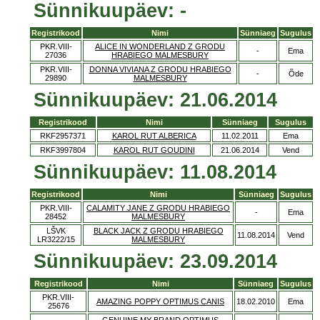
Sünnikuupäev: -
Registrikood
Nimi
Sünniaeg
Sugulus
PKR.VIII-
ALICE IN WONDERLAND Z GRODU
-
Ema
27036
HRABIEGO MALMESBURY
PKR.VIII-
DONNA VIVIANA Z GRODU HRABIEGO
-
Õde
29890
MALMESBURY
Sünnikuupäev: 21.06.2014
Registrikood
Nimi
Sünniaeg
Sugulus
RKF2957371
KAROL RUT ALBERICA
11.02.2011
Ema
RKF3997804
KAROL RUT GOUDINI
21.06.2014
Vend
Sünnikuupäev: 11.08.2014
Registrikood
Nimi
Sünniaeg
Sugulus
PKR.VIII-
CALAMITY JANE Z GRODU HRABIEGO
-
Ema
28452
MALMESBURY
LŠVK
BLACK JACK Z GRODU HRABIEGO
11.08.2014
Vend
LR3222/15
MALMESBURY
Sünnikuupäev: 23.09.2014
Registrikood
Nimi
Sünniaeg
Sugulus
PKR.VIII-
AMAZING POPPY OPTIMUS CANIS
18.02.2010
Ema
25676