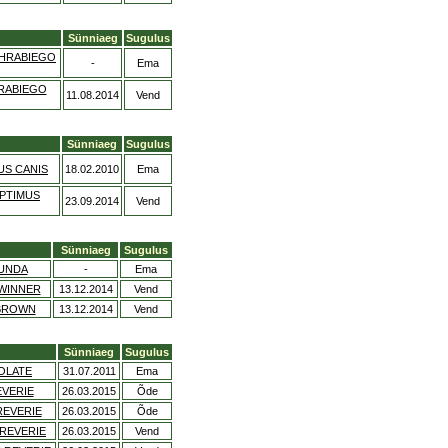
Sünniaeg
Sugulus
 HRABIEGO
-
Ema
RABIEGO
11.08.2014
Vend
Sünniaeg
Sugulus
US CANIS
18.02.2010
Ema
PTIMUS
23.09.2014
Vend
Sünniaeg
Sugulus
UNDA
-
Ema
 WINNER
13.12.2014
Vend
 BROWN
13.12.2014
Vend
Sünniaeg
Sugulus
OLATE
31.07.2011
Ema
EVERIE
26.03.2015
Õde
REVERIE
26.03.2015
Õde
REVERIE
26.03.2015
Vend