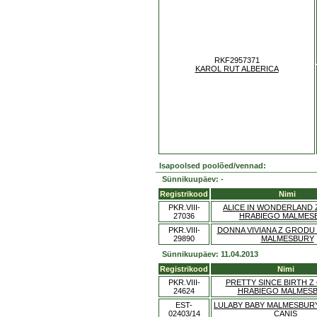
RKF2957371
KAROL RUT ALBERICA
Isapoolsed poolõed/vennad:
Sünnikuupäev: -
Registrikood
Nimi
PKR.VIII-
ALICE IN WONDERLAND
27036
HRABIEGO MALMES
PKR.VIII-
DONNA VIVIANA Z GRODU
29890
MALMESBURY
Sünnikuupäev: 11.04.2013
Registrikood
Nimi
PKR.VIII-
PRETTY SINCE BIRTH 
24624
HRABIEGO MALMES
EST-
LULABY BABY MALMESBUR
02403/14
CANIS