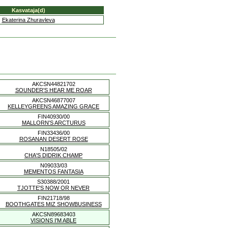
Kasvataja(d)
Ekaterina Zhuravleva
AKCSN44821702
SOUNDER'S HEAR ME ROAR
AKCSN46877007
KELLEYGREENS AMAZING GRACE
FIN40930/00
MALLORN'S ARCTURUS
FIN33436/00
ROSANAN DESERT ROSE
N18505/02
CHA'S DIDRIK CHAMP
N09033/03
MEMENTOS FANTASIA
S30388/2001
TJOTTE'S NOW OR NEVER
FIN21718/98
BOOTHGATES MIZ SHOWBUSINESS
AKCSN89683403
VISIONS I'M ABLE