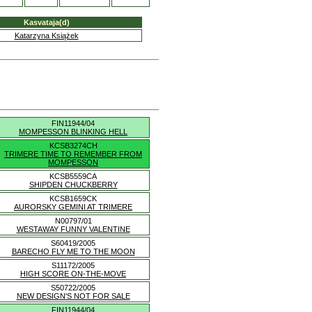
Kasvataja(d)
Katarzyna Książek
FIN11944/04
MOMPESSON BLINKING HELL
KCSB3274CH
TRIMERE TIME TO REMEMBER FROM
MOMPESSON
KCSB5559CA
SHIPDEN CHUCKBERRY
KCSB1659CK
AURORSKY GEMINI AT TRIMERE
N00797/01
WESTAWAY FUNNY VALENTINE
S60419/2005
BARECHO FLY ME TO THE MOON
S11172/2005
HIGH SCORE ON-THE-MOVE
S50722/2005
NEW DESIGN'S NOT FOR SALE
FIN11944/04