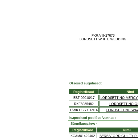
PKR.VIII-27673
LORDSETT WHITE WEDDING
Otsesed sugulased:
Registrikood
Nimi
EST-02010/17
LORDSETT NO MERCY 
RKF3935482
LORDSETT NO O
LŠVK ESS0012/14
LORDSETT NO WA
Isapoolsed poolõed/vennad:
Sünnikuupäev: -
Registrikood
Nimi
KCAM01422402
BERESFORD GUILTY P