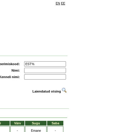
EN
EE
eerimiskood:
Nimi:
Kenneli nimi:
Laiendatud otsing
i
Värv
Sugu
Saba
-
Emane
-