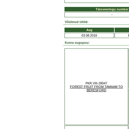
Tätoveeringu number
-
Võidetud tiitlid:
Aeg
03.08.2016
Koera sugupuu:
PKR.VIII-28047
FOREST FRUIT FROM TAMAAM TO
BERESFORD