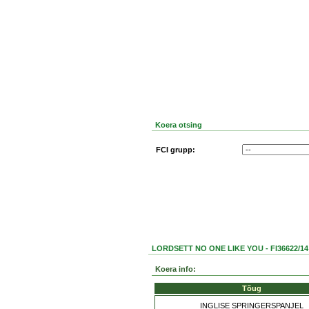
Koera otsing
FCI grupp:
LORDSETT NO ONE LIKE YOU - FI36622/14
Koera info:
Tõug
INGLISE SPRINGERSPANJEL