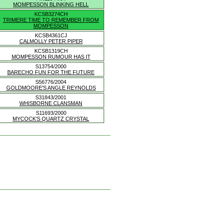
MOMPESSON BLINKING HELL
KCSB3274CH
TRIMERE TIME TO REMEMBER FROM
MOMPESSON
KCSB4361CJ
CALMOLLY PETER PIPER
KCSB1319CH
MOMPESSON RUMOUR HAS IT
S13754/2000
BARECHO FUN FOR THE FUTURE
S56776/2004
GOLDMOORE'S ANGLE REYNOLDS
S31843/2001
WHISBORNE CLANSMAN
S11693/2000
MYCOCK'S QUARTZ CRYSTAL