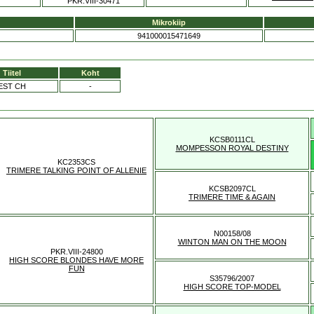
PKR.VIII-30471
Mikrokiip
941000015471649
Tiitel
Koht
EST CH
-
KCSB0111CL
MOMPESSON ROYAL DESTINY
KC2353CS
TRIMERE TALKING POINT OF ALLENIE
KCSB2097CL
TRIMERE TIME & AGAIN
N00158/08
WINTON MAN ON THE MOON
PKR.VIII-24800
HIGH SCORE BLONDES HAVE MORE
FUN
S35796/2007
HIGH SCORE TOP-MODEL