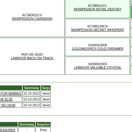
KCSB0111CL
MOMPESSON ROYAL DESTINY
KCSB3011CV
MOMPESSON CAVENDISH
KCSB0139CN
MOMPESSON SECRET WHISPERS
S19454/2008
GOLDMOORE'S GOLD DREAMER
PKR.VIII-25267
LINMOOR BACK ON TRACK
S43083/2003
LINMOOR VALUABLE CRYSTAL
Sünniaeg
Sugu
FOR BIMBIKS
15.10.2013
Vend
NE ELSE
15.10.2013
Vend
Y NO HOW
15.10.2013
Vend
Sünniaeg
Sugulus
LEASURES
-
Ema