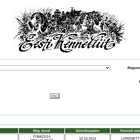
Registr
Reg. kood
Sünnikuupäev
Kenneli nim
FI36622/14
15.10.2013
LORDSETT