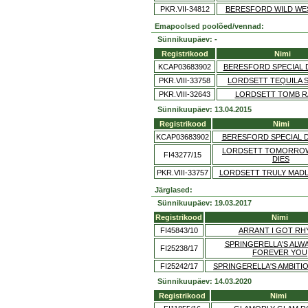
PKR.VII-34812
BERESFORD WILD WE
Emapoolsed poolõed/vennad:
Sünnikuupäev: -
Registrikood
Nimi
KCAP03683902
BERESFORD SPECIAL 
PKR.VIII-33758
LORDSETT TEQUILA 
PKR.VIII-32643
LORDSETT TOMB R
Sünnikuupäev: 13.04.2015
Registrikood
Nimi
KCAP03683902
BERESFORD SPECIAL 
LORDSETT TOMORRO
FI43277/15
DIES
PKR.VIII-33757
LORDSETT TRULY MADL
Järglased:
Sünnikuupäev: 19.03.2017
Registrikood
Nimi
FI45843/10
ARRANT I GOT RH
SPRINGERELLA'S ALW
FI25238/17
FOREVER YOU
FI25242/17
SPRINGERELLA'S AMBITI
Sünnikuupäev: 14.03.2020
Registrikood
Nimi