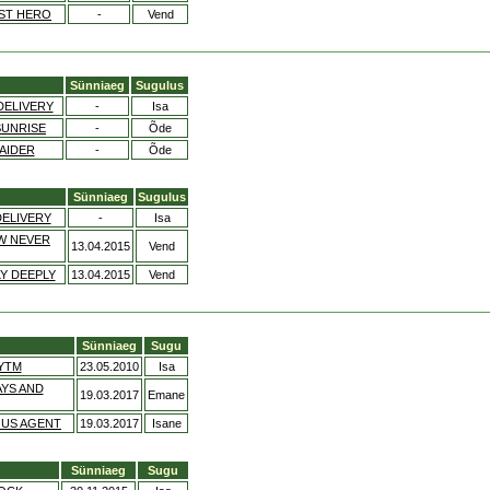
ST HERO
-
Vend
Sünniaeg
Sugulus
DELIVERY
-
Isa
SUNRISE
-
Õde
AIDER
-
Õde
Sünniaeg
Sugulus
DELIVERY
-
Isa
W NEVER
13.04.2015
Vend
Y DEEPLY
13.04.2015
Vend
Sünniaeg
Sugu
YTM
23.05.2010
Isa
AYS AND
19.03.2017
Emane
OUS AGENT
19.03.2017
Isane
Sünniaeg
Sugu