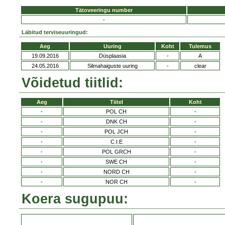
Tätoveeringu number
-
Läbitud terviseuuringud:
Aeg
Uuring
Koht
Tulemus
19.09.2016
Düsplaasia
-
A
24.05.2016
Silmahaiguste uuring
-
clear
Võidetud tiitlid:
Aeg
Tiitel
Koht
-
POL CH
-
-
DNK CH
-
-
POL JCH
-
-
C.I.E
-
-
POL GRCH
-
-
SWE CH
-
-
NORD CH
-
-
NOR CH
-
Koera sugupuu: