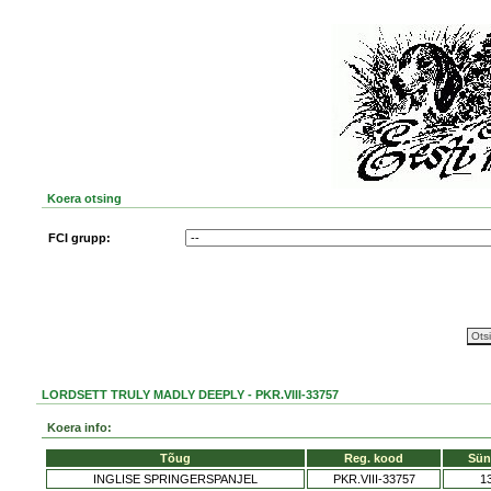
Koera otsing
FCI grupp:
LORDSETT TRULY MADLY DEEPLY - PKR.VIII-33757
Koera info:
Tõug
Reg. kood
Sün
INGLISE SPRINGERSPANJEL
PKR.VIII-33757
1