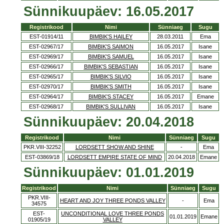
Sünnikuupäev: 16.05.2017
Registrikood
Nimi
Sünniaeg
Sugu
EST-01914/11
BIMBIK'S HAILEY
28.03.2011
Ema
EST-02967/17
BIMBIK'S SAIMON
16.05.2017
Isane
EST-02969/17
BIMBIK'S SAMUEL
16.05.2017
Isane
EST-02966/17
BIMBIK'S SEBASTIAN
16.05.2017
Isane
EST-02965/17
BIMBIK'S SILVIO
16.05.2017
Isane
EST-02970/17
BIMBIK'S SMITH
16.05.2017
Isane
EST-02964/17
BIMBIK'S STACEY
16.05.2017
Emane
EST-02968/17
BIMBIK'S SULLIVAN
16.05.2017
Isane
Sünnikuupäev: 20.04.2018
Registrikood
Nimi
Sünniaeg
Sugu
PKR.VIII-32252
LORDSETT SHOW AND SHINE
-
Ema
EST-03869/18
LORDSETT EMPIRE STATE OF MIND
20.04.2018
Emane
Sünnikuupäev: 01.01.2019
Registrikood
Nimi
Sünniaeg
Sugu
PKR.VIII-
HEART AND JOY THREE PONDS VALLEY
-
Ema
34575
EST-
UNCONDITIONAL LOVE THREE PONDS
01.01.2019
Emane
01905/19
VALLEY