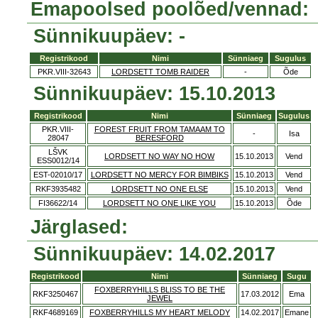
Emapoolsed poolõed/vennad:
Sünnikuupäev: -
Registrikood
Nimi
Sünniaeg
Sugulus
PKR.VIII-32643
LORDSETT TOMB RAIDER
-
Õde
Sünnikuupäev: 15.10.2013
Registrikood
Nimi
Sünniaeg
Sugulus
PKR.VIII-
FOREST FRUIT FROM TAMAAM TO
-
Isa
28047
BERESFORD
LŠVK
LORDSETT NO WAY NO HOW
15.10.2013
Vend
ESS0012/14
EST-02010/17
LORDSETT NO MERCY FOR BIMBIKS
15.10.2013
Vend
RKF3935482
LORDSETT NO ONE ELSE
15.10.2013
Vend
FI36622/14
LORDSETT NO ONE LIKE YOU
15.10.2013
Õde
Järglased:
Sünnikuupäev: 14.02.2017
Registrikood
Nimi
Sünniaeg
Sugu
FOXBERRYHILLS BLISS TO BE THE
RKF3250467
17.03.2012
Ema
JEWEL
RKF4689169
FOXBERRYHILLS MY HEART MELODY
14.02.2017
Emane