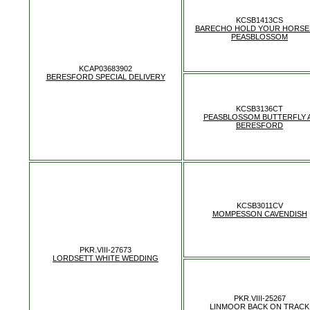
KCSB1413CS
BARECHO HOLD YOUR HORSES
PEASBLOSSOM
KCAP03683902
BERESFORD SPECIAL DELIVERY
KCSB3136CT
PEASBLOSSOM BUTTERFLY 
BERESFORD
KCSB3011CV
MOMPESSON CAVENDISH
PKR.VIII-27673
LORDSETT WHITE WEDDING
PKR.VIII-25267
LINMOOR BACK ON TRACK