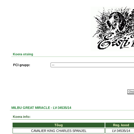
Koera otsing
FCI grupp:
MILBU GREAT MIRACLE - LV-34535/14
Koera info:
Tõug
Reg. kood
CAVALIER KING CHARLES SPANJEL
LV-34535/14