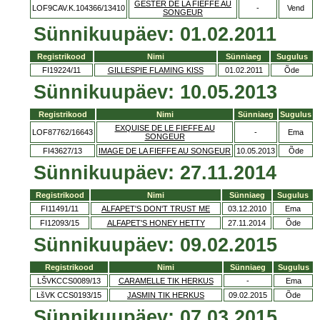
GESTER DE LA FIEFFE AU
LOF9CAV.K.104366/13410
-
Vend
SONGEUR
Sünnikuupäev: 01.02.2011
Registrikood
Nimi
Sünniaeg
Sugulus
FI19224/11
GILLESPIE FLAMING KISS
01.02.2011
Õde
Sünnikuupäev: 10.05.2013
Registrikood
Nimi
Sünniaeg
Sugulus
EXQUISE DE LE FIEFFE AU
LOF87762/16643
-
Ema
SONGEUR
FI43627/13
IMAGE DE LA FIEFFE AU SONGEUR
10.05.2013
Õde
Sünnikuupäev: 27.11.2014
Registrikood
Nimi
Sünniaeg
Sugulus
FI11491/11
ALFAPET'S DON'T TRUST ME
03.12.2010
Ema
FI12093/15
ALFAPET'S HONEY HETTY
27.11.2014
Õde
Sünnikuupäev: 09.02.2015
Registrikood
Nimi
Sünniaeg
Sugulus
LŠVKCCS0089/13
CARAMELLE TIK HERKUS
-
Ema
LšVK CCS0193/15
JASMIN TIK HERKUS
09.02.2015
Õde
Sünnikuupäev: 07.03.2015