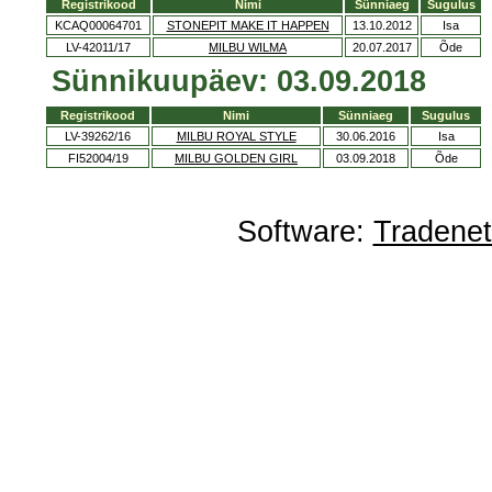
Registrikood
Nimi
Sünniaeg
Sugulus
KCAQ00064701
STONEPIT MAKE IT HAPPEN
13.10.2012
Isa
LV-42011/17
MILBU WILMA
20.07.2017
Õde
Sünnikuupäev: 03.09.2018
Registrikood
Nimi
Sünniaeg
Sugulus
LV-39262/16
MILBU ROYAL STYLE
30.06.2016
Isa
FI52004/19
MILBU GOLDEN GIRL
03.09.2018
Õde
Software:
Tradene