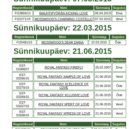
Registrikood
Nimi
Sünniaeg
Sugulus
FI23859/13
WAUHTIPYÖRÄN KICKING LOVE
05.04.2013
Ema
FI22271/15
MOSSWOOD'S CHARMING COSTELLO
07.03.2015
Vend
Sünnikuupäev: 22.03.2015
Registrikood
Nimi
Sünniaeg
Sugulus
FI25481/15
MOSSWOOD'S DEAR DIANA
22.03.2015
Õde
Sünnikuupäev: 21.06.2015
Registrikood
Nimi
Sünniaeg
Sugulus
EST-
ROYAL FANTASY FIREFLY
25.02.2007
Ema
01068/07
EST-
ROYAL FANTASY XAMPLE OF LOVE
21.06.2015
Vend
03266/15
EST-
ROYAL FANTASY XCELLENCE OF
21.06.2015
Õde
03270/15
LOVE
EST-
ROYAL FANTASY XCLUSIVE LOVE
21.06.2015
Õde
03269/15
EST-
ROYAL FANTASY XPERT OF LOVE
21.06.2015
Vend
03267/15
EST-
ROYAL FANTASY XPRESS OF LOVE
21.06.2015
Vend
03268/15
Registrikood
Nimi
Sünniaeg
Sugulus