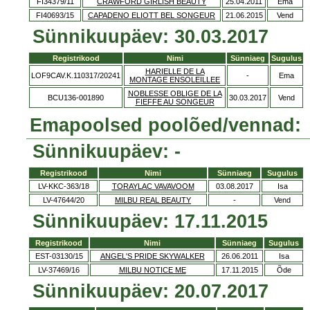
FI34379/11
CRAWFORD GIRLISH BEAUTY
25.04.2011
Ema
FI40693/15
CAPADENO ELIOTT BEL SONGEUR
21.06.2015
Vend
Sünnikuupäev: 30.03.2017
Registrikood
Nimi
Sünniaeg
Sugulus
HARIELLE DE LA
LOF9CAV.K.110317/20241
-
Ema
MONTAGE ENSOLEILLEE
NOBLESSE OBLIGE DE LA
BCU136-001890
30.03.2017
Vend
FIEFFE AU SONGEUR
Emapoolsed poolõed/vennad:
Sünnikuupäev: -
Registrikood
Nimi
Sünniaeg
Sugulus
LV-KKC-363/18
TORAYLAC VAVAVOOM
03.08.2017
Isa
LV-47644/20
MILBU REAL BEAUTY
-
Vend
Sünnikuupäev: 17.11.2015
Registrikood
Nimi
Sünniaeg
Sugulus
EST-03130/15
ANGEL'S PRIDE SKYWALKER
26.06.2011
Isa
LV-37469/16
MILBU NOTICE ME
17.11.2015
Õde
Sünnikuupäev: 20.07.2017