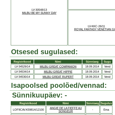
LV-30548/13
MILBU BE MY SUNNY DAY
LV-KKC-26/11
ROYAL FANTASY VENETIAN G
Otsesed sugulased:
Registrikood
Nimi
Sünniaeg
Sugu
LV-34529/14
MILBU GREAT COMPANION
18.09.2014
Vend
LV-34534/14
MILBU GREAT HIPPIE
18.09.2014
Vend
LV-34530/14
MILBU GREAT RUPERT
18.09.2014
Vend
Isapoolsed poolõed/vennad:
Sünnikuupäev: -
Registrikood
Nimi
Sünniaeg
Sugulus
ANGIE DE LA FIEFFE AU
LOF9CAV.K59814/12100
-
Ema
SONGEUR