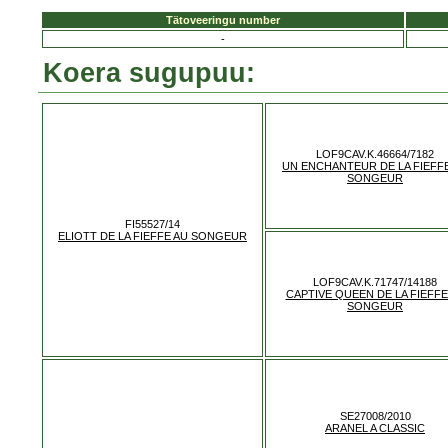
Tätoveeringu number
-
Koera sugupuu:
LOF9CAV.K.46664/7182
UN ENCHANTEUR DE LA FIEFF
SONGEUR
FI55527/14
ELIOTT DE LA FIEFFE AU SONGEUR
LOF9CAV.K.71747/14188
CAPTIVE QUEEN DE LA FIEFFE
SONGEUR
SE27008/2010
ARANEL A CLASSIC