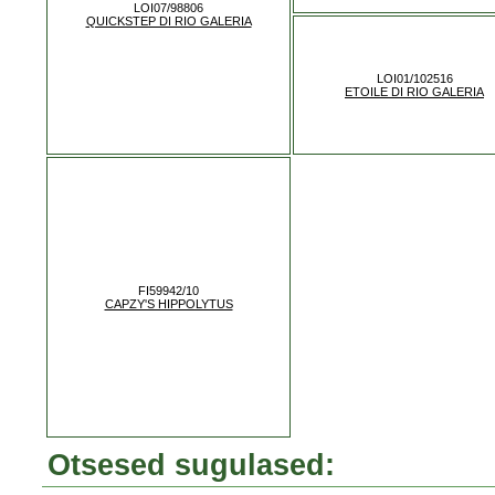
LOI07/98806
QUICKSTEP DI RIO GALERIA
LOI01/102516
ETOILE DI RIO GALERIA
FI59942/10
CAPZY'S HIPPOLYTUS
Otsesed sugulased: