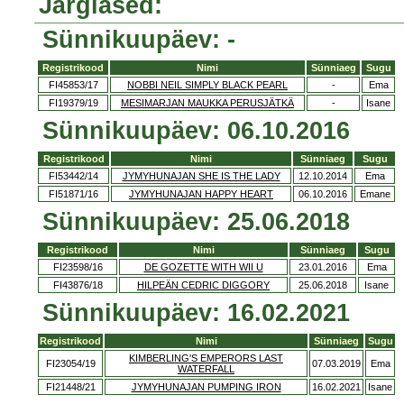
Järglased:
Sünnikuupäev: -
Registrikood
Nimi
Sünniaeg
Sugu
FI45853/17
NOBBI NEIL SIMPLY BLACK PEARL
-
Ema
FI19379/19
MESIMARJAN MAUKKA PERUSJÄTKÄ
-
Isane
Sünnikuupäev: 06.10.2016
Registrikood
Nimi
Sünniaeg
Sugu
FI53442/14
JYMYHUNAJAN SHE IS THE LADY
12.10.2014
Ema
FI51871/16
JYMYHUNAJAN HAPPY HEART
06.10.2016
Emane
Sünnikuupäev: 25.06.2018
Registrikood
Nimi
Sünniaeg
Sugu
FI23598/16
DE GOZETTE WITH WII U
23.01.2016
Ema
FI43876/18
HILPEÄN CEDRIC DIGGORY
25.06.2018
Isane
Sünnikuupäev: 16.02.2021
Registrikood
Nimi
Sünniaeg
Sugu
KIMBERLING'S EMPERORS LAST
FI23054/19
07.03.2019
Ema
WATERFALL
FI21448/21
JYMYHUNAJAN PUMPING IRON
16.02.2021
Isane