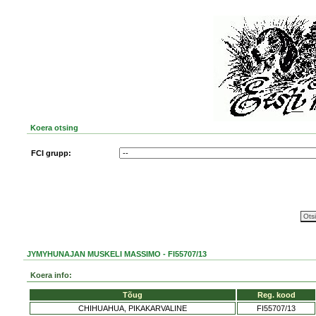
Koera otsing
FCI grupp:
JYMYHUNAJAN MUSKELI MASSIMO - FI55707/13
Koera info:
Tõug
Reg. kood
CHIHUAHUA, PIKAKARVALINE
FI55707/13