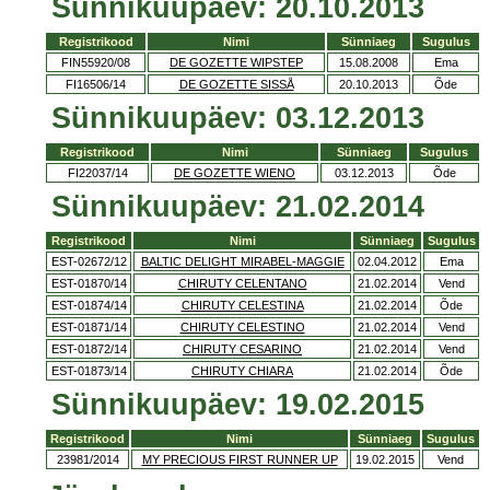
Sünnikuupäev: 20.10.2013
Registrikood
Nimi
Sünniaeg
Sugulus
FIN55920/08
DE GOZETTE WIPSTEP
15.08.2008
Ema
FI16506/14
DE GOZETTE SISSÅ
20.10.2013
Õde
Sünnikuupäev: 03.12.2013
Registrikood
Nimi
Sünniaeg
Sugulus
FI22037/14
DE GOZETTE WIENO
03.12.2013
Õde
Sünnikuupäev: 21.02.2014
Registrikood
Nimi
Sünniaeg
Sugulus
EST-02672/12
BALTIC DELIGHT MIRABEL-MAGGIE
02.04.2012
Ema
EST-01870/14
CHIRUTY CELENTANO
21.02.2014
Vend
EST-01874/14
CHIRUTY CELESTINA
21.02.2014
Õde
EST-01871/14
CHIRUTY CELESTINO
21.02.2014
Vend
EST-01872/14
CHIRUTY CESARINO
21.02.2014
Vend
EST-01873/14
CHIRUTY CHIARA
21.02.2014
Õde
Sünnikuupäev: 19.02.2015
Registrikood
Nimi
Sünniaeg
Sugulus
23981/2014
MY PRECIOUS FIRST RUNNER UP
19.02.2015
Vend