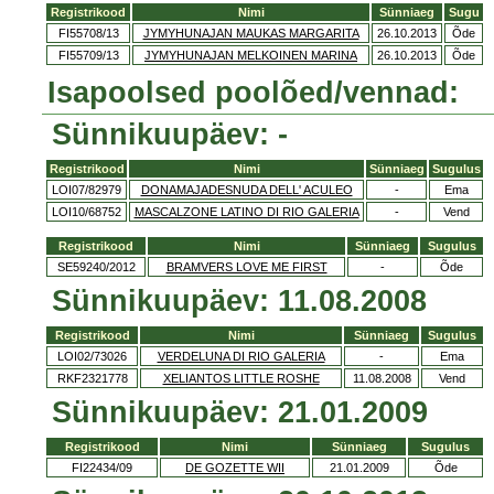
Registrikood
Nimi
Sünniaeg
Sugu
FI55708/13
JYMYHUNAJAN MAUKAS MARGARITA
26.10.2013
Õde
FI55709/13
JYMYHUNAJAN MELKOINEN MARINA
26.10.2013
Õde
Isapoolsed poolõed/vennad:
Sünnikuupäev: -
Registrikood
Nimi
Sünniaeg
Sugulus
LOI07/82979
DONAMAJADESNUDA DELL' ACULEO
-
Ema
LOI10/68752
MASCALZONE LATINO DI RIO GALERIA
-
Vend
Registrikood
Nimi
Sünniaeg
Sugulus
SE59240/2012
BRAMVERS LOVE ME FIRST
-
Õde
Sünnikuupäev: 11.08.2008
Registrikood
Nimi
Sünniaeg
Sugulus
LOI02/73026
VERDELUNA DI RIO GALERIA
-
Ema
RKF2321778
XELIANTOS LITTLE ROSHE
11.08.2008
Vend
Sünnikuupäev: 21.01.2009
Registrikood
Nimi
Sünniaeg
Sugulus
FI22434/09
DE GOZETTE WII
21.01.2009
Õde