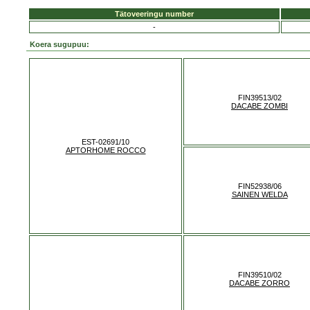
Tätoveeringu number
-
Koera sugupuu:
FIN39513/02
DACABE ZOMBI
EST-02691/10
APTORHOME ROCCO
FIN52938/06
SAINEN WELDA
FIN39510/02
DACABE ZORRO