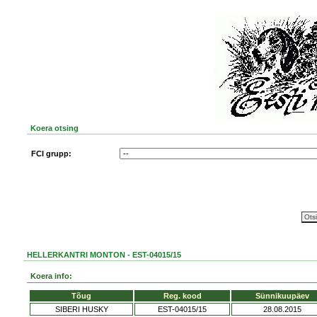
Koera otsing
FCI grupp:
HELLERKANTRI MONTON - EST-04015/15
Koera info:
Tõug
Reg. kood
Sünnikuupäev
SIBERI HUSKY
EST-04015/15
28.08.2015