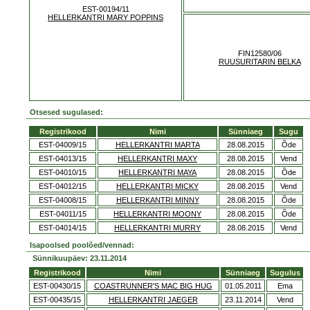
EST-00194/11
HELLERKANTRI MARY POPPINS
FIN12580/06
RUUSURITARIN BELKA
Otsesed sugulased:
Registrikood
Nimi
Sünniaeg
Sugu
EST-04009/15
HELLERKANTRI MARTA
28.08.2015
Õde
EST-04013/15
HELLERKANTRI MAXY
28.08.2015
Vend
EST-04010/15
HELLERKANTRI MAYA
28.08.2015
Õde
EST-04012/15
HELLERKANTRI MICKY
28.08.2015
Vend
EST-04008/15
HELLERKANTRI MINNY
28.08.2015
Õde
EST-04011/15
HELLERKANTRI MOONY
28.08.2015
Õde
EST-04014/15
HELLERKANTRI MURRY
28.08.2015
Vend
Isapoolsed poolõed/vennad:
Sünnikuupäev: 23.11.2014
Registrikood
Nimi
Sünniaeg
Sugulus
EST-00430/15
COASTRUNNER'S MAC BIG HUG
01.05.2011
Ema
EST-00435/15
HELLERKANTRI JAEGER
23.11.2014
Vend