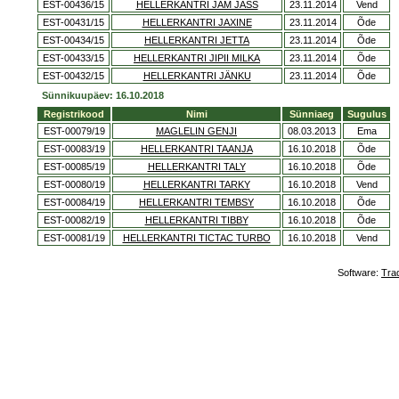
EST-00436/15
HELLERKANTRI JAM JASS
23.11.2014
Vend
EST-00431/15
HELLERKANTRI JAXINE
23.11.2014
Õde
EST-00434/15
HELLERKANTRI JETTA
23.11.2014
Õde
EST-00433/15
HELLERKANTRI JIPII MILKA
23.11.2014
Õde
EST-00432/15
HELLERKANTRI JÄNKU
23.11.2014
Õde
Sünnikuupäev: 16.10.2018
Registrikood
Nimi
Sünniaeg
Sugulus
EST-00079/19
MAGLELIN GENJI
08.03.2013
Ema
EST-00083/19
HELLERKANTRI TAANJA
16.10.2018
Õde
EST-00085/19
HELLERKANTRI TALY
16.10.2018
Õde
EST-00080/19
HELLERKANTRI TARKY
16.10.2018
Vend
EST-00084/19
HELLERKANTRI TEMBSY
16.10.2018
Õde
EST-00082/19
HELLERKANTRI TIBBY
16.10.2018
Õde
EST-00081/19
HELLERKANTRI TICTAC TURBO
16.10.2018
Vend
Software:
Tra