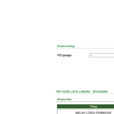
Koera otsing
FCI grupp:
TRI YOUR LUCK LISIURA - SF10183/92
Koera info:
Tõug
WELSH CORGI PEMBROKE