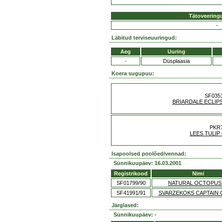
Tätoveering
-
Läbitud terviseuuringud:
Aeg
Uuring
-
Düsplaasia
Koera sugupuu:
SF035
BRIARDALE ECLIP
PKR
LEES TULIP
Isapoolsed poolõed/vennad:
Sünnikuupäev: 16.03.2001
Registrikood
Nimi
SF01799/90
NATURAL OCTOPUS
SF41991/91
SVARZEKOKS CAPTAIN 
Järglased:
Sünnikuupäev: -