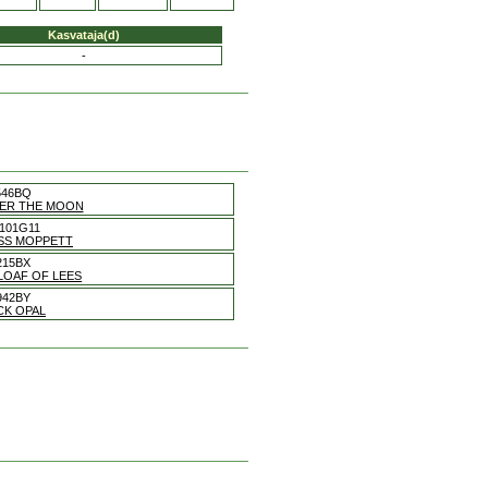
Kasvataja(d)
-
546BQ
ER THE MOON
101G11
ISS MOPPETT
215BX
LOAF OF LEES
942BY
CK OPAL