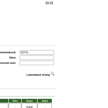
EN
EE
eerimiskood:
Nimi:
Kenneli nimi:
Laiendatud otsing
Värv
Sugu
Saba
-
Isane
-