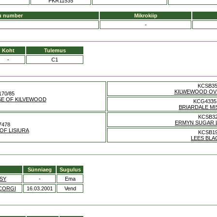
PKR11535
u number
Mikrokiip
-
Koht
Tulemus
-
C1
KCSB3
KILWEWOOD OV
170/85
SE OF KILVEWOOD
KCG4335
BRIARDALE M
KCSB3
ERMYN SUGAR 
7478
 OF LISIURA
KCSB1
LEES BLA
Sünniaeg
Sugulus
SY
-
Ema
CORGI
16.03.2001
Vend