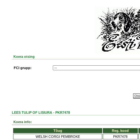
Koera otsing
FCI grupp:
LEES TULIP OF LISIURA - PKR7478
Koera info:
Tõug
Reg. kood
WELSH CORGI PEMBROKE
PKR7478