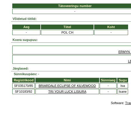
Tätoveeringu number
-
Võidetud tiitlid:
Aeg
Tiitel
Koht
-
POL CH
-
Koera sugupuu:
ERMYN 
L
Järglased:
Sünnikuupäev: -
Registrikood
Nimi
Sünniaeg
Sugu
SF035170/85
BRIARDALE ECLIPSE OF KILVEWOOD
-
Isa
SF10183/92
TRI YOUR LUCK LISIURA
-
Isane
Software:
Tra