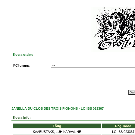
Koera otsing
FCI grupp:
JANELLA DU CLOS DES TROIS PIGNONS - LOI BS 023367
Koera info:
Tõug
Reg. kood
KÄÄBUSTAKS, LÜHIKARVALINE
LOI BS 023367