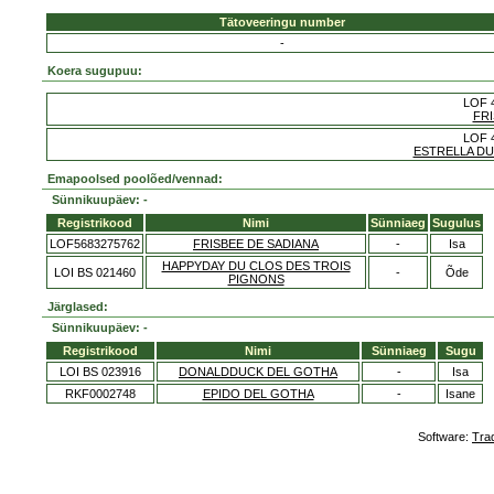
Tätoveeringu number
-
Koera sugupuu:
LOF 4
FRI
LOF 4
ESTRELLA DU
Emapoolsed poolõed/vennad:
Sünnikuupäev: -
Registrikood
Nimi
Sünniaeg
Sugulus
LOF5683275762
FRISBEE DE SADIANA
-
Isa
HAPPYDAY DU CLOS DES TROIS
LOI BS 021460
-
Õde
PIGNONS
Järglased:
Sünnikuupäev: -
Registrikood
Nimi
Sünniaeg
Sugu
LOI BS 023916
DONALDDUCK DEL GOTHA
-
Isa
RKF0002748
EPIDO DEL GOTHA
-
Isane
Software:
Tra