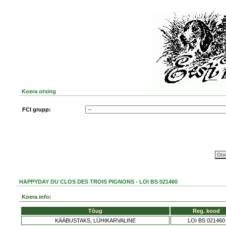
Koera otsing
FCI grupp:
HAPPYDAY DU CLOS DES TROIS PIGNONS - LOI BS 021460
Koera info:
Tõug
Reg. kood
KÄÄBUSTAKS, LÜHIKARVALINE
LOI BS 021460