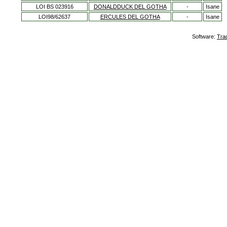
LOI BS 023916
DONALDDUCK DEL GOTHA
-
Isane
LOI98/62637
ERCULES DEL GOTHA
-
Isane
Software:
Tra