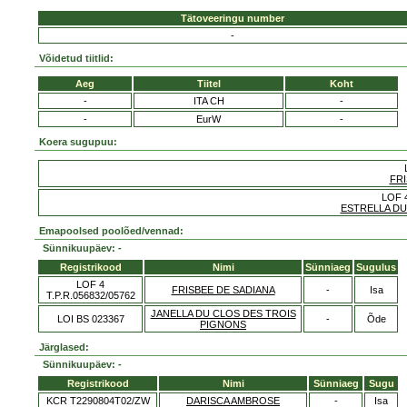
Tätoveeringu number
-
Võidetud tiitlid:
Aeg
Tiitel
Koht
-
ITA CH
-
-
EurW
-
Koera sugupuu:
FRI
LOF 4
ESTRELLA DU
Emapoolsed poolõed/vennad:
Sünnikuupäev: -
Registrikood
Nimi
Sünniaeg
Sugulus
LOF 4
FRISBEE DE SADIANA
-
Isa
T.P.R.056832/05762
JANELLA DU CLOS DES TROIS
LOI BS 023367
-
Õde
PIGNONS
Järglased:
Sünnikuupäev: -
Registrikood
Nimi
Sünniaeg
Sugu
KCR T2290804T02/ZW
DARISCA AMBROSE
-
Isa