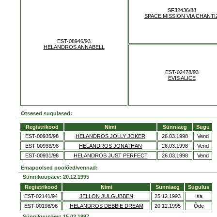
SF32436/88
SPACE MISSION VIA CHANTI
EST-08946/93
HELANDROS ANNABELL
EST-02478/93
EVIS ALICE
Otsesed sugulased:
Registrikood
Nimi
Sünniaeg
Sugu
EST-00935/98
HELANDROS JOLLY JOKER
26.03.1998
Vend
EST-00933/98
HELANDROS JONATHAN
26.03.1998
Vend
EST-00931/98
HELANDROS JUST PERFECT
26.03.1998
Vend
Emapoolsed poolõed/vennad:
Sünnikuupäev: 20.12.1995
Registrikood
Nimi
Sünniaeg
Sugulus
EST-02141/94
JELLON JULGUBBEN
25.12.1993
Isa
EST-00198/96
HELANDROS DEBBIE DREAM
20.12.1995
Õde
Sünnikuupäev: 15.02.1997