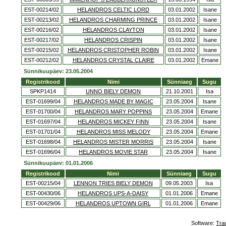
EST-00214/02
HELANDROS CELTIC LORD
03.01.2002
Isane
EST-00213/02
HELANDROS CHARMING PRINCE
03.01.2002
Isane
EST-00216/02
HELANDROS CLAYTON
03.01.2002
Isane
EST-00217/02
HELANDROS CRISPIN
03.01.2002
Isane
EST-00215/02
HELANDROS CRISTOPHER ROBIN
03.01.2002
Isane
EST-00212/02
HELANDROS CRYSTAL CLAIRE
03.01.2002
Emane
Sünnikuupäev: 23.05.2004
Registrikood
Nimi
Sünniaeg
Sugu
SPKP1414
UNNO BIELY DEMON
21.10.2001
Isa
EST-01699/04
HELANDROS MADE BY MAGIC
23.05.2004
Isane
EST-01700/04
HELANDROS MARY POPPINS
23.05.2004
Emane
EST-01697/04
HELANDROS MICKEY FINN
23.05.2004
Isane
EST-01701/04
HELANDROS MISS MELODY
23.05.2004
Emane
EST-01698/04
HELANDROS MISTER MORRIS
23.05.2004
Isane
EST-01696/04
HELANDROS MOVIE STAR
23.05.2004
Isane
Sünnikuupäev: 01.01.2006
Registrikood
Nimi
Sünniaeg
Sugu
EST-00215/04
LENNON TRIES BIELY DEMON
09.05.2003
Isa
EST-00430/06
HELANDROS UPS-A-DAISY
01.01.2006
Emane
EST-00429/06
HELANDROS UPTOWN GIRL
01.01.2006
Emane
Software:
Tra