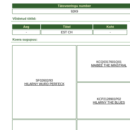
Tätoveeringu number
92K9
Võidetud tiitlid:
Aeg
Tiitel
Koht
-
EST CH
-
Koera sugupuu:
KCQ0317601Q01
MAIBEE THE MINSTRAL
SF02602/93
HILARNY WURD PERFECK
KCP2128901P02
HILARNY THE BLUES