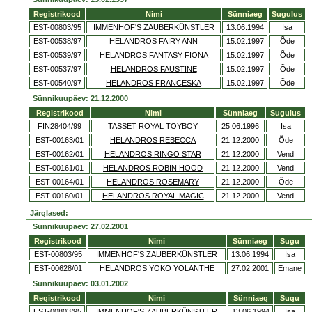
Registrikood
Nimi
Sünniaeg
Sugulus
EST-00803/95
IMMENHOF'S ZAUBERKÜNSTLER
13.06.1994
Isa
EST-00538/97
HELANDROS FAIRY ANN
15.02.1997
Õde
EST-00539/97
HELANDROS FANTASY FIONA
15.02.1997
Õde
EST-00537/97
HELANDROS FAUSTINE
15.02.1997
Õde
EST-00540/97
HELANDROS FRANCESKA
15.02.1997
Õde
Sünnikuupäev: 21.12.2000
Registrikood
Nimi
Sünniaeg
Sugulus
FIN28404/99
TASSET ROYAL TOYBOY
25.06.1996
Isa
EST-00163/01
HELANDROS REBECCA
21.12.2000
Õde
EST-00162/01
HELANDROS RINGO STAR
21.12.2000
Vend
EST-00161/01
HELANDROS ROBIN HOOD
21.12.2000
Vend
EST-00164/01
HELANDROS ROSEMARY
21.12.2000
Õde
EST-00160/01
HELANDROS ROYAL MAGIC
21.12.2000
Vend
Järglased:
Sünnikuupäev: 27.02.2001
Registrikood
Nimi
Sünniaeg
Sugu
EST-00803/95
IMMENHOF'S ZAUBERKÜNSTLER
13.06.1994
Isa
EST-00628/01
HELANDROS YOKO YOLANTHE
27.02.2001
Emane
Sünnikuupäev: 03.01.2002
Registrikood
Nimi
Sünniaeg
Sugu
EST-00803/95
IMMENHOF'S ZAUBERKÜNSTLER
13.06.1994
Isa