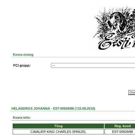
Koera otsing
FCI grupp:
HELANDROS JOHANNA - EST-00929/98 (†22.09.2010)
Koera info:
Tõug
Reg. kood
CAVALIER KING CHARLES SPANJEL
EST-00929/98