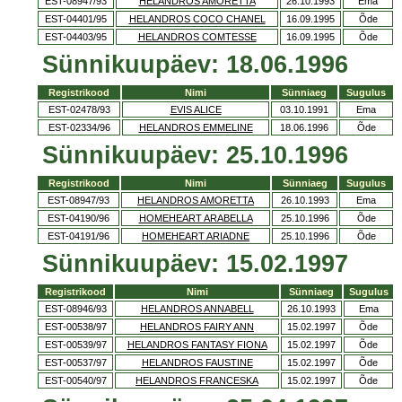
EST-08947/93
HELANDROS AMORETTA
26.10.1993
Ema
EST-04401/95
HELANDROS COCO CHANEL
16.09.1995
Õde
EST-04403/95
HELANDROS COMTESSE
16.09.1995
Õde
Sünnikuupäev: 18.06.1996
Registrikood
Nimi
Sünniaeg
Sugulus
EST-02478/93
EVIS ALICE
03.10.1991
Ema
EST-02334/96
HELANDROS EMMELINE
18.06.1996
Õde
Sünnikuupäev: 25.10.1996
Registrikood
Nimi
Sünniaeg
Sugulus
EST-08947/93
HELANDROS AMORETTA
26.10.1993
Ema
EST-04190/96
HOMEHEART ARABELLA
25.10.1996
Õde
EST-04191/96
HOMEHEART ARIADNE
25.10.1996
Õde
Sünnikuupäev: 15.02.1997
Registrikood
Nimi
Sünniaeg
Sugulus
EST-08946/93
HELANDROS ANNABELL
26.10.1993
Ema
EST-00538/97
HELANDROS FAIRY ANN
15.02.1997
Õde
EST-00539/97
HELANDROS FANTASY FIONA
15.02.1997
Õde
EST-00537/97
HELANDROS FAUSTINE
15.02.1997
Õde
EST-00540/97
HELANDROS FRANCESKA
15.02.1997
Õde