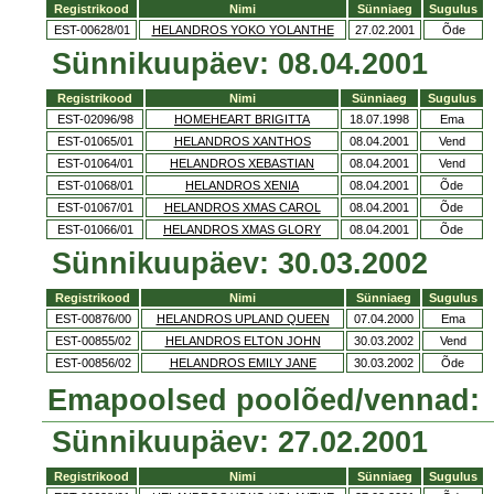
Registrikood
Nimi
Sünniaeg
Sugulus
EST-00628/01
HELANDROS YOKO YOLANTHE
27.02.2001
Õde
Sünnikuupäev: 08.04.2001
Registrikood
Nimi
Sünniaeg
Sugulus
EST-02096/98
HOMEHEART BRIGITTA
18.07.1998
Ema
EST-01065/01
HELANDROS XANTHOS
08.04.2001
Vend
EST-01064/01
HELANDROS XEBASTIAN
08.04.2001
Vend
EST-01068/01
HELANDROS XENIA
08.04.2001
Õde
EST-01067/01
HELANDROS XMAS CAROL
08.04.2001
Õde
EST-01066/01
HELANDROS XMAS GLORY
08.04.2001
Õde
Sünnikuupäev: 30.03.2002
Registrikood
Nimi
Sünniaeg
Sugulus
EST-00876/00
HELANDROS UPLAND QUEEN
07.04.2000
Ema
EST-00855/02
HELANDROS ELTON JOHN
30.03.2002
Vend
EST-00856/02
HELANDROS EMILY JANE
30.03.2002
Õde
Emapoolsed poolõed/vennad:
Sünnikuupäev: 27.02.2001
Registrikood
Nimi
Sünniaeg
Sugulus