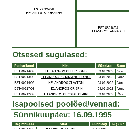
EST-00929/98
HELANDROS JOHANNA
EST-08946/93
HELANDROS ANNABELL
Otsesed sugulased:
Registrikood
Nimi
Sünniaeg
Sugu
EST-00214/02
HELANDROS CELTIC LORD
03.01.2002
Vend
EST-00213/02
HELANDROS CHARMING PRINCE
03.01.2002
Vend
EST-00216/02
HELANDROS CLAYTON
03.01.2002
Vend
EST-00217/02
HELANDROS CRISPIN
03.01.2002
Vend
EST-00212/02
HELANDROS CRYSTAL CLAIRE
03.01.2002
Õde
Isapoolsed poolõed/vennad:
Sünnikuupäev: 16.09.1995
Registrikood
Nimi
Sünniaeg
Sugulus