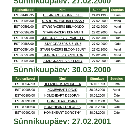
Sünnikuupäev: 27.02.2000
Registrikood
Nimi
Sünniaeg
Sugulus
EST-01485/95
HELANDROS BONNIE SUE
24.03.1995
Ema
EST-00595/00
STARGRAZERS BALTHASAR
27.02.2000
Vend
EST-00591/00
STARGRAZERS BELMONDO
27.02.2000
Vend
EST-00592/00
STARGRAZERS BENJAMIN
27.02.2000
Vend
EST-00589/00
STARGRAZERS BERNADETTE
27.02.2000
Õde
EST-00588/00
STARGRAZERS BIBI SUE
27.02.2000
Õde
EST-00594/00
STARGRAZERS BLOOMSBURY
27.02.2000
Vend
EST-00593/00
STARGRAZERS BRIGHTON
27.02.2000
Vend
EST-00590/00
STARGRAZERS BRITTANY
27.02.2000
Õde
Sünnikuupäev: 30.03.2000
Registrikood
Nimi
Sünniaeg
Sugulus
EST-08947/93
HELANDROS AMORETTA
26.10.1993
Ema
EST-00988/00
HOMEHEART DAVID
30.03.2000
Vend
EST-00990/00
HOMEHEART DEBORAH
30.03.2000
Õde
EST-00991/00
HOMEHEART DIANA
30.03.2000
Õde
EST-00989/00
HOMEHEART DOLORES
30.03.2000
Õde
EST-00992/00
HOMEHEART DOROTHY
30.03.2000
Õde
Sünnikuupäev: 27.02.2001