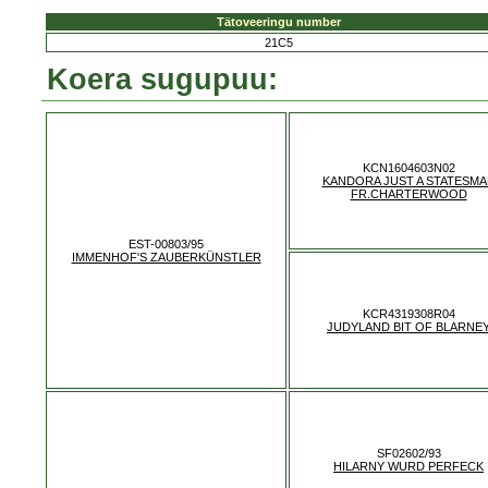
Tätoveeringu number
21C5
Koera sugupuu:
KCN1604603N02
KANDORA JUST A STATESMA
FR.CHARTERWOOD
EST-00803/95
IMMENHOF'S ZAUBERKÜNSTLER
KCR4319308R04
JUDYLAND BIT OF BLARNE
SF02602/93
HILARNY WURD PERFECK