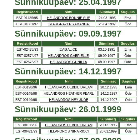
Sünnikuupäev: 25.04.1997
Registrikood
Nimi
Sünniaeg
Sugulus
EST-01485/95
HELANDROS BONNIE SUE
24.03.1995
Ema
EST-01661/97
STARGRAZERS AMANDA
25.04.1997
Õde
Sünnikuupäev: 09.09.1997
Registrikood
Nimi
Sünniaeg
Sugulus
EST-02478/93
EVIS ALICE
03.10.1991
Ema
EST-02574/97
HELANDROS GABRIELLE
09.09.1997
Õde
EST-02575/97
HELANDROS GUNILLA
09.09.1997
Õde
Sünnikuupäev: 14.12.1997
Registrikood
Nimi
Sünniaeg
Sugulus
EST-00198/96
HELANDROS DEBBIE DREAM
20.12.1995
Ema
EST-00148/98
HELANDROS HEATHER PEARL
14.12.1997
Õde
EST-00149/98
HELANDROS HEY JUDE
14.12.1997
Õde
Sünnikuupäev: 26.01.1999
Registrikood
Nimi
Sünniaeg
Sugulus
EST-00198/96
HELANDROS DEBBIE DREAM
20.12.1995
Ema
EST-00421/99
HELANDROS NINA RICCI
26.01.1999
Õde