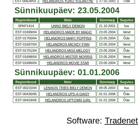
EST-00628/01
HELANDROS YOKO YOLANTHE
27.02.2001
Õde
Sünnikuupäev: 23.05.2004
Registrikood
Nimi
Sünniaeg
Sugulus
SPKP1414
UNNO BIELY DEMON
21.10.2001
Isa
EST-01699/04
HELANDROS MADE BY MAGIC
23.05.2004
Vend
EST-01700/04
HELANDROS MARY POPPINS
23.05.2004
Õde
EST-01697/04
HELANDROS MICKEY FINN
23.05.2004
Vend
EST-01701/04
HELANDROS MISS MELODY
23.05.2004
Õde
EST-01698/04
HELANDROS MISTER MORRIS
23.05.2004
Vend
EST-01696/04
HELANDROS MOVIE STAR
23.05.2004
Vend
Sünnikuupäev: 01.01.2006
Registrikood
Nimi
Sünniaeg
Sugulus
EST-00215/04
LENNON TRIES BIELY DEMON
09.05.2003
Isa
EST-00430/06
HELANDROS UPS-A-DAISY
01.01.2006
Õde
EST-00429/06
HELANDROS UPTOWN GIRL
01.01.2006
Õde
Software:
Tradene