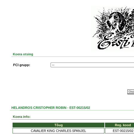
Koera otsing
FCI grupp:
HELANDROS CRISTOPHER ROBIN - EST-00215/02
Koera info:
Tõug
Reg. kood
CAVALIER KING CHARLES SPANJEL
EST-00215/02