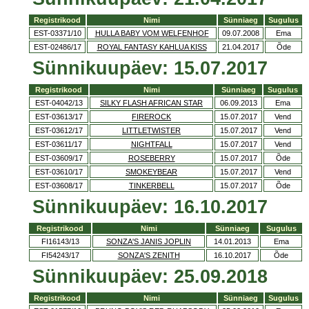
Registrikood
Nimi
Sünniaeg
Sugulus
EST-03371/10
HULLA BABY VOM WELFENHOF
09.07.2008
Ema
EST-02486/17
ROYAL FANTASY KAHLUA KISS
21.04.2017
Õde
Sünnikuupäev: 15.07.2017
Registrikood
Nimi
Sünniaeg
Sugulus
EST-04042/13
SILKY FLASH AFRICAN STAR
06.09.2013
Ema
EST-03613/17
FIREROCK
15.07.2017
Vend
EST-03612/17
LITTLETWISTER
15.07.2017
Vend
EST-03611/17
NIGHTFALL
15.07.2017
Vend
EST-03609/17
ROSEBERRY
15.07.2017
Õde
EST-03610/17
SMOKEYBEAR
15.07.2017
Vend
EST-03608/17
TINKERBELL
15.07.2017
Õde
Sünnikuupäev: 16.10.2017
Registrikood
Nimi
Sünniaeg
Sugulus
FI16143/13
SONZA'S JANIS JOPLIN
14.01.2013
Ema
FI54243/17
SONZA'S ZENITH
16.10.2017
Õde
Sünnikuupäev: 25.09.2018
Registrikood
Nimi
Sünniaeg
Sugulus