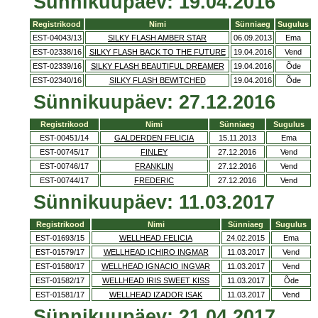
Sünnikuupäev: 19.04.2016
Registrikood
Nimi
Sünniaeg
Sugulus
EST-04043/13
SILKY FLASH AMBER STAR
06.09.2013
Ema
EST-02338/16
SILKY FLASH BACK TO THE FUTURE
19.04.2016
Vend
EST-02339/16
SILKY FLASH BEAUTIFUL DREAMER
19.04.2016
Õde
EST-02340/16
SILKY FLASH BEWITCHED
19.04.2016
Õde
Sünnikuupäev: 27.12.2016
Registrikood
Nimi
Sünniaeg
Sugulus
EST-00451/14
GALDERDEN FELICIA
15.11.2013
Ema
EST-00745/17
FINLEY
27.12.2016
Vend
EST-00746/17
FRANKLIN
27.12.2016
Vend
EST-00744/17
FREDERIC
27.12.2016
Vend
Sünnikuupäev: 11.03.2017
Registrikood
Nimi
Sünniaeg
Sugulus
EST-01693/15
WELLHEAD FELICIA
24.02.2015
Ema
EST-01579/17
WELLHEAD ICHIRO INGMAR
11.03.2017
Vend
EST-01580/17
WELLHEAD IGNACIO INGVAR
11.03.2017
Vend
EST-01582/17
WELLHEAD IRIS SWEET KISS
11.03.2017
Õde
EST-01581/17
WELLHEAD IZADOR ISAK
11.03.2017
Vend
Sünnikuupäev: 21.04.2017