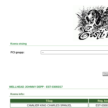
Koera otsing
FCI grupp:
WELLHEAD JOHNNY DEPP - EST-03093/17
Koera info:
Tõug
Reg. ko
CAVALIER KING CHARLES SPANJEL
EST-0309