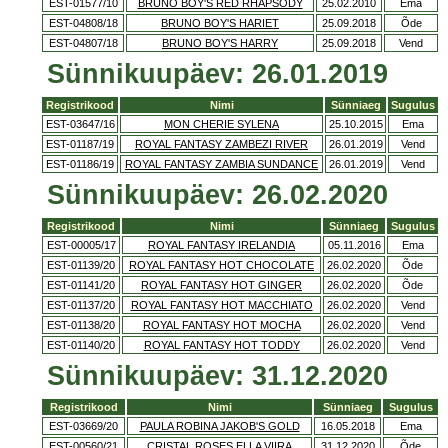
EST-01577/10
BRUNO BOY'S RED RHAPSODY
25.02.2010
Ema
EST-04808/18
BRUNO BOY'S HARIET
25.09.2018
Õde
EST-04807/18
BRUNO BOY'S HARRY
25.09.2018
Vend
Sünnikuupäev: 26.01.2019
Registrikood
Nimi
Sünniaeg
Sugulus
EST-03647/16
MON CHERIE SYLENA
25.10.2015
Ema
EST-01187/19
ROYAL FANTASY ZAMBEZI RIVER
26.01.2019
Vend
EST-01186/19
ROYAL FANTASY ZAMBIA SUNDANCE
26.01.2019
Vend
Sünnikuupäev: 26.02.2020
Registrikood
Nimi
Sünniaeg
Sugulus
EST-00005/17
ROYAL FANTASY IRELANDIA
05.11.2016
Ema
EST-01139/20
ROYAL FANTASY HOT CHOCOLATE
26.02.2020
Õde
EST-01141/20
ROYAL FANTASY HOT GINGER
26.02.2020
Õde
EST-01137/20
ROYAL FANTASY HOT MACCHIATO
26.02.2020
Vend
EST-01138/20
ROYAL FANTASY HOT MOCHA
26.02.2020
Vend
EST-01140/20
ROYAL FANTASY HOT TODDY
26.02.2020
Vend
Sünnikuupäev: 31.12.2020
Registrikood
Nimi
Sünniaeg
Sugulus
EST-03669/20
PAULA ROBINA JAKOB'S GOLD
16.05.2018
Ema
EST-00560/21
CRISTAL ROSES ELLA VIIRA
31.12.2020
Õde