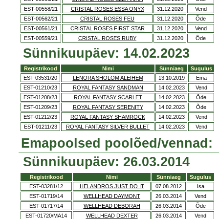
EST-00558/21
CRISTAL ROSES ESSA ONYX
31.12.2020
Vend
EST-00562/21
CRISTAL ROSES FEU
31.12.2020
Õde
EST-00561/21
CRISTAL ROSES FIRST STAR
31.12.2020
Vend
EST-00559/21
CRISTAL ROSES RUBY
31.12.2020
Õde
Sünnikuupäev: 14.02.2023
Registrikood
Nimi
Sünniaeg
Sugulus
EST-03531/20
LENORA SHOLOM ALEIHEM
13.10.2019
Ema
EST-01210/23
ROYAL FANTASY SANDMAN
14.02.2023
Vend
EST-01208/23
ROYAL FANTASY SCARLET
14.02.2023
Õde
EST-01209/23
ROYAL FANTASY SERENITY
14.02.2023
Õde
EST-01212/23
ROYAL FANTASY SHAMROCK
14.02.2023
Vend
EST-01211/23
ROYAL FANTASY SILVER BULLET
14.02.2023
Vend
Emapoolsed poolõed/vennad:
Sünnikuupäev: 26.03.2014
Registrikood
Nimi
Sünniaeg
Sugulus
EST-03281/12
HELANDROS JUST DO IT
07.08.2012
Isa
EST-01719/14
WELLHEAD DAYMONT
26.03.2014
Vend
EST-01717/14
WELLHEAD DEBORAH
26.03.2014
Õde
EST-01720/MA14
WELLHEAD DEXTER
26.03.2014
Vend