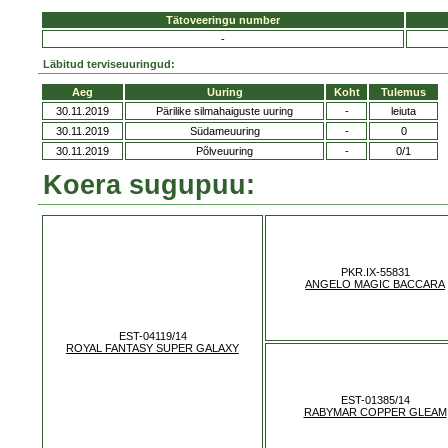
Tätoveeringu number
-
Läbitud terviseuuringud:
Aeg
Uuring
Koht
Tulemus
30.11.2019
Pärilike silmahaiguste uuring
-
leiuta
30.11.2019
Südameuuring
-
0
30.11.2019
Põlveuuring
-
0/1
Koera sugupuu:
PKR.IX-55831
ANGELO MAGIC BACCARA
EST-04119/14
ROYAL FANTASY SUPER GALAXY
EST-01385/14
RABYMAR COPPER GLEAM