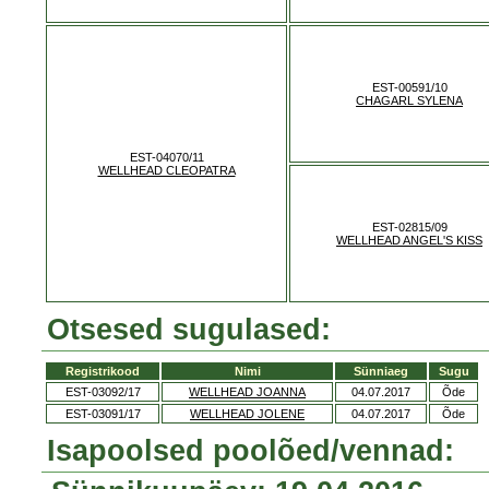
EST-00591/10
CHAGARL SYLENA
EST-04070/11
WELLHEAD CLEOPATRA
EST-02815/09
WELLHEAD ANGEL'S KISS
Otsesed sugulased:
Registrikood
Nimi
Sünniaeg
Sugu
EST-03092/17
WELLHEAD JOANNA
04.07.2017
Õde
EST-03091/17
WELLHEAD JOLENE
04.07.2017
Õde
Isapoolsed poolõed/vennad: