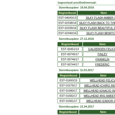
Isapoolsed poolõed/vennad:
Sünnikuupäev: 19.04.2016
Registrikood
Nimi
EST-04043/13
SILKY FLASH AMBER 
EST-02338/16
SILKY FLASH BACK TO T
EST-02339/16
SILKY FLASH BEAUTIFUL
EST-02340/16
SILKY FLASH BEWIT
Sünnikuupäev: 27.12.2016
Registrikood
Nimi
EST-00451/14
GALDERDEN FELIC
EST-00745/17
FINLEY
EST-00746/17
FRANKLIN
EST-00744/17
FREDERIC
Sünnikuupäev: 11.03.2017
Registrikood
Nimi
EST-01693/15
WELLHEAD FELICI
EST-01579/17
WELLHEAD ICHIRO I
EST-01580/17
WELLHEAD IGNACIO I
EST-01582/17
WELLHEAD IRIS SWEET
EST-01581/17
WELLHEAD IZADOR I
Sünnikuupäev: 21.04.2017
Registrikood
Nimi