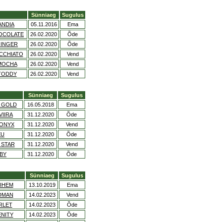
Sünniaeg
Sugulus
ANDIA
05.11.2016
Ema
HOCOLATE
26.02.2020
Õde
GINGER
26.02.2020
Õde
CCHIATO
26.02.2020
Vend
 MOCHA
26.02.2020
Vend
TODDY
26.02.2020
Vend
Sünniaeg
Sugulus
S GOLD
16.05.2018
Ema
VIIRA
31.12.2020
Õde
 ONYX
31.12.2020
Vend
EU
31.12.2020
Õde
 STAR
31.12.2020
Vend
BY
31.12.2020
Õde
Sünniaeg
Sugulus
IHEM
13.10.2019
Ema
DMAN
14.02.2023
Vend
RLET
14.02.2023
Õde
ENITY
14.02.2023
Õde