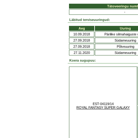
Tätoveeringu num
-
Läbitud terviseuuringud:
Aeg
Uuring
10.09.2018
Pärilike silmahaiguste 
27.09.2018
Südameuuring
27.09.2018
Põlveuuring
27.11.2020
Südameuuring
Koera sugupuu:
EST-04119/14
ROYAL FANTASY SUPER GALAXY