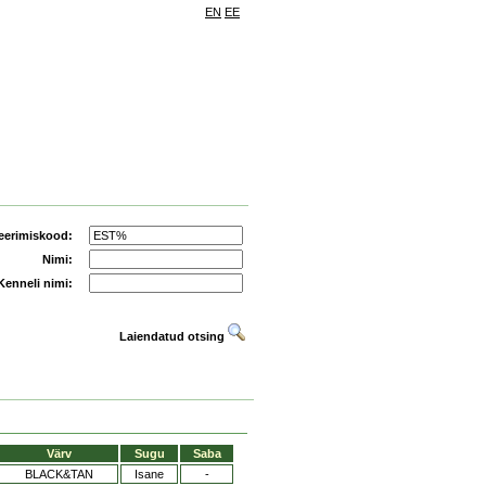
EN
EE
eerimiskood:
Nimi:
Kenneli nimi:
Laiendatud otsing
Värv
Sugu
Saba
BLACK&TAN
Isane
-