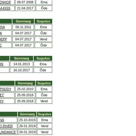
FENHOF
09.07.2008
Ema
A KISS
21.04.2017
Õde
Sünniaeg
Sugulus
TRA
06.11.2011
Ema
A
04.07.2017
Õde
DEPP
04.07.2017
Vend
E
04.07.2017
Õde
Sünniaeg
Sugulus
IN
14.01.2013
Ema
16.10.2017
Õde
Sünniaeg
Sugulus
APSODY
25.02.2010
Ema
ET
25.09.2018
Õde
RY
25.09.2018
Vend
Sünniaeg
Sugulus
NA
25.10.2015
Ema
I RIVER
26.01.2019
Vend
SUNDANCE
26.01.2019
Vend