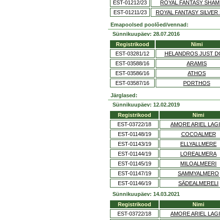
EST-01212/23
ROYAL FANTASY SHA
EST-01211/23
ROYAL FANTASY SILVER
Emapoolsed poolõed/vennad:
Sünnikuupäev: 28.07.2016
Registrikood
Nimi
EST-03281/12
HELANDROS JUST DO
EST-03588/16
ARAMIS
EST-03586/16
ATHOS
EST-03587/16
PORTHOS
Järglased:
Sünnikuupäev: 12.02.2019
Registrikood
Nimi
EST-03722/18
AMORE ARIEL LAG
EST-01148/19
COCOALMER
EST-01143/19
ELLYALLMERE
EST-01144/19
LOREALMERA
EST-01145/19
MILOALMEERI
EST-01147/19
SAMMYALMERO
EST-01146/19
SÄDEALMERELI
Sünnikuupäev: 14.03.2021
Registrikood
Nimi
EST-03722/18
AMORE ARIEL LAG