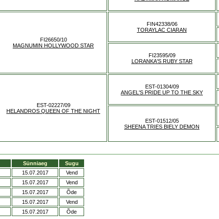
FIN42338/06
TORAYLAC CIARAN
FI26650/10
MAGNUMIN HOLLYWOOD STAR
FI23595/09
LORANKA'S RUBY STAR
EST-01304/09
ANGEL'S PRIDE UP TO THE SKY
EST-02227/09
HELANDROS QUEEN OF THE NIGHT
EST-01512/05
SHEENA TRIES BIELY DEMON
Sünniaeg
Sugu
15.07.2017
Vend
15.07.2017
Vend
15.07.2017
Õde
15.07.2017
Vend
15.07.2017
Õde