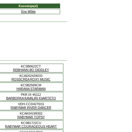
Kasvataja(d)
Ene Mõtte
KCSB0622CT
REBHANN BO DIDDLEY
KCAD02434033
ROSSCREA ROXY MUSIC
KCSB2569CM
HARANA STARMAN
PKR.IX-45112
BARBORKA KAVALIRI KVARTETO
VDH-CCD4270/11
RABYMAR RIVER DANCER
KCAK04199302
RABYMAR TOPSY
KCSB1722CU
RABYMAR COURAGEOUS HEART