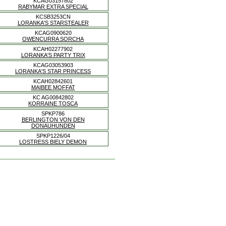
KCAG03157802
RABYMAR EXTRA SPECIAL
KCSB3253CN
LORANKA'S STARSTEALER
KCAG0900620
OWENCURRA SORCHA
KCAH02277902
LORANKA'S PARTY TRIX
KCAG03053903
LORANKA'S STAR PRINCESS
KCAH02842601
MAIBEE MOFFAT
KC AG00842802
KORRAINE TOSCA
SPKP786
BERLINGTON VON DEN
DONAUHUNDEN
SPKP1226/04
LOSTRESS BIELY DEMON