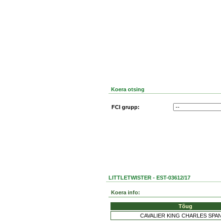
Koera otsing
FCI grupp:
LITTLETWISTER - EST-03612/17
Koera info:
Tõug
CAVALIER KING CHARLES SPA