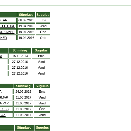
Sünniaeg
Sugulus
STAR
06.09.2013
Ema
HE FUTURE
19.04.2016
Vend
 DREAMER
19.04.2016
Õde
CHED
19.04.2016
Õde
Sünniaeg
Sugulus
IA
15.11.2013
Ema
27.12.2016
Vend
27.12.2016
Vend
27.12.2016
Vend
Sünniaeg
Sugulus
A
24.02.2015
Ema
NGMAR
11.03.2017
Vend
NGVAR
11.03.2017
Vend
 KISS
11.03.2017
Õde
SAK
11.03.2017
Vend
Sünniaeg
Sugulus