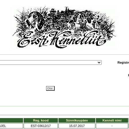
Registr
Reg. kood
Sünnikuupäev
Kenneli nimi
NJEL
EST-03612/17
15.07.2017
-