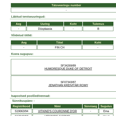
Tätoveeringu number
-
Läbitud terviseuuringud:
Aeg
Uuring
Koht
Tulemus
-
Düsplaasia
-
B
Võidetud tiitlid:
Aeg
Tiitel
Koht
-
FIN CH
-
Koera sugupuu:
SF34269/89
HUMORESQUE DUKE OF DETROIT
SF07343/87
JENATHAN KREIVITÄR ROMY
Isapoolsed poolõed/vennad:
Sünnikuupäev: -
Registrikood
Nimi
Sünniaeg
Sugulus
S19063/94
VITKIND'S COURONNE D'OR
-
Ema