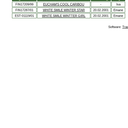
FIN17209/99
EUCHAM'S COOL CARIBOU
-
Isa
FIN17287/01
WHITE SMILE WINTER STAR
20.02.2001
Emane
EST-01119/01
WHITE SMILE WINTTER GIRL
20.02.2001
Emane
Software:
Tra