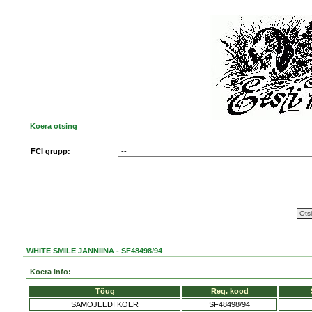
Koera otsing
FCI grupp:
WHITE SMILE JANNIINA - SF48498/94
Koera info:
Tõug
Reg. kood
SAMOJEEDI KOER
SF48498/94