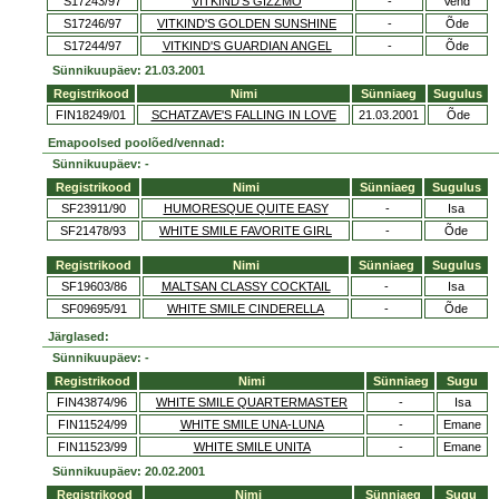
S17243/97
VITKIND'S GIZZMO
-
Vend
S17246/97
VITKIND'S GOLDEN SUNSHINE
-
Õde
S17244/97
VITKIND'S GUARDIAN ANGEL
-
Õde
Sünnikuupäev: 21.03.2001
Registrikood
Nimi
Sünniaeg
Sugulus
FIN18249/01
SCHATZAVE'S FALLING IN LOVE
21.03.2001
Õde
Emapoolsed poolõed/vennad:
Sünnikuupäev: -
Registrikood
Nimi
Sünniaeg
Sugulus
SF23911/90
HUMORESQUE QUITE EASY
-
Isa
SF21478/93
WHITE SMILE FAVORITE GIRL
-
Õde
Registrikood
Nimi
Sünniaeg
Sugulus
SF19603/86
MALTSAN CLASSY COCKTAIL
-
Isa
SF09695/91
WHITE SMILE CINDERELLA
-
Õde
Järglased:
Sünnikuupäev: -
Registrikood
Nimi
Sünniaeg
Sugu
FIN43874/96
WHITE SMILE QUARTERMASTER
-
Isa
FIN11524/99
WHITE SMILE UNA-LUNA
-
Emane
FIN11523/99
WHITE SMILE UNITA
-
Emane
Sünnikuupäev: 20.02.2001
Registrikood
Nimi
Sünniaeg
Sugu