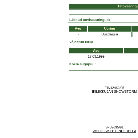
Tätoveering
-
Läbitud terviseuuringud:
Aeg
Uuring
-
Düsplaasia
Võidetud tiitlid:
Aeg
17.03.1999
Koera sugupuu:
FIN42462/95
IKILIIKKUJAN SNOWSTORM
SF09695/91
WHITE SMILE CINDERELLA