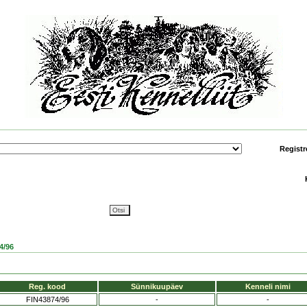
Registr
4/96
Reg. kood
Sünnikuupäev
Kenneli nimi
FIN43874/96
-
-