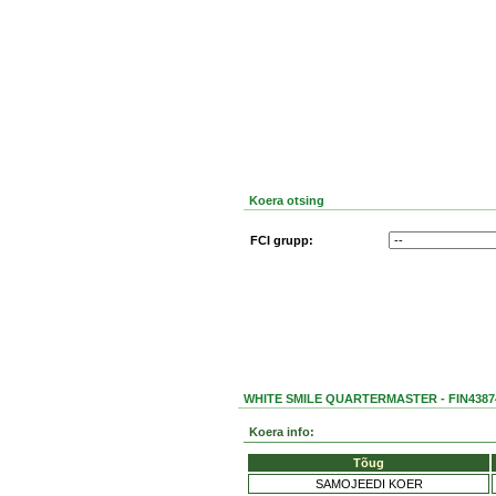
Koera otsing
FCI grupp:
WHITE SMILE QUARTERMASTER - FIN4387
Koera info:
Tõug
SAMOJEEDI KOER