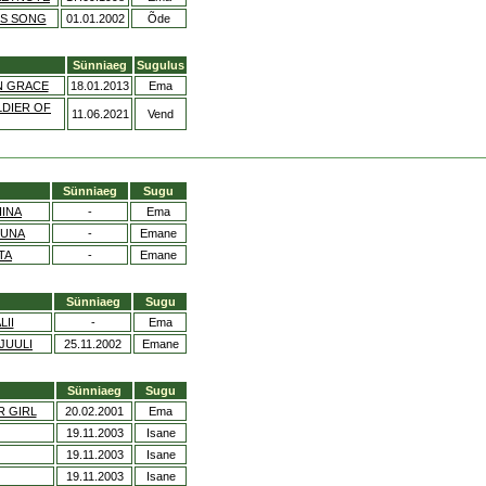
SS SONG
01.01.2002
Õde
Sünniaeg
Sugulus
AN GRACE
18.01.2013
Ema
LDIER OF
11.06.2021
Vend
Sünniaeg
Sugu
IINA
-
Ema
LUNA
-
Emane
TA
-
Emane
Sünniaeg
Sugu
II
-
Ema
JUULI
25.11.2002
Emane
Sünniaeg
Sugu
R GIRL
20.02.2001
Ema
19.11.2003
Isane
19.11.2003
Isane
19.11.2003
Isane