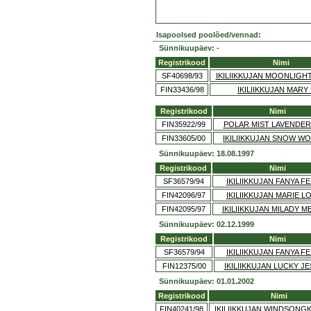
Isapoolsed poolõed/vennad:
Sünnikuupäev: -
Registrikood
Nimi
SF40698/93
IKILIIKKUJAN MOONLIG
FIN33436/98
IKILIIKKUJAN MARY
Registrikood
Nimi
FIN35922/99
POLAR MIST LAVENDER
FIN33605/00
IKILIIKKUJAN SNOW W
Sünnikuupäev: 18.08.1997
Registrikood
Nimi
SF36579/94
IKILIIKKUJAN FANYA FE
FIN42096/97
IKILIIKKUJAN MARIE L
FIN42095/97
IKILIIKKUJAN MILADY M
Sünnikuupäev: 02.12.1999
Registrikood
Nimi
SF36579/94
IKILIIKKUJAN FANYA FE
FIN12375/00
IKILIIKKUJAN LUCKY JE
Sünnikuupäev: 01.01.2002
Registrikood
Nimi
FIN40241/98
IKILIIKKUJAN WINDSONG