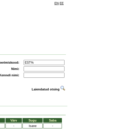
EN
EE
eerimiskood:
Nimi:
Kenneli nimi:
Laiendatud otsing
Värv
Sugu
Saba
-
Isane
-