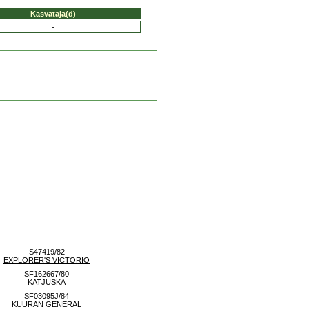
Kasvataja(d)
-
S47419/82
EXPLORER'S VICTORIO
SF162667/80
KATJUSKA
SF03095J/84
KUURAN GENERAL