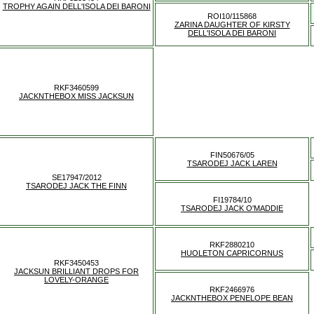
TROPHY AGAIN DELL'ISOLA DEI BARONI
ROI10/115868
ZARINA DAUGHTER OF KIRSTY
DELL'ISOLA DEI BARONI
RKF3460599
JACKNTHEBOX MISS JACKSUN
FIN50676/05
TSARODEJ JACK LAREN
SE17947/2012
TSARODEJ JACK THE FINN
FI19784/10
TSARODEJ JACK O'MADDIE
RKF2880210
HUOLETON CAPRICORNUS
RKF3450453
JACKSUN BRILLIANT DROPS FOR
LOVELY-ORANGE
RKF2466976
JACKNTHEBOX PENELOPE BEAN