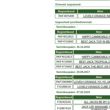
Otsesed sugulased:
Registrikood
Nimi
RKF4876495
LOVELY-ORANGE INF
Isapoolsed poolõed/vennad:
Sünnikuupäev: -
Registrikood
Nimi
RKF4012813
HAPPY CAMMOMILE N
RKF4710693
BEST JACK TOP IN B
Sünnikuupäev: 25.10.2016
Registrikood
Nimi
RKF4012813
HAPPY CAMMOMILE N
RKF4710695
BEST JACK TROPICAL 
RKF4710692
BEST JACK THE BEST OR
Sünnikuupäev: 20.08.2017
Registrikood
Nimi
RKF3360888
LOVELY-ORANGE YO-YO J
FI21886/18
LOVELY-ORANGE CUBE 
Sünnikuupäev: 07.02.2019
Registrikood
Nimi
FI32423/16
ALL JACKS BE MY G
JACK LEE WANNABE 
FI18874/19
SUPERSTAR