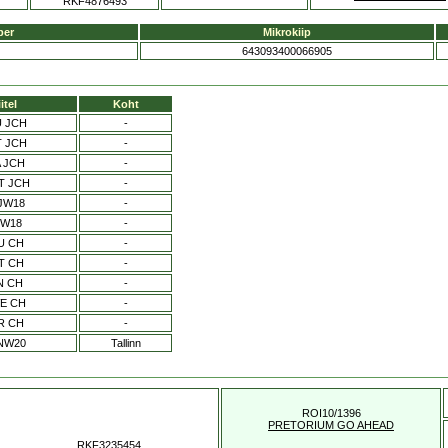
RKF4876493
ber
Mikrokiip
643093400066905
itel
Koht
U JCH
-
T JCH
-
A JCH
-
T JCH
-
JW18
-
eW18
-
U CH
-
T CH
-
N CH
-
E CH
-
R CH
-
NW20
Tallinn
ROI10/1396
PRETORIUM GO AHEAD
RKF3235454