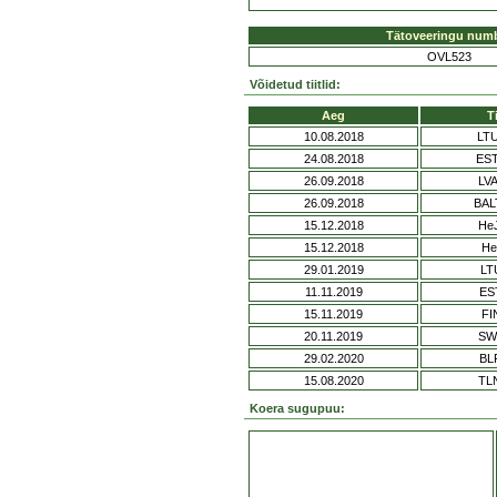
Tätoveeringu num
OVL523
Võidetud tiitlid:
Aeg
Ti
10.08.2018
LT
24.08.2018
ES
26.09.2018
LV
26.09.2018
BAL
15.12.2018
He
15.12.2018
H
29.01.2019
LT
11.11.2019
ES
15.11.2019
FI
20.11.2019
SW
29.02.2020
BL
15.08.2020
TL
Koera sugupuu: