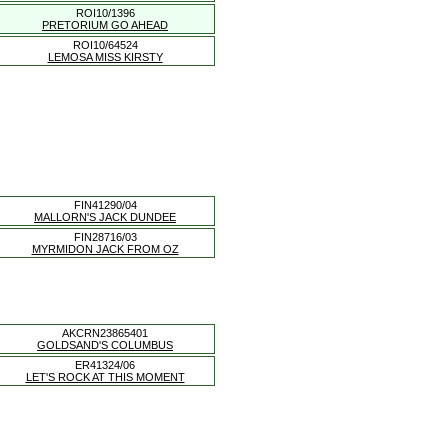
ROI10/1396
PRETORIUM GO AHEAD
ROI10/64524
LEMOSA MISS KIRSTY
FIN41290/04
MALLORN'S JACK DUNDEE
FIN28716/03
MYRMIDON JACK FROM OZ
AKCRN23865401
GOLDSAND'S COLUMBUS
ER41324/06
LET'S ROCK AT THIS MOMENT