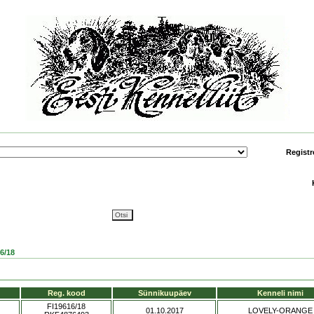
Registr
6/18
Reg. kood
Sünnikuupäev
Kenneli nimi
FI19616/18
01.10.2017
LOVELY-ORANGE