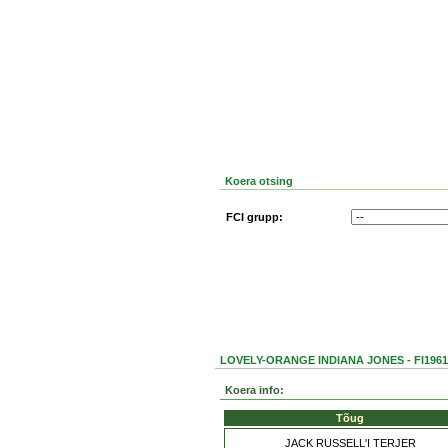
Koera otsing
FCI grupp:
LOVELY-ORANGE INDIANA JONES - FI1961
Koera info:
Tõug
JACK RUSSELL'I TERJER