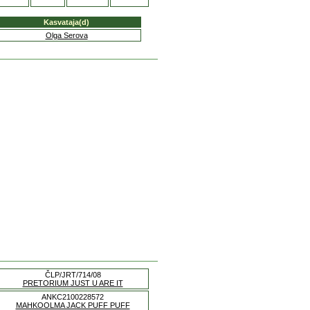
Kasvataja(d)
Olga Serova
ČLP/JRT/714/08
PRETORIUM JUST U ARE IT
ANKC2100228572
MAHKOOLMA JACK PUFF PUFF