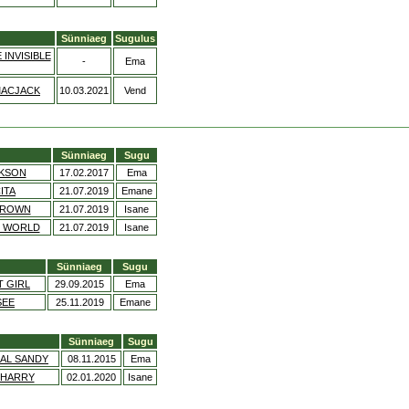
Sünniaeg
Sugulus
 INVISIBLE
-
Ema
MACJACK
10.03.2021
Vend
Sünniaeg
Sugu
CKSON
17.02.2017
Ema
ITA
21.07.2019
Emane
 BROWN
21.07.2019
Isane
E WORLD
21.07.2019
Isane
Sünniaeg
Sugu
T GIRL
29.09.2015
Ema
SEE
25.11.2019
Emane
Sünniaeg
Sugu
IAL SANDY
08.11.2015
Ema
 HARRY
02.01.2020
Isane