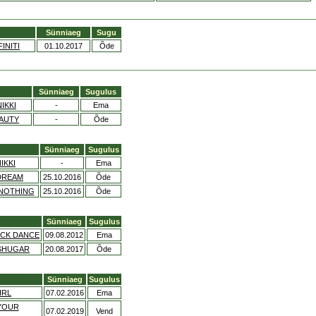
Sünniaeg
Sugu
INITI
01.10.2017
Õde
Sünniaeg
Sugulus
IKKI
-
Ema
EAUTY
-
Õde
Sünniaeg
Sugulus
IKKI
-
Ema
DREAM
25.10.2016
Õde
 NOTHING
25.10.2016
Õde
Sünniaeg
Sugulus
ACK DANCE
09.08.2012
Ema
SHUGAR
20.08.2017
Õde
Sünniaeg
Sugulus
IRL
07.02.2016
Ema
YOUR
07.02.2019
Vend