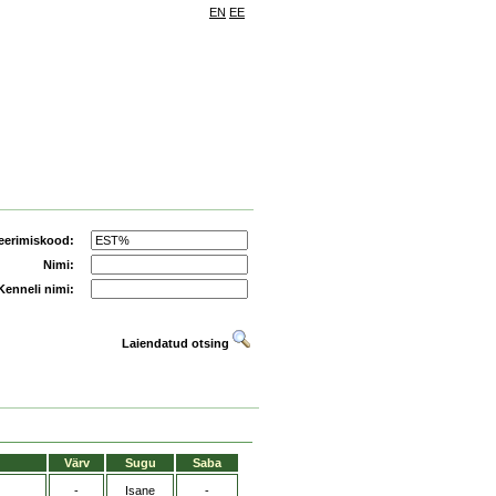
EN
EE
eerimiskood:
Nimi:
Kenneli nimi:
Laiendatud otsing
Värv
Sugu
Saba
-
Isane
-