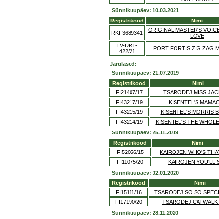
Sünnikuupäev: 10.03.2021
Registrikood
Nimi
ORIGINAL MASTER'S VOICE
RKF3689341
LOVE
LV-DRT-
PORT FORTIS ZIG ZAG 
422/21
Järglased:
Sünnikuupäev: 21.07.2019
Registrikood
Nimi
FI21407/17
TSARODEJ MISS JA
FI43217/19
KISENTEL'S MAMAC
FI43215/19
KISENTEL'S MORRIS
FI43214/19
KISENTEL'S THE WHOL
Sünnikuupäev: 25.11.2019
Registrikood
Nimi
FI52056/15
KAIROJEN WHO'S THA
FI11075/20
KAIROJEN YOU'LL 
Sünnikuupäev: 02.01.2020
Registrikood
Nimi
FI15111/16
TSARODEJ SO SO SPEC
FI17190/20
TSARODEJ CATWALK
Sünnikuupäev: 28.11.2020