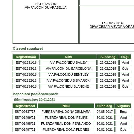
EST-01250/16
VIA FALCONIDU ARABELLA
EST-02533/14
DIWA CESARIA EVORA ORA
Otsesed sugulased:
Registrikood
Nimi
Sünniaeg
Sugu
EST-01231/18
VIA FALCONIDU BAILEY
21.02.2018
Vend
EST-01233/18
VIA FALCONIDU BARCELONA
21.02.2018
Õde
EST-01230/18
VIA FALCONIDU BENTLEY
21.02.2018
Vend
EST-01232/18
VIA FALCONIDU BISMARCK
21.02.2018
Vend
EST-01234/18
VIA FALCONIDU BLANCHE
21.02.2018
Õde
Isapoolsed poolõed/vennad:
Sünnikuupäev: 30.01.2021
Registrikood
Nimi
Sünniaeg
Sugulus
EST-02637/17
FUERZA REAL DONA DELMARA
04.05.2017
Ema
EST-01499/21
FUERZA REAL DON FELIPE
30.01.2021
Vend
EST-01498/21
FUERZA REAL DON FERNANDO
30.01.2021
Vend
EST-01497/21
FUERZA REAL DONA FLORES
30.01.2021
Õde