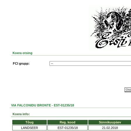
Koera otsing
FCI grupp:
VIA FALCONIDU BRONTE - EST-01235/18
Koera info:
Tõug
Reg. kood
Sünnikuupäev
LANDSEER
EST-01235/18
21.02.2018