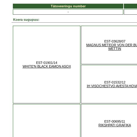
Tätoveeringu number
-
Koera sugupuu:
EST-03628/07
MAGNUS METEOR VON DER B
WETTIN
EST-01901/14
WHITE'N BLACK EAMON ASOX
EST-01532/12
IH VISOCHESTVO AVESTA HOV
EST-00695/11
RIKSHPATI GRAFIKA