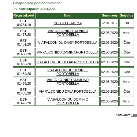
Emapoolsed poolõed/vennad:
Sünnikuupäev: 02.03.2020
Registrikood
Nimi
Sünniaeg
Sugulus
EST-
PORTO GRAFIKA
12.01.2017
Isa
04781/19
EST-
VIA FALCONIDU DA VINCI
02.03.2020
Vend
01477/20
PORTOBELLA
EST-
VIA FALCONIDU DAISY PORTOBELLA
02.03.2020
Õde
01481/20
EST-
VIA FALCONIDU DAMINA PORTOBELLA
02.03.2020
Õde
01480/20
EST-
VIA FALCONIDU DELAILA PORTOBELLA
02.03.2020
Õde
01482/20
EST-
VIA FALCONIDU DESIREE
02.03.2020
Õde
01484/20
PORTOBELLA
EST-
VIA FALCONIDU DIAMOND
02.03.2020
Vend
01479/20
PORTOBELLA
EST-
VIA FALCONIDU DIWA PORTOBELLA
02.03.2020
Õde
01483/20
EST-
VIA FALCONIDU DOMINIC
02.03.2020
Vend
01478/20
PORTOBELLA
Software:
Tra