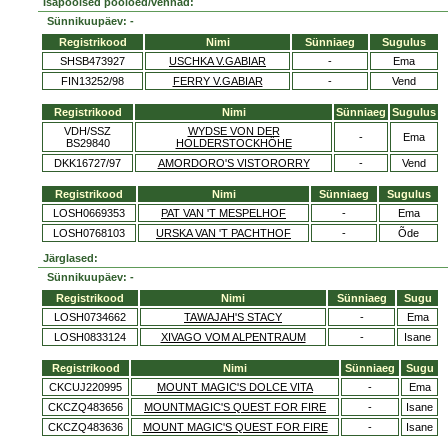
Isapoolsed poolõed/vennad:
Sünnikuupäev: -
Registrikood
Nimi
Sünniaeg
Sugulus
SHSB473927
USCHKA V.GABIAR
-
Ema
FIN13252/98
FERRY V.GABIAR
-
Vend
Registrikood
Nimi
Sünniaeg
Sugulus
VDH/SSZ
WYDSE VON DER
-
Ema
BS29840
HOLDERSTOCKHÖHE
DKK16727/97
AMORDORO'S VISTORORRY
-
Vend
Registrikood
Nimi
Sünniaeg
Sugulus
LOSH0669353
PAT VAN 'T MESPELHOF
-
Ema
LOSH0768103
URSKA VAN 'T PACHTHOF
-
Õde
Järglased:
Sünnikuupäev: -
Registrikood
Nimi
Sünniaeg
Sugu
LOSH0734662
TAWAJAH'S STACY
-
Ema
LOSH0833124
XIVAGO VOM ALPENTRAUM
-
Isane
Registrikood
Nimi
Sünniaeg
Sugu
CKCUJ220995
MOUNT MAGIC'S DOLCE VITA
-
Ema
CKCZQ483656
MOUNTMAGIC'S QUEST FOR FIRE
-
Isane
CKCZQ483636
MOUNT MAGIC'S QUEST FOR FIRE
-
Isane