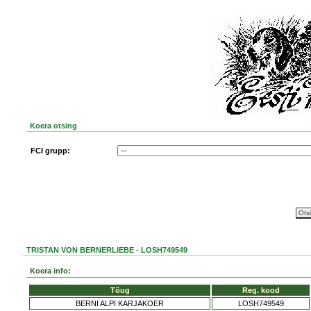
Koera otsing
FCI grupp:
TRISTAN VON BERNERLIEBE - LOSH749549
Koera info:
Tõug
Reg. kood
BERNI ALPI KARJAKOER
LOSH749549