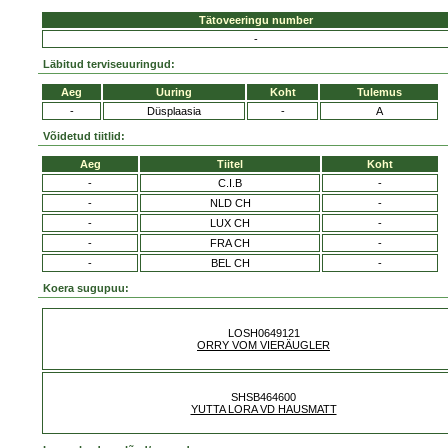
Tätoveeringu number
-
Läbitud terviseuuringud:
Aeg
Uuring
Koht
Tulemus
-
Düsplaasia
-
A
Võidetud tiitlid:
Aeg
Tiitel
Koht
-
C.I.B
-
-
NLD CH
-
-
LUX CH
-
-
FRA CH
-
-
BEL CH
-
Koera sugupuu:
LOSH0649121
ORRY VOM VIERÄUGLER
SHSB464600
YUTTA LORA VD HAUSMATT