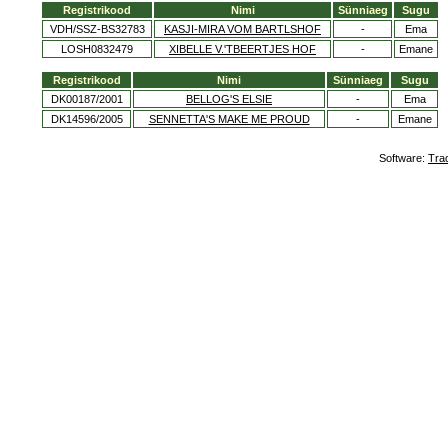
Registrikood
Nimi
Sünniaeg
Sugu
VDH/SSZ-BS32783
KASJI-MIRA VOM BARTLSHOF
-
Ema
LOSH0832479
XIBELLE V.'TBEERTJES HOF
-
Emane
Registrikood
Nimi
Sünniaeg
Sugu
DK00187/2001
BELLOG'S ELSIE
-
Ema
DK14596/2005
SENNETTA'S MAKE ME PROUD
-
Emane
Software:
Tra