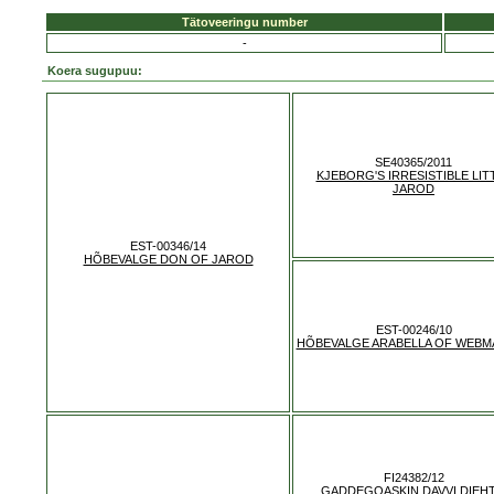
Tätoveeringu number
-
Koera sugupuu:
SE40365/2011
KJEBORG'S IRRESISTIBLE LIT
JAROD
EST-00346/14
HÕBEVALGE DON OF JAROD
EST-00246/10
HÕBEVALGE ARABELLA OF WEBM
FI24382/12
GADDEGOASKIN DAVVI DIEHT