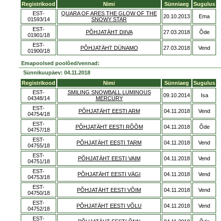
Registrikood
Nimi
Sünniaeg
Sugulus
EST-
QUARA OF ARES THE GLOW OF THE
20.10.2013
Ema
01593/14
SNOWY STAR
EST-
PÕHJATÄHT DIIVA
27.03.2018
Õde
01901/18
EST-
PÕHJATÄHT DÜNAMO
27.03.2018
Vend
01900/18
Emapoolsed poolõed/vennad:
Sünnikuupäev: 04.11.2018
Registrikood
Nimi
Sünniaeg
Sugulus
EST-
SMILING SNOWBALL LUMINOUS
09.10.2014
Isa
04348/14
MERCURY
EST-
PÕHJATÄHT EESTI ARM
04.11.2018
Vend
04754/18
EST-
PÕHJATÄHT EESTI RÕÕM
04.11.2018
Õde
04757/18
EST-
PÕHJATÄHT EESTI TARM
04.11.2018
Vend
04755/18
EST-
PÕHJATÄHT EESTI VAIM
04.11.2018
Vend
04751/18
EST-
PÕHJATÄHT EESTI VÄGI
04.11.2018
Vend
04753/18
EST-
PÕHJATÄHT EESTI VÕIM
04.11.2018
Vend
04750/18
EST-
PÕHJATÄHT EESTI VÕLU
04.11.2018
Vend
04752/18
EST-