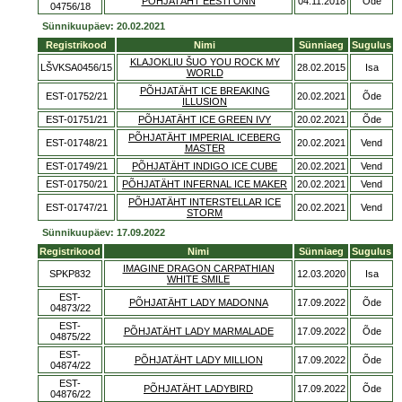
PÕHJATÄHT EESTI ÕNN
04.11.2018
Õde
04756/18
Sünnikuupäev: 20.02.2021
Registrikood
Nimi
Sünniaeg
Sugulus
KLAJOKLIU ŠUO YOU ROCK MY
LŠVKSA0456/15
28.02.2015
Isa
WORLD
PÕHJATÄHT ICE BREAKING
EST-01752/21
20.02.2021
Õde
ILLUSION
EST-01751/21
PÕHJATÄHT ICE GREEN IVY
20.02.2021
Õde
PÕHJATÄHT IMPERIAL ICEBERG
EST-01748/21
20.02.2021
Vend
MASTER
EST-01749/21
PÕHJATÄHT INDIGO ICE CUBE
20.02.2021
Vend
EST-01750/21
PÕHJATÄHT INFERNAL ICE MAKER
20.02.2021
Vend
PÕHJATÄHT INTERSTELLAR ICE
EST-01747/21
20.02.2021
Vend
STORM
Sünnikuupäev: 17.09.2022
Registrikood
Nimi
Sünniaeg
Sugulus
IMAGINE DRAGON CARPATHIAN
SPKP832
12.03.2020
Isa
WHITE SMILE
EST-
PÕHJATÄHT LADY MADONNA
17.09.2022
Õde
04873/22
EST-
PÕHJATÄHT LADY MARMALADE
17.09.2022
Õde
04875/22
EST-
PÕHJATÄHT LADY MILLION
17.09.2022
Õde
04874/22
EST-
PÕHJATÄHT LADYBIRD
17.09.2022
Õde
04876/22