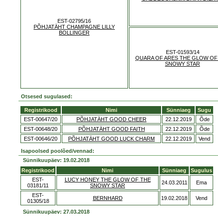
EST-02795/16
PÕHJATÄHT CHAMPAGNE LILLY
BOLLINGER
EST-01593/14
QUARA OF ARES THE GLOW OF
SNOWY STAR
Otsesed sugulased:
Registrikood
Nimi
Sünniaeg
Sugu
EST-00647/20
PÕHJATÄHT GOOD CHEER
22.12.2019
Õde
EST-00648/20
PÕHJATÄHT GOOD FAITH
22.12.2019
Õde
EST-00646/20
PÕHJATÄHT GOOD LUCK CHARM
22.12.2019
Vend
Isapoolsed poolõed/vennad:
Sünnikuupäev: 19.02.2018
Registrikood
Nimi
Sünniaeg
Sugulus
EST-
LUCY HONEY THE GLOW OF THE
24.03.2011
Ema
03181/11
SNOWY STAR
EST-
BERNHARD
19.02.2018
Vend
01305/18
Sünnikuupäev: 27.03.2018