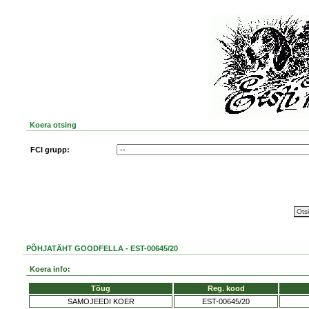
Koera otsing
FCI grupp:
PÕHJATÄHT GOODFELLA - EST-00645/20
Koera info:
Tõug
Reg. kood
SAMOJEEDI KOER
EST-00645/20