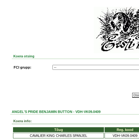
Koera otsing
FCI grupp:
ANGEL'S PRIDE BENJAMIN BUTTON - VDH-VK09.0409
Koera info:
Tõug
Reg. kood
CAVALIER KING CHARLES SPANJEL
VDH-VK09.0409