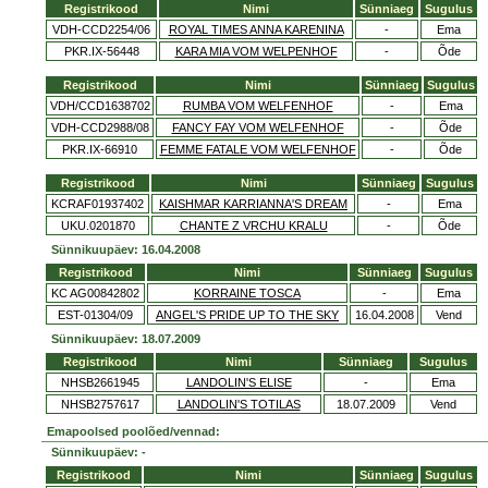
Registrikood
Nimi
Sünniaeg
Sugulus
VDH-CCD2254/06
ROYAL TIMES ANNA KARENINA
-
Ema
PKR.IX-56448
KARA MIA VOM WELPENHOF
-
Õde
Registrikood
Nimi
Sünniaeg
Sugulus
VDH/CCD1638702
RUMBA VOM WELFENHOF
-
Ema
VDH-CCD2988/08
FANCY FAY VOM WELFENHOF
-
Õde
PKR.IX-66910
FEMME FATALE VOM WELFENHOF
-
Õde
Registrikood
Nimi
Sünniaeg
Sugulus
KCRAF01937402
KAISHMAR KARRIANNA'S DREAM
-
Ema
UKU.0201870
CHANTE Z VRCHU KRALU
-
Õde
Sünnikuupäev: 16.04.2008
Registrikood
Nimi
Sünniaeg
Sugulus
KC AG00842802
KORRAINE TOSCA
-
Ema
EST-01304/09
ANGEL'S PRIDE UP TO THE SKY
16.04.2008
Vend
Sünnikuupäev: 18.07.2009
Registrikood
Nimi
Sünniaeg
Sugulus
NHSB2661945
LANDOLIN'S ELISE
-
Ema
NHSB2757617
LANDOLIN'S TOTILAS
18.07.2009
Vend
Emapoolsed poolõed/vennad:
Sünnikuupäev: -
Registrikood
Nimi
Sünniaeg
Sugulus