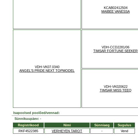
KCAB02412504
MAIBEE VANESSA
VDH-CCD2281/06
TIMSAR FORTUNE SEEKER
VDH-VK07.0340
ANGEL'S PRIDE NEXT TOPMODEL
VDH-VK020622
TIMSAR MISS TEEQ
Isapoolsed poolõed/vennad:
Sünnikuupäev: -
Registrikood
Nimi
Sünniaeg
Sugulus
RKF4522385
VERHEYEN TAROT
-
Vend