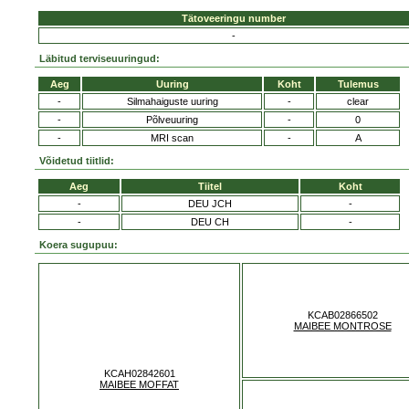
Tätoveeringu number
-
Läbitud terviseuuringud:
Aeg
Uuring
Koht
Tulemus
-
Silmahaiguste uuring
-
clear
-
Põlveuuring
-
0
-
MRI scan
-
A
Võidetud tiitlid:
Aeg
Tiitel
Koht
-
DEU JCH
-
-
DEU CH
-
Koera sugupuu:
KCAB02866502
MAIBEE MONTROSE
KCAH02842601
MAIBEE MOFFAT