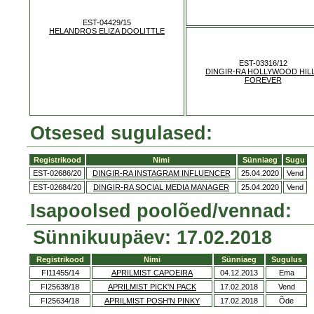
EST-04429/15
HELANDROS ELIZA DOOLITTLE
EST-03316/12
DINGIR-RA HOLLYWOOD HIL
FOREVER
Otsesed sugulased:
Registrikood
Nimi
Sünniaeg
Sugu
EST-02686/20
DINGIR-RA INSTAGRAM INFLUENCER
25.04.2020
Vend
EST-02684/20
DINGIR-RA SOCIAL MEDIA MANAGER
25.04.2020
Vend
Isapoolsed poolõed/vennad:
Sünnikuupäev: 17.02.2018
Registrikood
Nimi
Sünniaeg
Sugulus
FI11455/14
APRILMIST CAPOEIRA
04.12.2013
Ema
FI25638/18
APRILMIST PICK'N PACK
17.02.2018
Vend
FI25634/18
APRILMIST POSH'N PINKY
17.02.2018
Õde