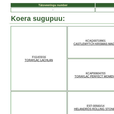
Tätoveeringu number
-
Koera sugupuu:
KCAQ00719901
CASTLEWYTCH KRISMAS MAG
FI11433/16
TORAYLAC LACHLAN
KCAP00604703
TORAYLAC PERFECT MOME
EST-00560/14
HELANDROS ROLLING STON