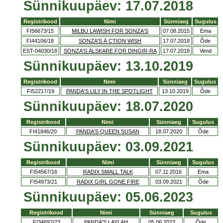
Sünnikuupäev: 17.07.2018
Registrikood
Nimi
Sünniaeg
Sugulus
FI56673/15
MILBU LAWISH FOR SONZA'S
07.08.2015
Ema
FI44106/18
SONZA'S Ä CTION WISH
17.07.2018
Õde
EST-04030/18
SONZA'S ÄLSKARE FOR DINGIR-RA
17.07.2018
Vend
Sünnikuupäev: 13.10.2019
Registrikood
Nimi
Sünniaeg
Sugulus
FI52217/19
PANDA'S LILY IN THE SPOTLIGHT
13.10.2019
Õde
Sünnikuupäev: 18.07.2020
Registrikood
Nimi
Sünniaeg
Sugulus
FI41846/20
PANDA'S QUEEN SUSAN
18.07.2020
Õde
Sünnikuupäev: 03.09.2021
Registrikood
Nimi
Sünniaeg
Sugulus
FI54567/16
RADIX SMALL TALK
07.11.2016
Ema
FI54973/21
RADIX GIRL GONE FIRE
03.09.2021
Õde
Sünnikuupäev: 05.06.2023
Registrikood
Nimi
Sünniaeg
Sugulus
FI34692/23
PANDA'S LAYLAH
05.06.2023
Õde