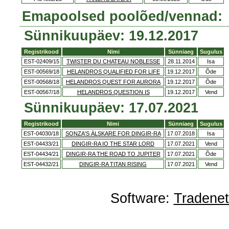
Emapoolsed poolõed/vennad:
Sünnikuupäev: 19.12.2017
Registrikood
Nimi
Sünniaeg
Sugulus
EST-02409/15
TWISTER DU CHATEAU NOBLESSE
28.11.2014
Isa
EST-00569/18
HELANDROS QUALIFIED FOR LIFE
19.12.2017
Õde
EST-00568/18
HELANDROS QUEST FOR AURORA
19.12.2017
Õde
EST-00567/18
HELANDROS QUESTION IS
19.12.2017
Vend
Sünnikuupäev: 17.07.2021
Registrikood
Nimi
Sünniaeg
Sugulus
EST-04030/18
SONZA'S ÄLSKARE FOR DINGIR-RA
17.07.2018
Isa
EST-04433/21
DINGIR-RA IO THE STAR LORD
17.07.2021
Vend
EST-04434/21
DINGIR-RA THE ROAD TO JUPITER
17.07.2021
Õde
EST-04432/21
DINGIR-RA TITAN RISING
17.07.2021
Vend
Software:
Tradene