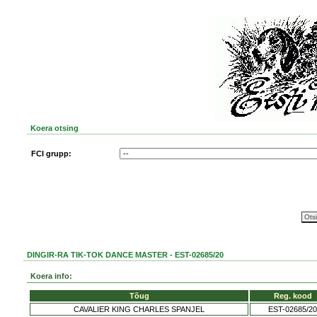
Koera otsing
FCI grupp:
DINGIR-RA TIK-TOK DANCE MASTER - EST-02685/20
Koera info:
Tõug
Reg. kood
CAVALIER KING CHARLES SPANJEL
EST-02685/20