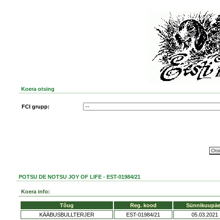
Koera otsing
FCI grupp:
POTSU DE NOTSU JOY OF LIFE - EST-01984/21
Koera info:
Tõug
Reg. kood
Sünnikuupä
KÄÄBUSBULLTERJER
EST-01984/21
05.03.2021