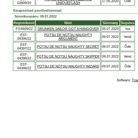
17.05.2020
Õde
02809/20
UNIQUEFLASH
Emapoolsed poolõed/vennad:
Sünnikuupäev: 09.07.2022
Registrikood
Nimi
Sünniaeg
Sugulus
FI14609/22
DRUNKEN SAILOR GOT A HANGOVER
05.07.2020
Isa
EST-
POTSU DE NOTSU NAUGHTY
09.07.2022
Vend
04395/22
ARGUMENT
EST-
POTSU DE NOTSU NAUGHTY SECRET
09.07.2022
Õde
04397/22
EST-
POTSU DE NOTSU NAUGHTY SKIPPER
09.07.2022
Vend
04398/22
EST-
POTSU DE NOTSU NAUGHTY WIZARD
09.07.2022
Õde
04396/22
Software:
Tra