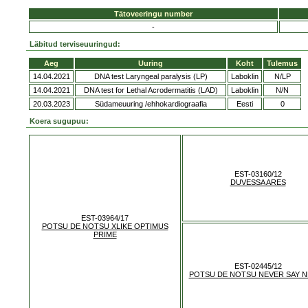
Tätoveeringu number
-
Läbitud terviseuuringud:
Aeg
Uuring
Koht
Tulemus
14.04.2021
DNA test Laryngeal paralysis (LP)
Laboklin
N/LP
14.04.2021
DNA test for Lethal Acrodermatitis (LAD)
Laboklin
N/N
20.03.2023
Südameuuring /ehhokardiograafia
Eesti
0
Koera sugupuu:
EST-03160/12
DUVESSA ARES
EST-03964/17
POTSU DE NOTSU XLIKE OPTIMUS
PRIME
EST-02445/12
POTSU DE NOTSU NEVER SAY 