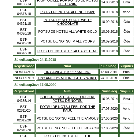
EST-
RATATOUILLE FOR POTSU DE NOTSU
14.03.2013
Ema
00155/14
DEL DIANIRI
EST-
POTSU DE NOTSU ALL INCLUSIVE
10.09.2018
Vend
04317/18
EST-
POTSU DE NOTSU ALL WHITE
10.09.2018
Õde
04321/18
CHOCOLATE
EST-
POTSU DE NOTSU ALL WHITE GOLD
10.09.2018
Õde
04320/18
EST-
POTSU DE NOTSU IM ALL YOURS
10.09.2018
Õde
04319/18
EST-
POTSU DE NOTSU ITS ALL ABOUT ME
10.09.2018
Õde
04318/18
Sünnikuupäev: 24.11.2018
Registrikood
Nimi
Sünniaeg
Sugulus
NO41742/16
TINY AMIGO'S KEEP SMILING
13.04.2016
Ema
NO30097/19
TINY AMIGO'S MOONLIGHT SPARKLE
24.11.2018
Õde
Sünnikuupäev: 17.05.2020
Registrikood
Nimi
Sünniaeg
Sugulus
EST-
BULLCREEKS CLASSIC TOUCH AT
16.08.2014
Ema
04185/14
POTSU DE NOTSU
EST-
POTSU DE NOTSU FEEL FOR THE
17.05.2020
Vend
02811/20
KAIJU
EST-
POTSU DE NOTSU FEEL THE FAMOUS
17.05.2020
Vend
02812/20
EST-
POTSU DE NOTSU FEEL THE PASSION
17.05.2020
Õde
02810/20
EST-
POTSU DE NOTSU FEEL THE