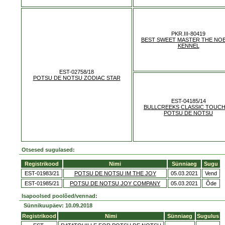
PKR.III-80419
BEST SWEET MASTER THE NO
KENNEL
EST-02758/18
POTSU DE NOTSU ZODIAC STAR
EST-04185/14
BULLCREEKS CLASSIC TOUCH
POTSU DE NOTSU
Otsesed sugulased:
Registrikood
Nimi
Sünniaeg
Sugu
EST-01983/21
POTSU DE NOTSU IM THE JOY
05.03.2021
Vend
EST-01985/21
POTSU DE NOTSU JOY COMPANY
05.03.2021
Õde
Isapoolsed poolõed/vennad:
Sünnikuupäev: 10.09.2018
Registrikood
Nimi
Sünniaeg
Sugulus