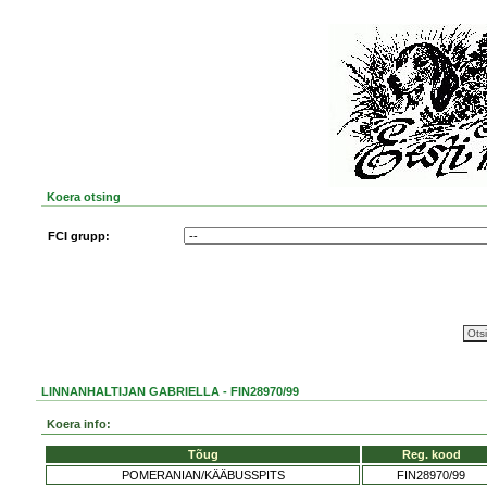
Koera otsing
FCI grupp:
LINNANHALTIJAN GABRIELLA - FIN28970/99
Koera info:
Tõug
Reg. kood
POMERANIAN/KÄÄBUSSPITS
FIN28970/99