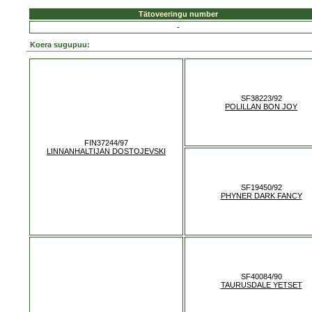
Tätoveeringu number
-
Koera sugupuu:
SF38223/92
POLILLAN BON JOY
FIN37244/97
LINNANHALTIJAN DOSTOJEVSKI
SF19450/92
PHYNER DARK FANCY
SF40084/90
TAURUSDALE YETSET