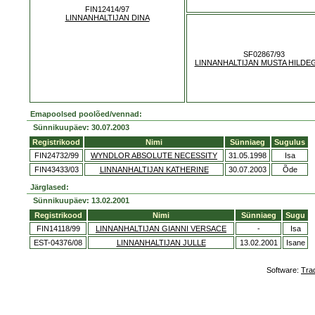
FIN12414/97
LINNANHALTIJAN DINA
SF02867/93
LINNANHALTIJAN MUSTA HILDE
Emapoolsed poolõed/vennad:
Sünnikuupäev: 30.07.2003
Registrikood
Nimi
Sünniaeg
Sugulus
FIN24732/99
WYNDLOR ABSOLUTE NECESSITY
31.05.1998
Isa
FIN43433/03
LINNANHALTIJAN KATHERINE
30.07.2003
Õde
Järglased:
Sünnikuupäev: 13.02.2001
Registrikood
Nimi
Sünniaeg
Sugu
FIN14118/99
LINNANHALTIJAN GIANNI VERSACE
-
Isa
EST-04376/08
LINNANHALTIJAN JULLE
13.02.2001
Isane
Software:
Tra