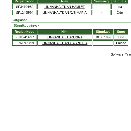
Registrikood
Nimi
Sünniaeg
Sugulus
SF34194/89
LINNANHALTIJAN HAMLET
-
Isa
SF12495/94
LINNANHALTIJAN AVE-MARIA
-
Õde
Järglased:
Sünnikuupäev: -
Registrikood
Nimi
Sünniaeg
Sugu
FIN12414/97
LINNANHALTIJAN DINA
18.06.1996
Ema
FIN28970/99
LINNANHALTIJAN GABRIELLA
-
Emane
Software:
Tra