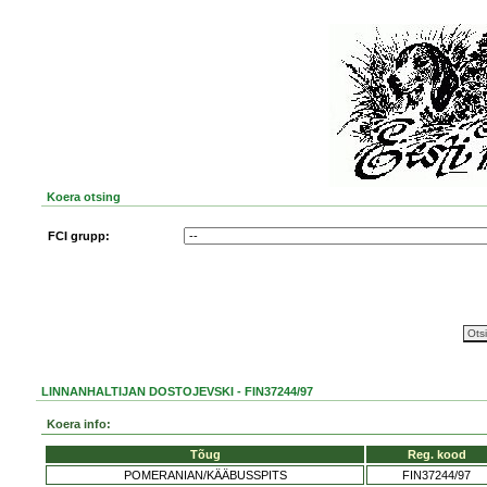
Koera otsing
FCI grupp:
LINNANHALTIJAN DOSTOJEVSKI - FIN37244/97
Koera info:
Tõug
Reg. kood
POMERANIAN/KÄÄBUSSPITS
FIN37244/97