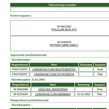
Tätoveeringu number
-
Koera sugupuu:
SF38223/92
POLILLAN BON JOY
SF19450/92
PHYNER DARK FANCY
Isapoolsed poolõed/vennad:
Sünnikuupäev: -
Registrikood
Nimi
Sünniaeg
Sugulus
FIN37243/97
LINNANHALTIJAN MUSTA BEATRIX
-
Ema
FIN37392/97
LINNANHALTIJAN EVITA PERON
-
Õde
Sünnikuupäev: 21.01.2002
Registrikood
Nimi
Sünniaeg
Sugulus
SF35602/89
ZADOJEK JEKATERINA
-
Ema
SF41334/94
LINNANHALTIJAN BARBARA
21.01.2002
Õde
Emapoolsed poolõed/vennad:
Sünnikuupäev: -