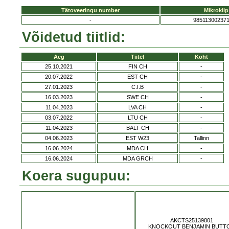
Tätoveeringu number
Mikrokiip
-
98511300237
Võidetud tiitlid:
Aeg
Tiitel
Koht
25.10.2021
FIN CH
-
20.07.2022
EST CH
-
27.01.2023
C.I.B
-
16.03.2023
SWE CH
-
11.04.2023
LVA CH
-
03.07.2022
LTU CH
-
11.04.2023
BALT CH
-
04.06.2023
EST W23
Tallinn
16.06.2024
MDA CH
-
16.06.2024
MDA GRCH
-
Koera sugupuu:
AKCTS25139801
KNOCKOUT BENJAMIN BUTT