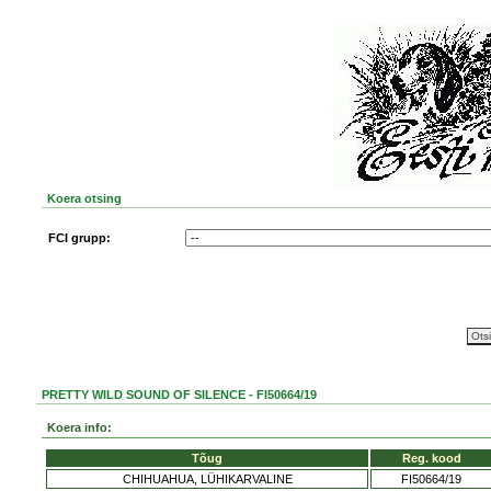
Koera otsing
FCI grupp:
PRETTY WILD SOUND OF SILENCE - FI50664/19
Koera info:
Tõug
Reg. kood
CHIHUAHUA, LÜHIKARVALINE
FI50664/19