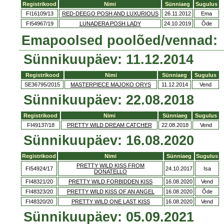
Registrikood
Nimi
Sünniaeg
Sugulus
FI16109/13
RED-DEEGO POSH AND LUXURIOUS
26.11.2012
Ema
FI54967/19
LUNADERA POSH LADY
24.10.2019
Õde
Emapoolsed poolõed/vennad:
Sünnikuupäev: 11.12.2014
Registrikood
Nimi
Sünniaeg
Sugulus
SE36795/2015
MASTERPIECE MAJOKO ORYS
11.12.2014
Vend
Sünnikuupäev: 22.08.2018
Registrikood
Nimi
Sünniaeg
Sugulus
FI49137/18
PRETTY WILD DREAM CATCHER
22.08.2018
Vend
Sünnikuupäev: 16.08.2020
Registrikood
Nimi
Sünniaeg
Sugulus
PRETTY WILD KISS FROM
FI54924/17
24.10.2017
Isa
DONATELLO
FI48321/20
PRETTY WILD FORBIDDEN KISS
16.08.2020
Vend
FI48323/20
PRETTY WILD KISS OF AN ANGEL
16.08.2020
Õde
FI48320/20
PRETTY WILD ONE LAST KISS
16.08.2020
Vend
Sünnikuupäev: 05.09.2021