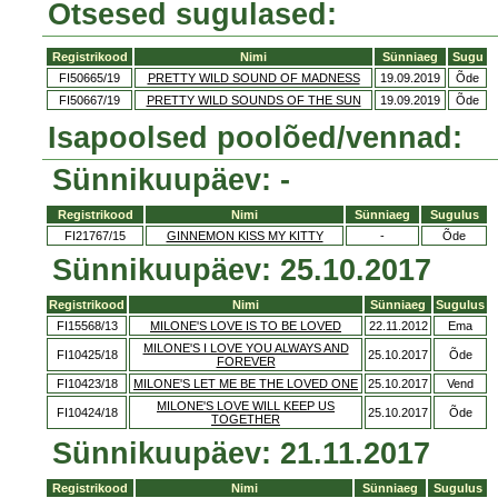
Otsesed sugulased:
Registrikood
Nimi
Sünniaeg
Sugu
FI50665/19
PRETTY WILD SOUND OF MADNESS
19.09.2019
Õde
FI50667/19
PRETTY WILD SOUNDS OF THE SUN
19.09.2019
Õde
Isapoolsed poolõed/vennad:
Sünnikuupäev: -
Registrikood
Nimi
Sünniaeg
Sugulus
FI21767/15
GINNEMON KISS MY KITTY
-
Õde
Sünnikuupäev: 25.10.2017
Registrikood
Nimi
Sünniaeg
Sugulus
FI15568/13
MILONE'S LOVE IS TO BE LOVED
22.11.2012
Ema
MILONE'S I LOVE YOU ALWAYS AND
FI10425/18
25.10.2017
Õde
FOREVER
FI10423/18
MILONE'S LET ME BE THE LOVED ONE
25.10.2017
Vend
MILONE'S LOVE WILL KEEP US
FI10424/18
25.10.2017
Õde
TOGETHER
Sünnikuupäev: 21.11.2017
Registrikood
Nimi
Sünniaeg
Sugulus