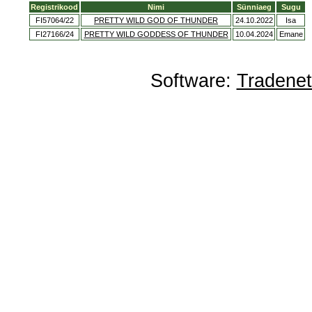
Registrikood
Nimi
Sünniaeg
Sugu
FI57064/22
PRETTY WILD GOD OF THUNDER
24.10.2022
Isa
FI27166/24
PRETTY WILD GODDESS OF THUNDER
10.04.2024
Emane
Software:
Tradene