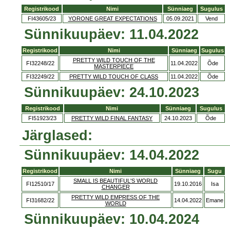
Registrikood
Nimi
Sünniaeg
Sugulus
FI43605/23
YORONE GREAT EXPECTATIONS
05.09.2021
Vend
Sünnikuupäev: 11.04.2022
Registrikood
Nimi
Sünniaeg
Sugulus
PRETTY WILD TOUCH OF THE
FI32248/22
11.04.2022
Õde
MASTERPIECE
FI32249/22
PRETTY WILD TOUCH OF CLASS
11.04.2022
Õde
Sünnikuupäev: 24.10.2023
Registrikood
Nimi
Sünniaeg
Sugulus
FI51923/23
PRETTY WILD FINAL FANTASY
24.10.2023
Õde
Järglased:
Sünnikuupäev: 14.04.2022
Registrikood
Nimi
Sünniaeg
Sugu
SMALL IS BEAUTIFUL'S WORLD
FI12510/17
19.10.2016
Isa
CHANGER
PRETTY WILD EMPRESS OF THE
FI31682/22
14.04.2022
Emane
WORLD
Sünnikuupäev: 10.04.2024