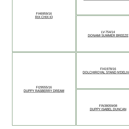
FI46959/16
RIX CHIX IQ
LV-754/14
DONAMI SUMMER BREEZE
FI41978/16
DOLCHIROYAL STAND N'DELI
FI29555/16
DUPPY RASBERRY DREAM
FIN38059/08
DUPPY ISABEL DUNCAN