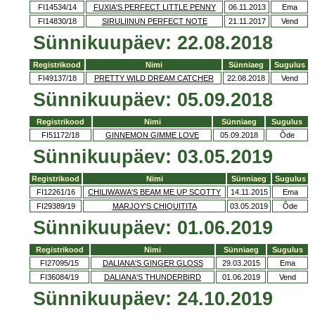
FI14534/14
FUXIA'S PERFECT LITTLE PENNY
06.11.2013
Ema
FI14830/18
SIRULIINUN PERFECT NOTE
21.11.2017
Vend
Sünnikuupäev: 22.08.2018
Registrikood
Nimi
Sünniaeg
Sugulus
FI49137/18
PRETTY WILD DREAM CATCHER
22.08.2018
Vend
Sünnikuupäev: 05.09.2018
Registrikood
Nimi
Sünniaeg
Sugulus
FI51172/18
GINNEMON GIMME LOVE
05.09.2018
Õde
Sünnikuupäev: 03.05.2019
Registrikood
Nimi
Sünniaeg
Sugulus
FI12261/16
CHILIWAWA'S BEAM ME UP SCOTTY
14.11.2015
Ema
FI29389/19
MARJOY'S CHIQUITITA
03.05.2019
Õde
Sünnikuupäev: 01.06.2019
Registrikood
Nimi
Sünniaeg
Sugulus
FI27095/15
DALIANA'S GINGER GLOSS
29.03.2015
Ema
FI36084/19
DALIANA'S THUNDERBIRD
01.06.2019
Vend
Sünnikuupäev: 24.10.2019