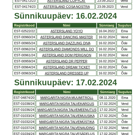
EST-04172/23
ASTERSLAND COPYCAT
23.09.2023
Vend
EST-04174/23
ASTERSLAND COSA NOSTRA
23.09.2023
Vend
Sünnikuupäev: 16.02.2024
Registrikood
Nimi
Sünniaeg
Sugulus
EST-02522/22
ASTERSLAND YOYO
16.04.2022
Ema
EST-00960/24
ASTERSLAND DANCING MASTER
16.02.2024
Vend
EST-00965/24
ASTERSLAND DAZZLING DIVA
16.02.2024
Õde
EST-00962/24
ASTERSLAND DIAMONDS WILL DO
16.02.2024
Õde
EST-00961/24
ASTERSLAND DOM PERIGNON
16.02.2024
Vend
EST-00959/24
ASTERSLAND DR PEPPER
16.02.2024
Vend
EST-00964/24
ASTERSLAND DREAM TICKET
16.02.2024
Õde
EST-00963/24
ASTERSLAND DRESSED UP
16.02.2024
Õde
Sünnikuupäev: 17.02.2024
Registrikood
Nimi
Sünniaeg
Sugulus
EST-04874/20
MARGARITA NIGRA MUUMITROLL
08.11.2020
Ema
EST-01038/24
MARGARITA NIGRA TALVEKARGUS
17.02.2024
Vend
EST-01036/24
MARGARITA NIGRA TALVEMEENUTUS
17.02.2024
Vend
EST-01033/24
MARGARITA NIGRA TALVEMUUSIKA
17.02.2024
Õde
EST-01032/24
MARGARITA NIGRA TALVEMÜSTIKA
17.02.2024
Õde
EST-01037/24
MARGARITA NIGRA TALVENAUDING
17.02.2024
Vend
EST-01034/24
MARGARITA NIGRA TALVESÄDELUS
17.02.2024
Vend