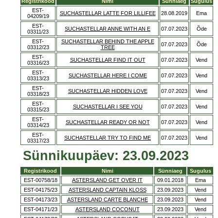
Registrikood
Nimi
Sünniaeg
Sugulus
EST-
SUCHASTELLAR LATTE FOR LILLIFEE
28.08.2019
Ema
04209/19
EST-
SUCHASTELLAR ANNE WITH AN E
07.07.2023
Õde
03311/23
EST-
SUCHASTELLAR BEHIND THE APPLE
07.07.2023
Õde
03312/23
TREE
EST-
SUCHASTELLAR FIND IT OUT
07.07.2023
Vend
03316/23
EST-
SUCHASTELLAR HERE I COME
07.07.2023
Vend
03313/23
EST-
SUCHASTELLAR HIDDEN LOVE
07.07.2023
Vend
03318/23
EST-
SUCHASTELLAR I SEE YOU
07.07.2023
Vend
03315/23
EST-
SUCHASTELLAR READY OR NOT
07.07.2023
Vend
03314/23
EST-
SUCHASTELLAR TRY TO FIND ME
07.07.2023
Vend
03317/23
Sünnikuupäev: 23.09.2023
Registrikood
Nimi
Sünniaeg
Sugulus
EST-00758/18
ASTERSLAND GET OVER IT
09.01.2018
Ema
EST-04175/23
ASTERSLAND CAPTAIN KLOSS
23.09.2023
Vend
EST-04173/23
ASTERSLAND CARTE BLANCHE
23.09.2023
Vend
EST-04171/23
ASTERSLAND COCONUT
23.09.2023
Vend