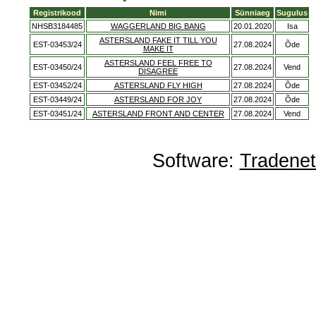
Registrikood
Nimi
Sünniaeg
Sugulus
NHSB3184485
WAGGERLAND BIG BANG
20.01.2020
Isa
ASTERSLAND FAKE IT TILL YOU
EST-03453/24
27.08.2024
Õde
MAKE IT
ASTERSLAND FEEL FREE TO
EST-03450/24
27.08.2024
Vend
DISAGREE
EST-03452/24
ASTERSLAND FLY HIGH
27.08.2024
Õde
EST-03449/24
ASTERSLAND FOR JOY
27.08.2024
Õde
EST-03451/24
ASTERSLAND FRONT AND CENTER
27.08.2024
Vend
Software:
Tradene