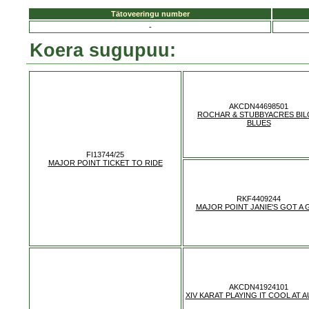
Tätoveeringu number
-
Koera sugupuu:
AKCDN44698501
ROCHAR & STUBBYACRES BIL
BLUES
FI13744/25
MAJOR POINT TICKET TO RIDE
RKF4409244
MAJOR POINT JANIE'S GOT A 
AKCDN41924101
XIV KARAT PLAYING IT COOL AT 