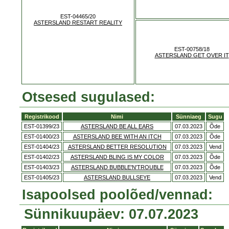
EST-04465/20
ASTERSLAND RESTART REALITY
EST-00758/18
ASTERSLAND GET OVER IT
Otsesed sugulased:
Registrikood
Nimi
Sünniaeg
Sugu
EST-01399/23
ASTERSLAND BE ALL EARS
07.03.2023
Õde
EST-01400/23
ASTERSLAND BEE WITH AN ITCH
07.03.2023
Õde
EST-01404/23
ASTERSLAND BETTER RESOLUTION
07.03.2023
Vend
EST-01402/23
ASTERSLAND BLING IS MY COLOR
07.03.2023
Õde
EST-01403/23
ASTERSLAND BUBBLE'N'TROUBLE
07.03.2023
Õde
EST-01405/23
ASTERSLAND BULLSEYE
07.03.2023
Vend
Isapoolsed poolõed/vennad:
Sünnikuupäev: 07.07.2023