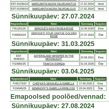
EST-01035/24
MARGARITA NIGRA TALVEUNISTUS
17.02.2024
Vend
EST-01039/24
MARGARITA NIGRA TALVEVALGUS
17.02.2024
Vend
Sünnikuupäev: 27.07.2024
Registrikood
Nimi
Sünniaeg
Sugulus
FI51261/20
XEROGE'S KISS FROM A ROSE
12.09.2020
Ema
XEROGE'S YOUR UNIQUE GOLDEN
FI40053/24
27.07.2024
Õde
ROSE
Sünnikuupäev: 31.03.2025
Registrikood
Nimi
Sünniaeg
Sugulus
EST-
ASTERSLAND WHISPER IN THE
23.09.2021
Ema
05463/21
MOONLIGHT
FI23982/25
TRAFOX ESPADA
31.03.2025
Õde
Sünnikuupäev: 03.04.2025
Registrikood
Nimi
Sünniaeg
Sugulus
FI45173/20
CHEFKA'S SENSUELLA ISABELLA
17.06.2020
Ema
FI24545/25
NEMINOFF'S ISABELLA IRRBLOSS
03.04.2025
Õde
Emapoolsed poolõed/vennad:
Sünnikuupäev: 27.08.2024