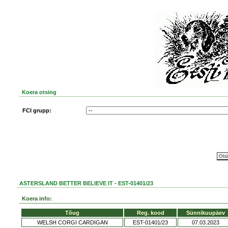
Koera otsing
FCI grupp:
ASTERSLAND BETTER BELIEVE IT - EST-01401/23
Koera info:
Tõug
Reg. kood
Sünnikuupäev
WELSH CORGI CARDIGAN
EST-01401/23
07.03.2023