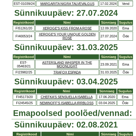
EST-01039/24
MARGARITA NIGRA TALVEVALGUS
17.02.2024
Vend
Sünnikuupäev: 27.07.2024
Registrikood
Nimi
Sünniaeg
Sugulus
FI51261/20
XEROGE'S KISS FROM A ROSE
12.09.2020
Ema
XEROGE'S YOUR UNIQUE GOLDEN
FI40053/24
27.07.2024
Õde
ROSE
Sünnikuupäev: 31.03.2025
Registrikood
Nimi
Sünniaeg
Sugulus
EST-
ASTERSLAND WHISPER IN THE
23.09.2021
Ema
05463/21
MOONLIGHT
FI23982/25
TRAFOX ESPADA
31.03.2025
Õde
Sünnikuupäev: 03.04.2025
Registrikood
Nimi
Sünniaeg
Sugulus
FI45173/20
CHEFKA'S SENSUELLA ISABELLA
17.06.2020
Ema
FI24545/25
NEMINOFF'S ISABELLA IRRBLOSS
03.04.2025
Õde
Emapoolsed poolõed/vennad:
Sünnikuupäev: 02.08.2021
Registrikood
Nimi
Sünniaeg
Sugulus