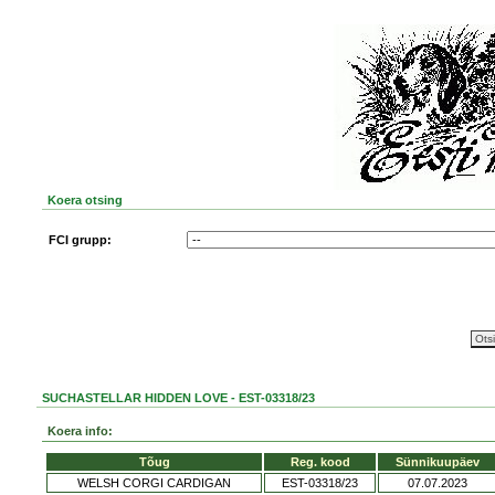
Koera otsing
FCI grupp:
SUCHASTELLAR HIDDEN LOVE - EST-03318/23
Koera info:
Tõug
Reg. kood
Sünnikuupäev
WELSH CORGI CARDIGAN
EST-03318/23
07.07.2023