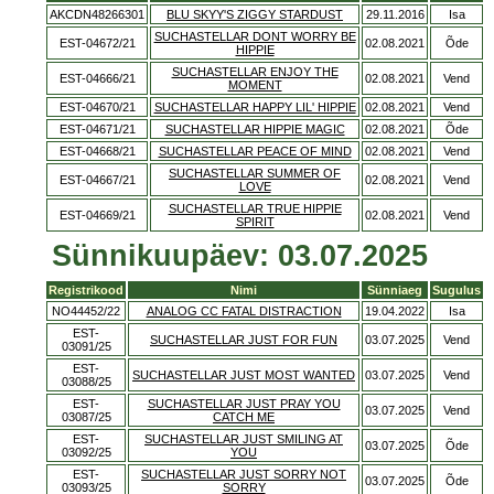
AKCDN48266301
BLU SKYY'S ZIGGY STARDUST
29.11.2016
Isa
SUCHASTELLAR DONT WORRY BE
EST-04672/21
02.08.2021
Õde
HIPPIE
SUCHASTELLAR ENJOY THE
EST-04666/21
02.08.2021
Vend
MOMENT
EST-04670/21
SUCHASTELLAR HAPPY LIL' HIPPIE
02.08.2021
Vend
EST-04671/21
SUCHASTELLAR HIPPIE MAGIC
02.08.2021
Õde
EST-04668/21
SUCHASTELLAR PEACE OF MIND
02.08.2021
Vend
SUCHASTELLAR SUMMER OF
EST-04667/21
02.08.2021
Vend
LOVE
SUCHASTELLAR TRUE HIPPIE
EST-04669/21
02.08.2021
Vend
SPIRIT
Sünnikuupäev: 03.07.2025
Registrikood
Nimi
Sünniaeg
Sugulus
NO44452/22
ANALOG CC FATAL DISTRACTION
19.04.2022
Isa
EST-
SUCHASTELLAR JUST FOR FUN
03.07.2025
Vend
03091/25
EST-
SUCHASTELLAR JUST MOST WANTED
03.07.2025
Vend
03088/25
EST-
SUCHASTELLAR JUST PRAY YOU
03.07.2025
Vend
03087/25
CATCH ME
EST-
SUCHASTELLAR JUST SMILING AT
03.07.2025
Õde
03092/25
YOU
EST-
SUCHASTELLAR JUST SORRY NOT
03.07.2025
Õde
03093/25
SORRY