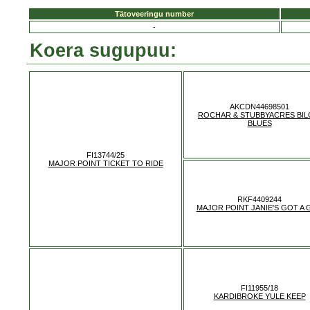
Tätoveeringu number
-
Koera sugupuu:
AKCDN44698501
ROCHAR & STUBBYACRES BIL
BLUES
FI13744/25
MAJOR POINT TICKET TO RIDE
RKF4409244
MAJOR POINT JANIE'S GOT A 
FI11955/18
KARDIBROKE YULE KEEP