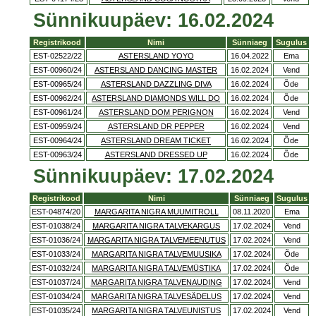
Sünnikuupäev: 16.02.2024
Registrikood
Nimi
Sünniaeg
Sugulus
EST-02522/22
ASTERSLAND YOYO
16.04.2022
Ema
EST-00960/24
ASTERSLAND DANCING MASTER
16.02.2024
Vend
EST-00965/24
ASTERSLAND DAZZLING DIVA
16.02.2024
Õde
EST-00962/24
ASTERSLAND DIAMONDS WILL DO
16.02.2024
Õde
EST-00961/24
ASTERSLAND DOM PERIGNON
16.02.2024
Vend
EST-00959/24
ASTERSLAND DR PEPPER
16.02.2024
Vend
EST-00964/24
ASTERSLAND DREAM TICKET
16.02.2024
Õde
EST-00963/24
ASTERSLAND DRESSED UP
16.02.2024
Õde
Sünnikuupäev: 17.02.2024
Registrikood
Nimi
Sünniaeg
Sugulus
EST-04874/20
MARGARITA NIGRA MUUMITROLL
08.11.2020
Ema
EST-01038/24
MARGARITA NIGRA TALVEKARGUS
17.02.2024
Vend
EST-01036/24
MARGARITA NIGRA TALVEMEENUTUS
17.02.2024
Vend
EST-01033/24
MARGARITA NIGRA TALVEMUUSIKA
17.02.2024
Õde
EST-01032/24
MARGARITA NIGRA TALVEMÜSTIKA
17.02.2024
Õde
EST-01037/24
MARGARITA NIGRA TALVENAUDING
17.02.2024
Vend
EST-01034/24
MARGARITA NIGRA TALVESÄDELUS
17.02.2024
Vend
EST-01035/24
MARGARITA NIGRA TALVEUNISTUS
17.02.2024
Vend