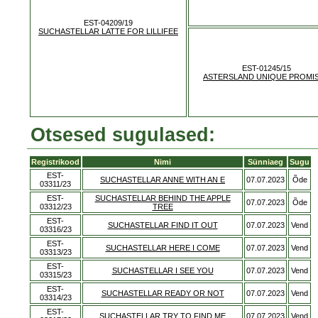
EST-04209/19
SUCHASTELLAR LATTE FOR LILLIFEE
EST-01245/15
ASTERSLAND UNIQUE PROMI
Otsesed sugulased:
Registrikood
Nimi
Sünniaeg
Sugu
EST-
SUCHASTELLAR ANNE WITH AN E
07.07.2023
Õde
03311/23
EST-
SUCHASTELLAR BEHIND THE APPLE
07.07.2023
Õde
03312/23
TREE
EST-
SUCHASTELLAR FIND IT OUT
07.07.2023
Vend
03316/23
EST-
SUCHASTELLAR HERE I COME
07.07.2023
Vend
03313/23
EST-
SUCHASTELLAR I SEE YOU
07.07.2023
Vend
03315/23
EST-
SUCHASTELLAR READY OR NOT
07.07.2023
Vend
03314/23
EST-
SUCHASTELLAR TRY TO FIND ME
07.07.2023
Vend