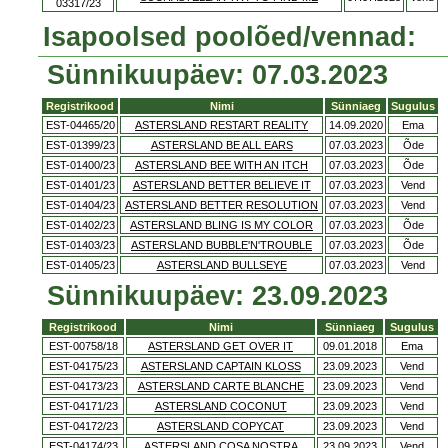
03317/23
Isapoolsed poolõed/vennad:
Sünnikuupäev: 07.03.2023
Registrikood
Nimi
Sünniaeg
Sugulus
EST-04465/20
ASTERSLAND RESTART REALITY
14.09.2020
Ema
EST-01399/23
ASTERSLAND BE ALL EARS
07.03.2023
Õde
EST-01400/23
ASTERSLAND BEE WITH AN ITCH
07.03.2023
Õde
EST-01401/23
ASTERSLAND BETTER BELIEVE IT
07.03.2023
Vend
EST-01404/23
ASTERSLAND BETTER RESOLUTION
07.03.2023
Vend
EST-01402/23
ASTERSLAND BLING IS MY COLOR
07.03.2023
Õde
EST-01403/23
ASTERSLAND BUBBLE'N'TROUBLE
07.03.2023
Õde
EST-01405/23
ASTERSLAND BULLSEYE
07.03.2023
Vend
Sünnikuupäev: 23.09.2023
Registrikood
Nimi
Sünniaeg
Sugulus
EST-00758/18
ASTERSLAND GET OVER IT
09.01.2018
Ema
EST-04175/23
ASTERSLAND CAPTAIN KLOSS
23.09.2023
Vend
EST-04173/23
ASTERSLAND CARTE BLANCHE
23.09.2023
Vend
EST-04171/23
ASTERSLAND COCONUT
23.09.2023
Vend
EST-04172/23
ASTERSLAND COPYCAT
23.09.2023
Vend
EST-04174/23
ASTERSLAND COSA NOSTRA
23.09.2023
Vend