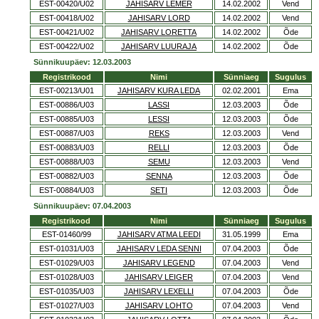
EST-00420/U02
JAHISARV LEMER
14.02.2002
Vend
EST-00418/U02
JAHISARV LORD
14.02.2002
Vend
EST-00421/U02
JAHISARV LORETTA
14.02.2002
Õde
EST-00422/U02
JAHISARV LUURAJA
14.02.2002
Õde
Sünnikuupäev: 12.03.2003
Registrikood
Nimi
Sünniaeg
Sugulus
EST-00213/U01
JAHISARV KURA LEDA
02.02.2001
Ema
EST-00886/U03
LASSI
12.03.2003
Õde
EST-00885/U03
LESSI
12.03.2003
Õde
EST-00887/U03
REKS
12.03.2003
Vend
EST-00883/U03
RELLI
12.03.2003
Õde
EST-00888/U03
SEMU
12.03.2003
Vend
EST-00882/U03
SENNA
12.03.2003
Õde
EST-00884/U03
SETI
12.03.2003
Õde
Sünnikuupäev: 07.04.2003
Registrikood
Nimi
Sünniaeg
Sugulus
EST-01460/99
JAHISARV ATMA LEEDI
31.05.1999
Ema
EST-01031/U03
JAHISARV LEDA SENNI
07.04.2003
Õde
EST-01029/U03
JAHISARV LEGEND
07.04.2003
Vend
EST-01028/U03
JAHISARV LEIGER
07.04.2003
Vend
EST-01035/U03
JAHISARV LEXELLI
07.04.2003
Õde
EST-01027/U03
JAHISARV LOHTO
07.04.2003
Vend