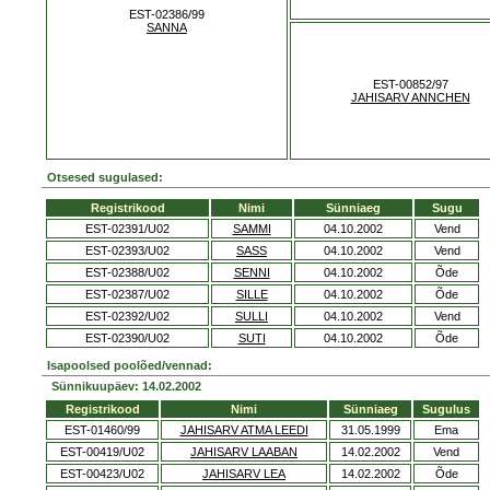
EST-02386/99
SANNA
EST-00852/97
JAHISARV ANNCHEN
Otsesed sugulased:
Registrikood
Nimi
Sünniaeg
Sugu
EST-02391/U02
SAMMI
04.10.2002
Vend
EST-02393/U02
SASS
04.10.2002
Vend
EST-02388/U02
SENNI
04.10.2002
Õde
EST-02387/U02
SILLE
04.10.2002
Õde
EST-02392/U02
SULLI
04.10.2002
Vend
EST-02390/U02
SUTI
04.10.2002
Õde
Isapoolsed poolõed/vennad:
Sünnikuupäev: 14.02.2002
Registrikood
Nimi
Sünniaeg
Sugulus
EST-01460/99
JAHISARV ATMA LEEDI
31.05.1999
Ema
EST-00419/U02
JAHISARV LAABAN
14.02.2002
Vend
EST-00423/U02
JAHISARV LEA
14.02.2002
Õde