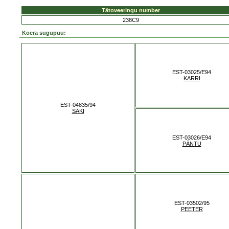
Tätoveeringu number
238C9
Koera sugupuu:
EST-03025/E94
KARRI
EST-04835/94
SÄKI
EST-03026/E94
PÄNTU
EST-03502/95
PEETER