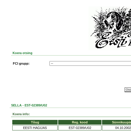
Koera otsing
FCI grupp:
SELLA - EST-02389/U02
Koera info:
Tõug
Reg. kood
Sünnikuupä
EESTI HAGIJAS
EST-02389/U02
04.10.2002